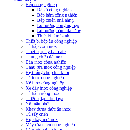
Bếp công nghiệp
Bếp á công nghiệp
Bếp hầm công nghiệp
Bếp chiên nhà hàng
Lò nướng công nghiệp
Lò nướng bánh đa năng
Thiết bị làm bánh
Thiết bị bếp âu công nghiệp
Tủ hấp cơm inox
Thiết bị quầy bar cafe
Thùng chứa đá inox
Bàn inox công nghiệp
Chậu rửa inox công nghiệp
Hệ thống chụp hút khói
Tủ inox công nghiệp
Kệ inox công nghiệp
Xe đẩy inox công nghiệp
Tủ hâm nóng inox
Thiết bị lạnh berjaya
Nồi nấu phở
Khay đựng thức ăn inox
Tủ sấy chén
Hộp bẫy mỡ inox
Máy rửa chén công nghiệp
Lò nướng than inox