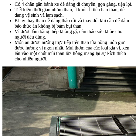
Có 4 chân gắn bánh xe dễ dàng di chuyển, gọn gàng, tiện lợi.
Tiết kiệm thời gian nhóm than, ít khói. Ít tiêu hao than, dễ
dàng vệ sinh và làm sạch.
Khay thay than dễ dàng tháo rời và thay đổi khi cần để đảm
bảo thức ăn không bị bám bụi than.
Vỉ được làm bằng thép không gỉ, đảm bảo sức khỏe cho
người tiêu dùng.
Món ăn được nướng trực tiếp trên than lửa hồng luôn giữ
được hương vị ngon nhất. Mùi thơm của các loại gia vị, xen
lẫn vào một chút mùi than lửa hồng mang lại sự kích thích
cho nhiều người.