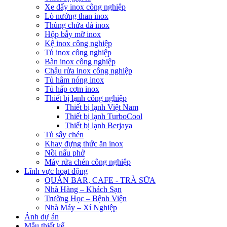
Xe đẩy inox công nghiệp
Lò nướng than inox
Thùng chứa đá inox
Hộp bẫy mỡ inox
Kệ inox công nghiệp
Tủ inox công nghiệp
Bàn inox công nghiệp
Chậu rửa inox công nghiệp
Tủ hâm nóng inox
Tủ hấp cơm inox
Thiết bị lạnh công nghiệp
Thiết bị lạnh Việt Nam
Thiết bị lạnh TurboCool
Thiết bị lạnh Berjaya
Tủ sấy chén
Khay đựng thức ăn inox
Nồi nấu phở
Máy rửa chén công nghiệp
Lĩnh vực hoạt động
QUÁN BAR, CAFE - TRÀ SỮA
Nhà Hàng – Khách Sạn
Trường Học – Bệnh Viện
Nhà Máy – Xí Nghiệp
Ảnh dự án
Mẫu thiết kế