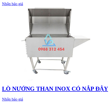
Nhận báo giá
LÒ NƯỚNG THAN INOX CÓ NẮP ĐẬY
Nhận báo giá