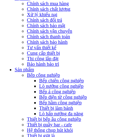
Chính sách mua hàng
Chính sách chất lượng
Xử lý khiếu nại
Chính sách đổi trả
Chính sách bảo mật
Chính sách vận chuyển
Chính sách thanh toán
Chính sách bảo hành
Tư vấn thiết kế
Cung cấp thiết bị
Thi công lắp đặt
Bảo hành bảo trì
Sản phẩm
Bếp công nghiệp
Bếp chiên công nghiệp
Lò nướng công nghiệp
Bếp á công nghiệp
Bếp điện từ công nghiệp
Bếp hầm công nghiệp
Thiết bị làm bánh
Lò hấp nướng đa năng
Thiết bị bếp âu công nghiệp
Thiết bị quầy bar - cafe
Hệ thống chụp hút khói
Thiết bị giặt là