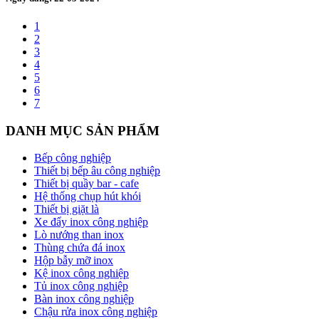
1
2
3
4
5
6
7
DANH MỤC SẢN PHẨM
Bếp công nghiệp
Thiết bị bếp âu công nghiệp
Thiết bị quầy bar - cafe
Hệ thống chụp hút khói
Thiết bị giặt là
Xe đẩy inox công nghiệp
Lò nướng than inox
Thùng chứa đá inox
Hộp bẫy mỡ inox
Kệ inox công nghiệp
Tủ inox công nghiệp
Bàn inox công nghiệp
Chậu rửa inox công nghiệp