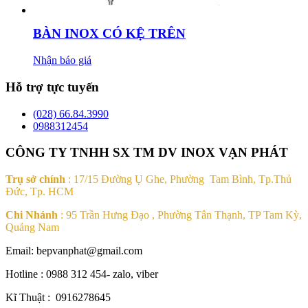
BÀN INOX CÓ KỆ TRÊN
Nhận báo giá
Hỗ trợ tực tuyến
(028) 66.84.3990
0988312454
CÔNG TY TNHH SX TM DV INOX VẠN PHÁT
Trụ sở chính
: 17/15 Đường Ụ Ghe, Phường Tam Bình, Tp.Thủ
Đức, Tp. HCM
Chi Nhánh
: 95 Trần Hưng Đạo , Phường Tân Thạnh, TP Tam Kỳ,
Quảng Nam
Email: bepvanphat@gmail.com
Hotline : 0988 312 454- zalo, viber
Kĩ Thuật : 0916278645