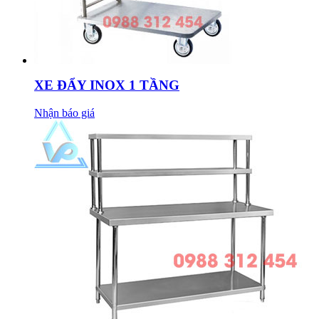
XE ĐẨY INOX 1 TẦNG
Nhận báo giá