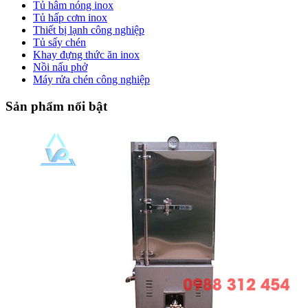
Tủ hâm nóng inox
Tủ hấp cơm inox
Thiết bị lạnh công nghiệp
Tủ sấy chén
Khay đựng thức ăn inox
Nồi nấu phở
Máy rửa chén công nghiệp
Sản phẩm nổi bật