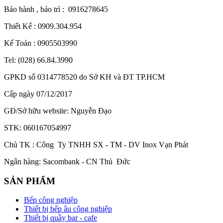
Bảo hành , bảo trì : 0916278645
Thiết Kế : 0909.304.954
Kế Toán : 0905503990
Tel: (028) 66.84.3990
GPKD số 0314778520 do Sở KH và ĐT TP.HCM
Cấp ngày 07/12/2017
GĐ/Sở hữu website: Nguyễn Đạo
STK: 060167054997
Chủ TK : Công Ty TNHH SX - TM - DV Inox Vạn Phát
Ngân hàng: Sacombank - CN Thủ Đức
SẢN PHẨM
Bếp công nghiệp
Thiết bị bếp âu công nghiệp
Thiết bị quầy bar - cafe