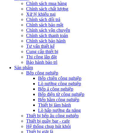
Chính sách mua hàng
Chính sách chất lượng
Xử lý khiếu nại
Chính sách đổi trả
Chính sách bảo mật
Chính sách vận chuyển
Chính sách thanh toán
Chính sách bảo hành
Tư vấn thiết kế
Cung cấp thiết bị
Thi công lắp đặt
Bảo hành bảo trì
Sản phẩm
Bếp công nghiệp
Bếp chiên công nghiệp
Lò nướng công nghiệp
Bếp á công nghiệp
Bếp điện từ công nghiệp
Bếp hầm công nghiệp
Thiết bị làm bánh
Lò hấp nướng đa năng
Thiết bị bếp âu công nghiệp
Thiết bị quầy bar - cafe
Hệ thống chụp hút khói
Thiết bị giặt là