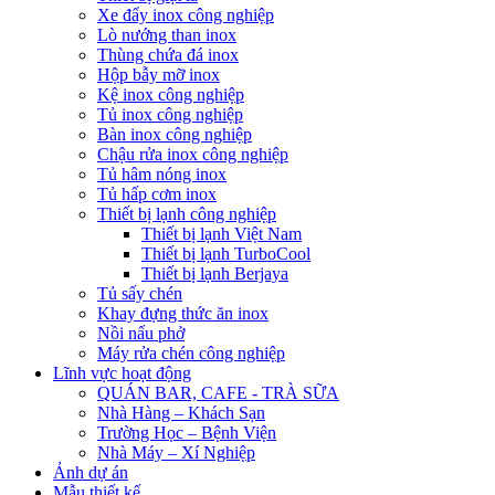
Xe đẩy inox công nghiệp
Lò nướng than inox
Thùng chứa đá inox
Hộp bẫy mỡ inox
Kệ inox công nghiệp
Tủ inox công nghiệp
Bàn inox công nghiệp
Chậu rửa inox công nghiệp
Tủ hâm nóng inox
Tủ hấp cơm inox
Thiết bị lạnh công nghiệp
Thiết bị lạnh Việt Nam
Thiết bị lạnh TurboCool
Thiết bị lạnh Berjaya
Tủ sấy chén
Khay đựng thức ăn inox
Nồi nấu phở
Máy rửa chén công nghiệp
Lĩnh vực hoạt động
QUÁN BAR, CAFE - TRÀ SỮA
Nhà Hàng – Khách Sạn
Trường Học – Bệnh Viện
Nhà Máy – Xí Nghiệp
Ảnh dự án
Mẫu thiết kế