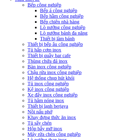
Bếp công nghiệp
Bếp á công nghiệp
Bếp hầm công nghiệp
Bếp chiên nhà hàng
Lò nướng công nghiệp
Lò nướng bánh đa năng
Thiết bị làm bánh
Thiết bị bếp âu công nghiệp
Tủ hấp cơm inox
Thiết bị quầy bar cafe
Thùng chứa đá inox
Bàn inox công nghiệp
Chậu rửa inox công nghiệp
Hệ thống chụp hút khói
Tủ inox công nghiệp
Kệ inox công nghiệp
Xe đẩy inox công nghiệp
Tủ hâm nóng inox
Thiết bị lạnh berjaya
Nồi nấu phở
Khay đựng thức ăn inox
Tủ sấy chén
Hộp bẫy mỡ inox
Máy rửa chén công nghiệp
Lò nướng than inox