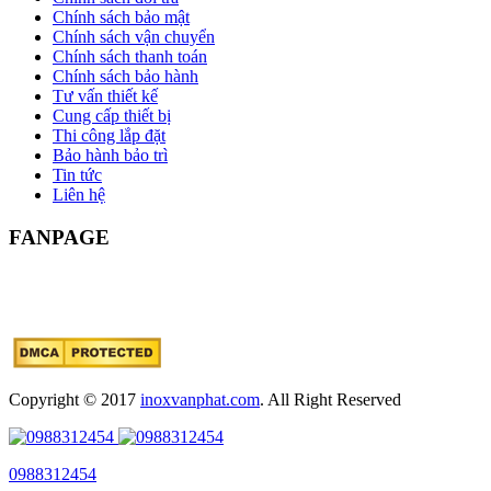
Chính sách bảo mật
Chính sách vận chuyển
Chính sách thanh toán
Chính sách bảo hành
Tư vấn thiết kế
Cung cấp thiết bị
Thi công lắp đặt
Bảo hành bảo trì
Tin tức
Liên hệ
FANPAGE
Copyright © 2017
inoxvanphat.com
. All Right Reserved
0988312454