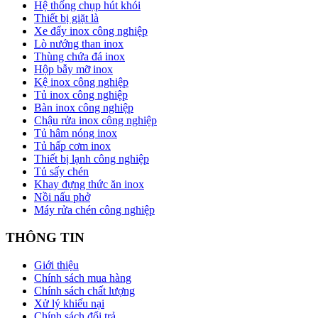
Hệ thống chụp hút khói
Thiết bị giặt là
Xe đẩy inox công nghiệp
Lò nướng than inox
Thùng chứa đá inox
Hộp bẫy mỡ inox
Kệ inox công nghiệp
Tủ inox công nghiệp
Bàn inox công nghiệp
Chậu rửa inox công nghiệp
Tủ hâm nóng inox
Tủ hấp cơm inox
Thiết bị lạnh công nghiệp
Tủ sấy chén
Khay đựng thức ăn inox
Nồi nấu phở
Máy rửa chén công nghiệp
THÔNG TIN
Giới thiệu
Chính sách mua hàng
Chính sách chất lượng
Xử lý khiếu nại
Chính sách đổi trả