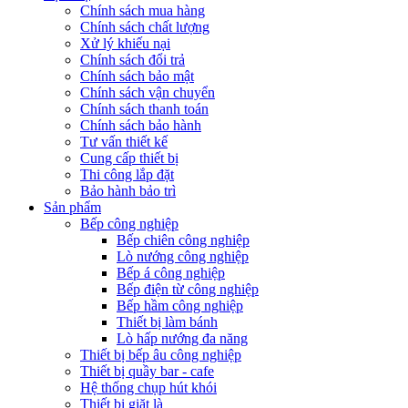
Chính sách mua hàng
Chính sách chất lượng
Xử lý khiếu nại
Chính sách đổi trả
Chính sách bảo mật
Chính sách vận chuyển
Chính sách thanh toán
Chính sách bảo hành
Tư vấn thiết kế
Cung cấp thiết bị
Thi công lắp đặt
Bảo hành bảo trì
Sản phẩm
Bếp công nghiệp
Bếp chiên công nghiệp
Lò nướng công nghiệp
Bếp á công nghiệp
Bếp điện từ công nghiệp
Bếp hầm công nghiệp
Thiết bị làm bánh
Lò hấp nướng đa năng
Thiết bị bếp âu công nghiệp
Thiết bị quầy bar - cafe
Hệ thống chụp hút khói
Thiết bị giặt là