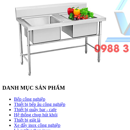
DANH MỤC SẢN PHẨM
Bếp công nghiệp
Thiết bị bếp âu công nghiệp
Thiết bị quầy bar - cafe
Hệ thống chụp hút khói
Thiết bị giặt là
Xe đẩy inox công nghiệp