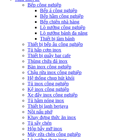
Bếp công nghiệp
Bếp á công nghiệp
Bếp hầm công nghiệp
Bếp chiên nhà hàng
Lò nướng công nghiệp
Lò nướng bánh đa năng
Thiết bị làm bánh
Thiết bị bếp âu công nghiệp
Tủ hấp cơm inox
Thiết bị quầy bar cafe
Thùng chứa đá inox
Bàn inox công nghiệp
Chậu rửa inox công nghiệp
Hệ thống chụp hút khói
Tủ inox công nghiệp
Kệ inox công nghiệp
Xe đẩy inox công nghiệp
Tủ hâm nóng inox
Thiết bị lạnh berjaya
Nồi nấu phở
Khay đựng thức ăn inox
Tủ sấy chén
Hộp bẫy mỡ inox
Máy rửa chén công nghiệp
Lò nướng than inox