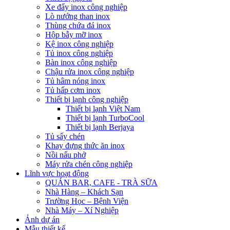
Xe đẩy inox công nghiệp
Lò nướng than inox
Thùng chứa đá inox
Hộp bẫy mỡ inox
Kệ inox công nghiệp
Tủ inox công nghiệp
Bàn inox công nghiệp
Chậu rửa inox công nghiệp
Tủ hâm nóng inox
Tủ hấp cơm inox
Thiết bị lạnh công nghiệp
Thiết bị lạnh Việt Nam
Thiết bị lạnh TurboCool
Thiết bị lạnh Berjaya
Tủ sấy chén
Khay đựng thức ăn inox
Nồi nấu phở
Máy rửa chén công nghiệp
Lĩnh vực hoạt động
QUÁN BAR, CAFE - TRÀ SỮA
Nhà Hàng – Khách Sạn
Trường Học – Bệnh Viện
Nhà Máy – Xí Nghiệp
Ảnh dự án
Mẫu thiết kế