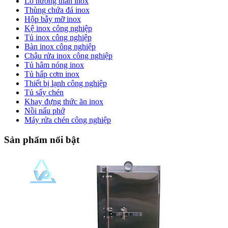
Lò nướng than inox
Thùng chứa đá inox
Hộp bẫy mỡ inox
Kệ inox công nghiệp
Tủ inox công nghiệp
Bàn inox công nghiệp
Chậu rửa inox công nghiệp
Tủ hâm nóng inox
Tủ hấp cơm inox
Thiết bị lạnh công nghiệp
Tủ sấy chén
Khay đựng thức ăn inox
Nồi nấu phở
Máy rửa chén công nghiệp
Sản phẩm nổi bật