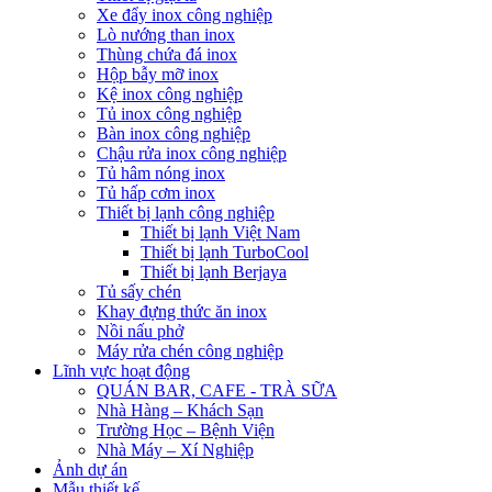
Xe đẩy inox công nghiệp
Lò nướng than inox
Thùng chứa đá inox
Hộp bẫy mỡ inox
Kệ inox công nghiệp
Tủ inox công nghiệp
Bàn inox công nghiệp
Chậu rửa inox công nghiệp
Tủ hâm nóng inox
Tủ hấp cơm inox
Thiết bị lạnh công nghiệp
Thiết bị lạnh Việt Nam
Thiết bị lạnh TurboCool
Thiết bị lạnh Berjaya
Tủ sấy chén
Khay đựng thức ăn inox
Nồi nấu phở
Máy rửa chén công nghiệp
Lĩnh vực hoạt động
QUÁN BAR, CAFE - TRÀ SỮA
Nhà Hàng – Khách Sạn
Trường Học – Bệnh Viện
Nhà Máy – Xí Nghiệp
Ảnh dự án
Mẫu thiết kế