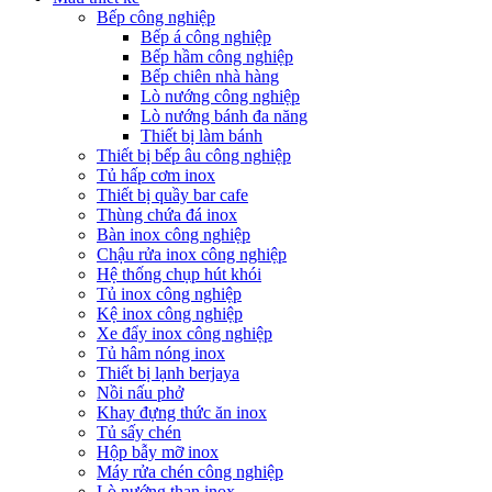
Bếp công nghiệp
Bếp á công nghiệp
Bếp hầm công nghiệp
Bếp chiên nhà hàng
Lò nướng công nghiệp
Lò nướng bánh đa năng
Thiết bị làm bánh
Thiết bị bếp âu công nghiệp
Tủ hấp cơm inox
Thiết bị quầy bar cafe
Thùng chứa đá inox
Bàn inox công nghiệp
Chậu rửa inox công nghiệp
Hệ thống chụp hút khói
Tủ inox công nghiệp
Kệ inox công nghiệp
Xe đẩy inox công nghiệp
Tủ hâm nóng inox
Thiết bị lạnh berjaya
Nồi nấu phở
Khay đựng thức ăn inox
Tủ sấy chén
Hộp bẫy mỡ inox
Máy rửa chén công nghiệp
Lò nướng than inox