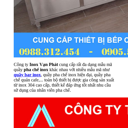
Công ty
Inox Vạn Phát
cung cấp rất đa dạng mẫu mã
quầy
pha chế inox
khác nhau với nhiều mẫu mã như
quầy bar inox
, quầy pha chế inox hiện đại, quầy pha
chế quán cafe,... toàn bộ thiết bị được gia công sản xuất
từ inox 304 cao cấp, thiết kế đáp ứng tốt nhất nhu cầu
sử dụng của nhân viên pha chế.