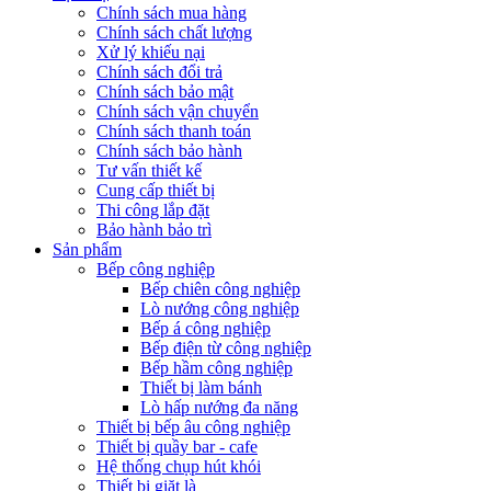
Chính sách mua hàng
Chính sách chất lượng
Xử lý khiếu nại
Chính sách đổi trả
Chính sách bảo mật
Chính sách vận chuyển
Chính sách thanh toán
Chính sách bảo hành
Tư vấn thiết kế
Cung cấp thiết bị
Thi công lắp đặt
Bảo hành bảo trì
Sản phẩm
Bếp công nghiệp
Bếp chiên công nghiệp
Lò nướng công nghiệp
Bếp á công nghiệp
Bếp điện từ công nghiệp
Bếp hầm công nghiệp
Thiết bị làm bánh
Lò hấp nướng đa năng
Thiết bị bếp âu công nghiệp
Thiết bị quầy bar - cafe
Hệ thống chụp hút khói
Thiết bị giặt là