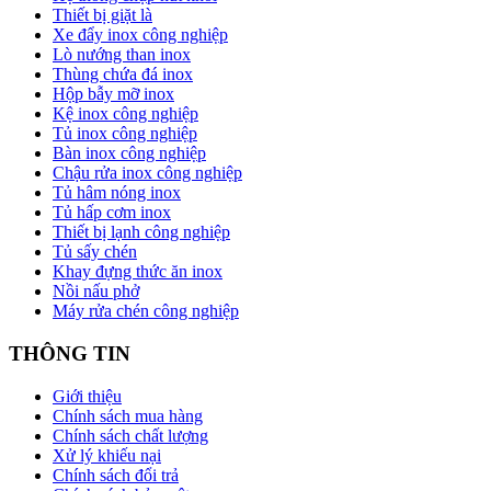
Thiết bị giặt là
Xe đẩy inox công nghiệp
Lò nướng than inox
Thùng chứa đá inox
Hộp bẫy mỡ inox
Kệ inox công nghiệp
Tủ inox công nghiệp
Bàn inox công nghiệp
Chậu rửa inox công nghiệp
Tủ hâm nóng inox
Tủ hấp cơm inox
Thiết bị lạnh công nghiệp
Tủ sấy chén
Khay đựng thức ăn inox
Nồi nấu phở
Máy rửa chén công nghiệp
THÔNG TIN
Giới thiệu
Chính sách mua hàng
Chính sách chất lượng
Xử lý khiếu nại
Chính sách đổi trả