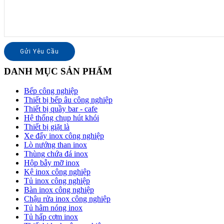
DANH MỤC SẢN PHẨM
Bếp công nghiệp
Thiết bị bếp âu công nghiệp
Thiết bị quầy bar - cafe
Hệ thống chụp hút khói
Thiết bị giặt là
Xe đẩy inox công nghiệp
Lò nướng than inox
Thùng chứa đá inox
Hộp bẫy mỡ inox
Kệ inox công nghiệp
Tủ inox công nghiệp
Bàn inox công nghiệp
Chậu rửa inox công nghiệp
Tủ hâm nóng inox
Tủ hấp cơm inox