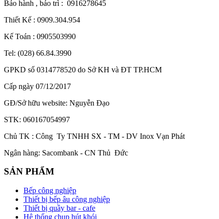
Bảo hành , bảo trì : 0916278645
Thiết Kế : 0909.304.954
Kế Toán : 0905503990
Tel: (028) 66.84.3990
GPKD số 0314778520 do Sở KH và ĐT TP.HCM
Cấp ngày 07/12/2017
GĐ/Sở hữu website: Nguyễn Đạo
STK: 060167054997
Chủ TK : Công Ty TNHH SX - TM - DV Inox Vạn Phát
Ngân hàng: Sacombank - CN Thủ Đức
SẢN PHẨM
Bếp công nghiệp
Thiết bị bếp âu công nghiệp
Thiết bị quầy bar - cafe
Hệ thống chụp hút khói