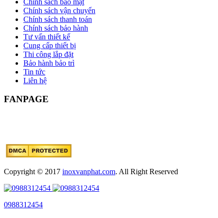
Chính sách bảo mật
Chính sách vận chuyển
Chính sách thanh toán
Chính sách bảo hành
Tư vấn thiết kế
Cung cấp thiết bị
Thi công lắp đặt
Bảo hành bảo trì
Tin tức
Liên hệ
FANPAGE
Copyright © 2017
inoxvanphat.com
. All Right Reserved
0988312454