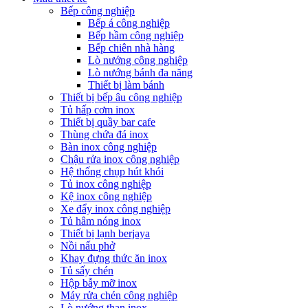
Bếp công nghiệp
Bếp á công nghiệp
Bếp hầm công nghiệp
Bếp chiên nhà hàng
Lò nướng công nghiệp
Lò nướng bánh đa năng
Thiết bị làm bánh
Thiết bị bếp âu công nghiệp
Tủ hấp cơm inox
Thiết bị quầy bar cafe
Thùng chứa đá inox
Bàn inox công nghiệp
Chậu rửa inox công nghiệp
Hệ thống chụp hút khói
Tủ inox công nghiệp
Kệ inox công nghiệp
Xe đẩy inox công nghiệp
Tủ hâm nóng inox
Thiết bị lạnh berjaya
Nồi nấu phở
Khay đựng thức ăn inox
Tủ sấy chén
Hộp bẫy mỡ inox
Máy rửa chén công nghiệp
Lò nướng than inox