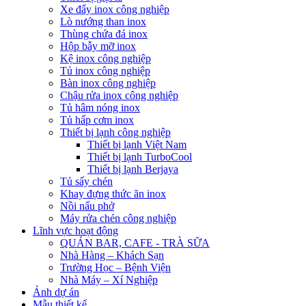
Xe đẩy inox công nghiệp
Lò nướng than inox
Thùng chứa đá inox
Hộp bẫy mỡ inox
Kệ inox công nghiệp
Tủ inox công nghiệp
Bàn inox công nghiệp
Chậu rửa inox công nghiệp
Tủ hâm nóng inox
Tủ hấp cơm inox
Thiết bị lạnh công nghiệp
Thiết bị lạnh Việt Nam
Thiết bị lạnh TurboCool
Thiết bị lạnh Berjaya
Tủ sấy chén
Khay đựng thức ăn inox
Nồi nấu phở
Máy rửa chén công nghiệp
Lĩnh vực hoạt động
QUÁN BAR, CAFE - TRÀ SỮA
Nhà Hàng – Khách Sạn
Trường Học – Bệnh Viện
Nhà Máy – Xí Nghiệp
Ảnh dự án
Mẫu thiết kế