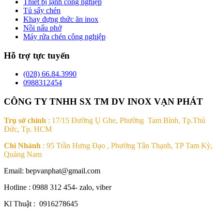
Thiết bị lạnh công nghiệp
Tủ sấy chén
Khay đựng thức ăn inox
Nồi nấu phở
Máy rửa chén công nghiệp
Hỗ trợ tực tuyến
(028) 66.84.3990
0988312454
CÔNG TY TNHH SX TM DV INOX VẠN PHÁT
Trụ sở chính
: 17/15 Đường Ụ Ghe, Phường Tam Bình, Tp.Thủ
Đức, Tp. HCM
Chi Nhánh
: 95 Trần Hưng Đạo , Phường Tân Thạnh, TP Tam Kỳ,
Quảng Nam
Email: bepvanphat@gmail.com
Hotline : 0988 312 454- zalo, viber
Kĩ Thuật : 0916278645