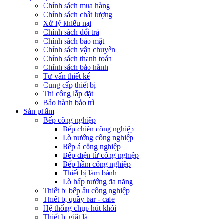
Chính sách mua hàng
Chính sách chất lượng
Xử lý khiếu nại
Chính sách đổi trả
Chính sách bảo mật
Chính sách vận chuyển
Chính sách thanh toán
Chính sách bảo hành
Tư vấn thiết kế
Cung cấp thiết bị
Thi công lắp đặt
Bảo hành bảo trì
Sản phẩm
Bếp công nghiệp
Bếp chiên công nghiệp
Lò nướng công nghiệp
Bếp á công nghiệp
Bếp điện từ công nghiệp
Bếp hầm công nghiệp
Thiết bị làm bánh
Lò hấp nướng đa năng
Thiết bị bếp âu công nghiệp
Thiết bị quầy bar - cafe
Hệ thống chụp hút khói
Thiết bị giặt là