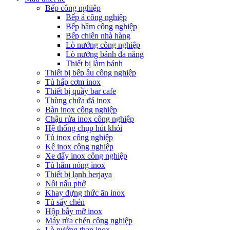
Bếp công nghiệp
Bếp á công nghiệp
Bếp hầm công nghiệp
Bếp chiên nhà hàng
Lò nướng công nghiệp
Lò nướng bánh đa năng
Thiết bị làm bánh
Thiết bị bếp âu công nghiệp
Tủ hấp cơm inox
Thiết bị quầy bar cafe
Thùng chứa đá inox
Bàn inox công nghiệp
Chậu rửa inox công nghiệp
Hệ thống chụp hút khói
Tủ inox công nghiệp
Kệ inox công nghiệp
Xe đẩy inox công nghiệp
Tủ hâm nóng inox
Thiết bị lạnh berjaya
Nồi nấu phở
Khay đựng thức ăn inox
Tủ sấy chén
Hộp bẫy mỡ inox
Máy rửa chén công nghiệp
Lò nướng than inox