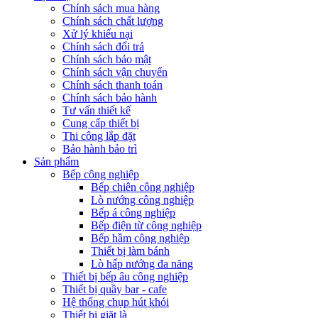
Chính sách mua hàng
Chính sách chất lượng
Xử lý khiếu nại
Chính sách đổi trả
Chính sách bảo mật
Chính sách vận chuyển
Chính sách thanh toán
Chính sách bảo hành
Tư vấn thiết kế
Cung cấp thiết bị
Thi công lắp đặt
Bảo hành bảo trì
Sản phẩm
Bếp công nghiệp
Bếp chiên công nghiệp
Lò nướng công nghiệp
Bếp á công nghiệp
Bếp điện từ công nghiệp
Bếp hầm công nghiệp
Thiết bị làm bánh
Lò hấp nướng đa năng
Thiết bị bếp âu công nghiệp
Thiết bị quầy bar - cafe
Hệ thống chụp hút khói
Thiết bị giặt là