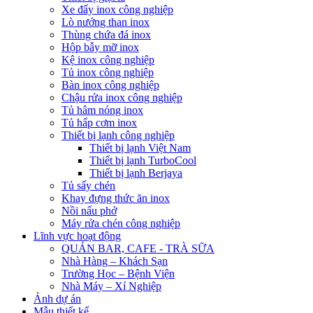
Xe đẩy inox công nghiệp
Lò nướng than inox
Thùng chứa đá inox
Hộp bẫy mỡ inox
Kệ inox công nghiệp
Tủ inox công nghiệp
Bàn inox công nghiệp
Chậu rửa inox công nghiệp
Tủ hâm nóng inox
Tủ hấp cơm inox
Thiết bị lạnh công nghiệp
Thiết bị lạnh Việt Nam
Thiết bị lạnh TurboCool
Thiết bị lạnh Berjaya
Tủ sấy chén
Khay đựng thức ăn inox
Nồi nấu phở
Máy rửa chén công nghiệp
Lĩnh vực hoạt động
QUÁN BAR, CAFE - TRÀ SỮA
Nhà Hàng – Khách Sạn
Trường Học – Bệnh Viện
Nhà Máy – Xí Nghiệp
Ảnh dự án
Mẫu thiết kế