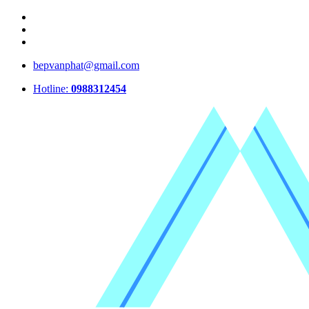
bepvanphat@gmail.com
Hotline:
0988312454