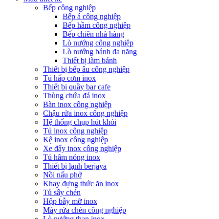
Bếp công nghiệp
Bếp á công nghiệp
Bếp hầm công nghiệp
Bếp chiên nhà hàng
Lò nướng công nghiệp
Lò nướng bánh đa năng
Thiết bị làm bánh
Thiết bị bếp âu công nghiệp
Tủ hấp cơm inox
Thiết bị quầy bar cafe
Thùng chứa đá inox
Bàn inox công nghiệp
Chậu rửa inox công nghiệp
Hệ thống chụp hút khói
Tủ inox công nghiệp
Kệ inox công nghiệp
Xe đẩy inox công nghiệp
Tủ hâm nóng inox
Thiết bị lạnh berjaya
Nồi nấu phở
Khay đựng thức ăn inox
Tủ sấy chén
Hộp bẫy mỡ inox
Máy rửa chén công nghiệp
Lò nướng than inox