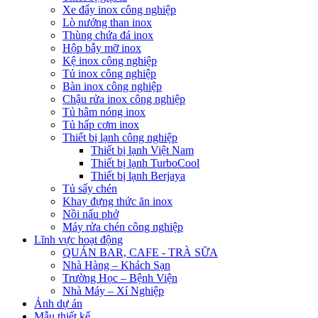
Xe đẩy inox công nghiệp
Lò nướng than inox
Thùng chứa đá inox
Hộp bẫy mỡ inox
Kệ inox công nghiệp
Tủ inox công nghiệp
Bàn inox công nghiệp
Chậu rửa inox công nghiệp
Tủ hâm nóng inox
Tủ hấp cơm inox
Thiết bị lạnh công nghiệp
Thiết bị lạnh Việt Nam
Thiết bị lạnh TurboCool
Thiết bị lạnh Berjaya
Tủ sấy chén
Khay đựng thức ăn inox
Nồi nấu phở
Máy rửa chén công nghiệp
Lĩnh vực hoạt động
QUÁN BAR, CAFE - TRÀ SỮA
Nhà Hàng – Khách Sạn
Trường Học – Bệnh Viện
Nhà Máy – Xí Nghiệp
Ảnh dự án
Mẫu thiết kế