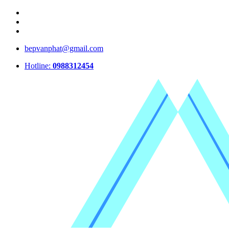
bepvanphat@gmail.com
Hotline:
0988312454