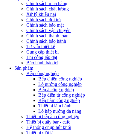
Chính sách mua hàng
Chính sách chất lượng
Xử lý khiếu nại
Chính sách đổi trả
Chính sách bảo mật
Chính sách vận chuyển
Chính sách thanh toán
Chính sách bảo hành
Tư vấn thiết kế
Cung cấp thiết bị
Thi công lắp đặt
Bảo hành bảo trì
Sản phẩm
Bếp công nghiệp
Bếp chiên công nghiệp
Lò nướng công nghiệp
Bếp á công nghiệp
Bếp điện từ công nghiệp
Bếp hầm công nghiệp
Thiết bị làm bánh
Lò hấp nướng đa năng
Thiết bị bếp âu công nghiệp
Thiết bị quầy bar - cafe
Hệ thống chụp hút khói
Thiết bị giặt là