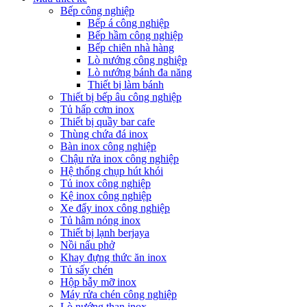
Bếp công nghiệp
Bếp á công nghiệp
Bếp hầm công nghiệp
Bếp chiên nhà hàng
Lò nướng công nghiệp
Lò nướng bánh đa năng
Thiết bị làm bánh
Thiết bị bếp âu công nghiệp
Tủ hấp cơm inox
Thiết bị quầy bar cafe
Thùng chứa đá inox
Bàn inox công nghiệp
Chậu rửa inox công nghiệp
Hệ thống chụp hút khói
Tủ inox công nghiệp
Kệ inox công nghiệp
Xe đẩy inox công nghiệp
Tủ hâm nóng inox
Thiết bị lạnh berjaya
Nồi nấu phở
Khay đựng thức ăn inox
Tủ sấy chén
Hộp bẫy mỡ inox
Máy rửa chén công nghiệp
Lò nướng than inox