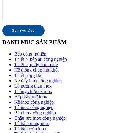
DANH MỤC SẢN PHẨM
Bếp công nghiệp
Thiết bị bếp âu công nghiệp
Thiết bị quầy bar - cafe
Hệ thống chụp hút khói
Thiết bị giặt là
Xe đẩy inox công nghiệp
Lò nướng than inox
Thùng chứa đá inox
Hộp bẫy mỡ inox
Kệ inox công nghiệp
Tủ inox công nghiệp
Bàn inox công nghiệp
Chậu rửa inox công nghiệp
Tủ hâm nóng inox
Tủ hấp cơm inox