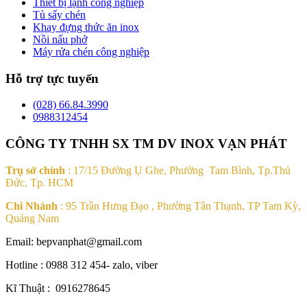
Thiết bị lạnh công nghiệp
Tủ sấy chén
Khay đựng thức ăn inox
Nồi nấu phở
Máy rửa chén công nghiệp
Hỗ trợ tực tuyến
(028) 66.84.3990
0988312454
CÔNG TY TNHH SX TM DV INOX VẠN PHÁT
Trụ sở chính
: 17/15 Đường Ụ Ghe, Phường Tam Bình, Tp.Thủ
Đức, Tp. HCM
Chi Nhánh
: 95 Trần Hưng Đạo , Phường Tân Thạnh, TP Tam Kỳ,
Quảng Nam
Email: bepvanphat@gmail.com
Hotline : 0988 312 454- zalo, viber
Kĩ Thuật : 0916278645