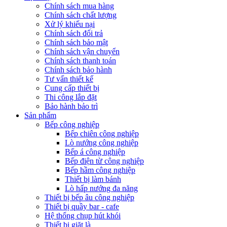
Chính sách mua hàng
Chính sách chất lượng
Xử lý khiếu nại
Chính sách đổi trả
Chính sách bảo mật
Chính sách vận chuyển
Chính sách thanh toán
Chính sách bảo hành
Tư vấn thiết kế
Cung cấp thiết bị
Thi công lắp đặt
Bảo hành bảo trì
Sản phẩm
Bếp công nghiệp
Bếp chiên công nghiệp
Lò nướng công nghiệp
Bếp á công nghiệp
Bếp điện từ công nghiệp
Bếp hầm công nghiệp
Thiết bị làm bánh
Lò hấp nướng đa năng
Thiết bị bếp âu công nghiệp
Thiết bị quầy bar - cafe
Hệ thống chụp hút khói
Thiết bị giặt là