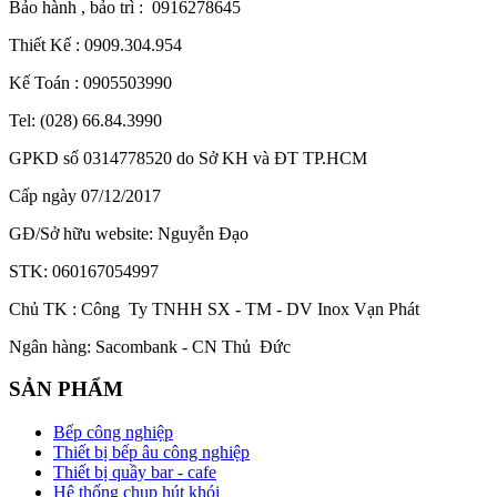
Bảo hành , bảo trì : 0916278645
Thiết Kế : 0909.304.954
Kế Toán : 0905503990
Tel: (028) 66.84.3990
GPKD số 0314778520 do Sở KH và ĐT TP.HCM
Cấp ngày 07/12/2017
GĐ/Sở hữu website: Nguyễn Đạo
STK: 060167054997
Chủ TK : Công Ty TNHH SX - TM - DV Inox Vạn Phát
Ngân hàng: Sacombank - CN Thủ Đức
SẢN PHẨM
Bếp công nghiệp
Thiết bị bếp âu công nghiệp
Thiết bị quầy bar - cafe
Hệ thống chụp hút khói