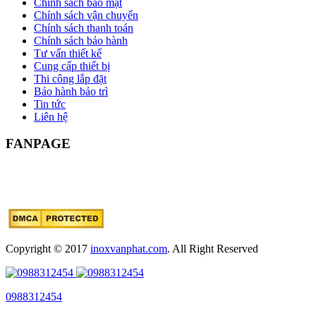
Chính sách bảo mật
Chính sách vận chuyển
Chính sách thanh toán
Chính sách bảo hành
Tư vấn thiết kế
Cung cấp thiết bị
Thi công lắp đặt
Bảo hành bảo trì
Tin tức
Liên hệ
FANPAGE
Copyright © 2017
inoxvanphat.com
. All Right Reserved
0988312454