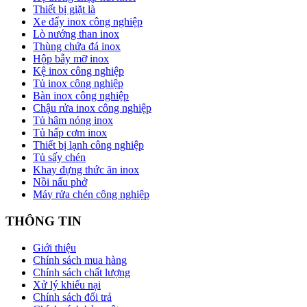
Thiết bị giặt là
Xe đẩy inox công nghiệp
Lò nướng than inox
Thùng chứa đá inox
Hộp bẫy mỡ inox
Kệ inox công nghiệp
Tủ inox công nghiệp
Bàn inox công nghiệp
Chậu rửa inox công nghiệp
Tủ hâm nóng inox
Tủ hấp cơm inox
Thiết bị lạnh công nghiệp
Tủ sấy chén
Khay đựng thức ăn inox
Nồi nấu phở
Máy rửa chén công nghiệp
THÔNG TIN
Giới thiệu
Chính sách mua hàng
Chính sách chất lượng
Xử lý khiếu nại
Chính sách đổi trả