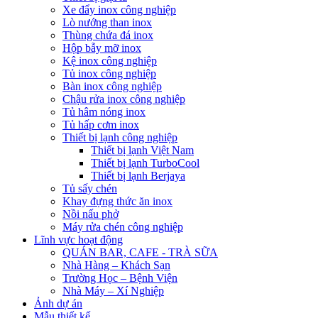
Xe đẩy inox công nghiệp
Lò nướng than inox
Thùng chứa đá inox
Hộp bẫy mỡ inox
Kệ inox công nghiệp
Tủ inox công nghiệp
Bàn inox công nghiệp
Chậu rửa inox công nghiệp
Tủ hâm nóng inox
Tủ hấp cơm inox
Thiết bị lạnh công nghiệp
Thiết bị lạnh Việt Nam
Thiết bị lạnh TurboCool
Thiết bị lạnh Berjaya
Tủ sấy chén
Khay đựng thức ăn inox
Nồi nấu phở
Máy rửa chén công nghiệp
Lĩnh vực hoạt động
QUÁN BAR, CAFE - TRÀ SỮA
Nhà Hàng – Khách Sạn
Trường Học – Bệnh Viện
Nhà Máy – Xí Nghiệp
Ảnh dự án
Mẫu thiết kế