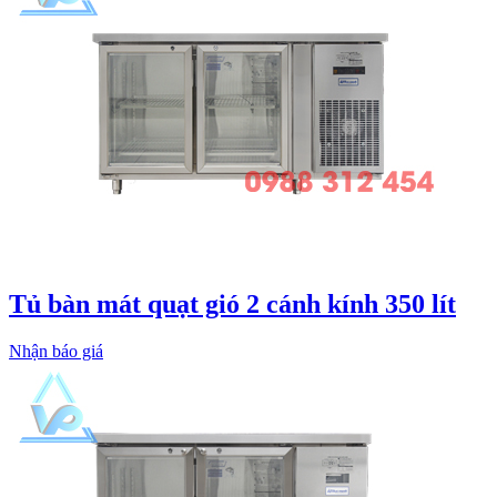
Tủ bàn mát quạt gió 2 cánh kính 350 lít
Nhận báo giá