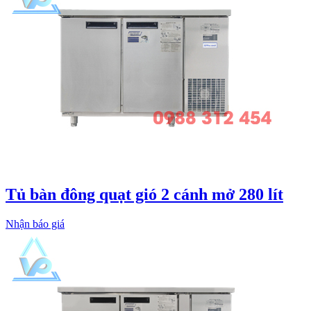
Tủ bàn đông quạt gió 2 cánh mở 280 lít
Nhận báo giá