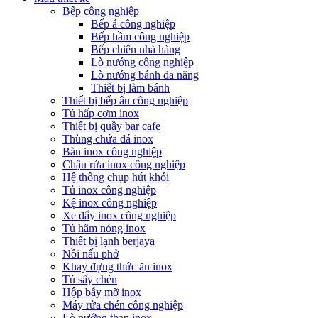
Bếp công nghiệp
Bếp á công nghiệp
Bếp hầm công nghiệp
Bếp chiên nhà hàng
Lò nướng công nghiệp
Lò nướng bánh đa năng
Thiết bị làm bánh
Thiết bị bếp âu công nghiệp
Tủ hấp cơm inox
Thiết bị quầy bar cafe
Thùng chứa đá inox
Bàn inox công nghiệp
Chậu rửa inox công nghiệp
Hệ thống chụp hút khói
Tủ inox công nghiệp
Kệ inox công nghiệp
Xe đẩy inox công nghiệp
Tủ hâm nóng inox
Thiết bị lạnh berjaya
Nồi nấu phở
Khay đựng thức ăn inox
Tủ sấy chén
Hộp bẫy mỡ inox
Máy rửa chén công nghiệp
Lò nướng than inox