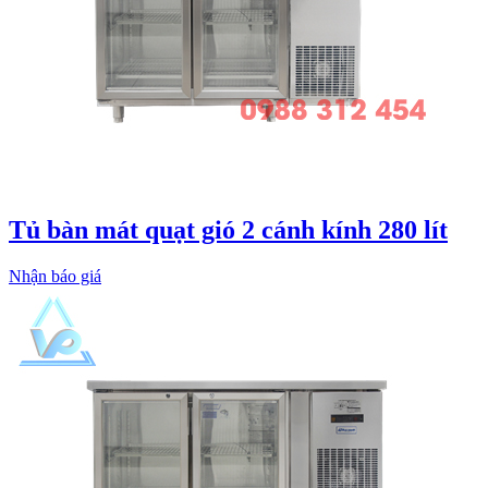
Tủ bàn mát quạt gió 2 cánh kính 280 lít
Nhận báo giá