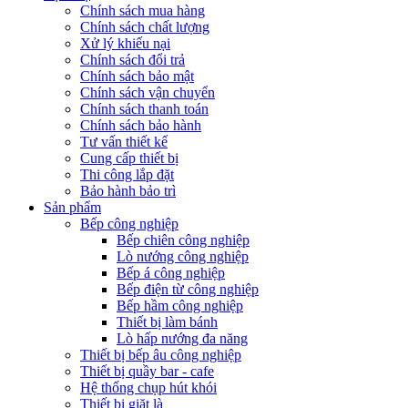
Chính sách mua hàng
Chính sách chất lượng
Xử lý khiếu nại
Chính sách đổi trả
Chính sách bảo mật
Chính sách vận chuyển
Chính sách thanh toán
Chính sách bảo hành
Tư vấn thiết kế
Cung cấp thiết bị
Thi công lắp đặt
Bảo hành bảo trì
Sản phẩm
Bếp công nghiệp
Bếp chiên công nghiệp
Lò nướng công nghiệp
Bếp á công nghiệp
Bếp điện từ công nghiệp
Bếp hầm công nghiệp
Thiết bị làm bánh
Lò hấp nướng đa năng
Thiết bị bếp âu công nghiệp
Thiết bị quầy bar - cafe
Hệ thống chụp hút khói
Thiết bị giặt là