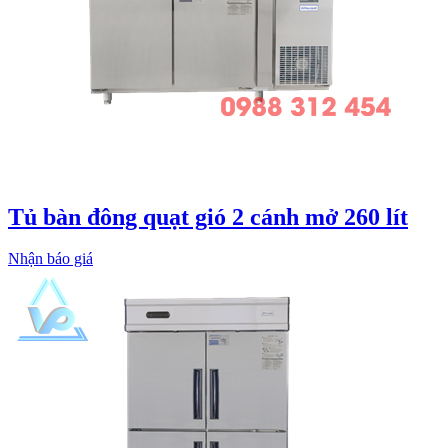
Tủ bàn đông quạt gió 2 cánh mở 260 lít
Nhận báo giá