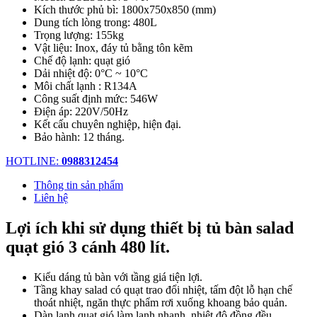
Kích thước phủ bì: 1800x750x850 (mm)
Dung tích lòng trong: 480L
Trọng lượng: 155kg
Vật liệu: Inox, đáy tủ bằng tôn kẽm
Chế độ lạnh: quạt gió
Dải nhiệt độ: 0°C ~ 10°C
Môi chất lạnh : R134A
Công suất định mức: 546W
Điện áp: 220V/50Hz
Kết cấu chuyên nghiệp, hiện đại.
Bảo hành: 12 tháng.
HOTLINE:
0988312454
Thông tin sản phẩm
Liên hệ
Lợi ích khi sử dụng thiết bị tủ bàn salad
quạt gió 3 cánh 480 lít.
Kiểu dáng tủ bàn với tầng giá tiện lợi.
Tầng khay salad có quạt trao đổi nhiệt, tấm đột lỗ hạn chế
thoát nhiệt, ngăn thực phẩm rơi xuống khoang bảo quản.
Dàn lạnh quạt gió làm lạnh nhanh, nhiệt độ đồng đều.