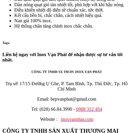
Dàn nóng quạt gió tản nhiệt tốt, phù hợp với khí hậu nóng.
Điều khiển nhiệt độ điện tử chuẩn xác, tức thời.
Kết cấu bền bỉ, chắc chắn, cách nhiệt hiệu quả.
Nan giá 100% inox.
Hệ thống chân tăng chỉnh inox chắc chắn.
Tags:
Liên hệ ngay với Inox Vạn Phát để nhận được sự tư vấn tốt
nhất.
CÔNG TY TNHH SX TM DV INOX VẠN PHÁT
Trụ sở: 17/15 Đường Ụ Ghe, P. Tam Bình, Tp. Thủ Đức, Tp. Hồ
Chí Minh
Email: bepvanphat@gmail.com
Tel: (028) 66.84.3990 -
0988 312 454
Website :
inoxvanphat.com
CÔNG TY TNHH SẢN XUẤT THƯƠNG MẠI