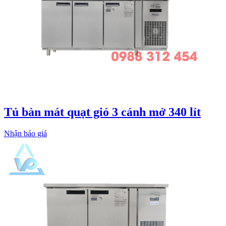
Tủ bàn mát quạt gió 3 cánh mở 340 lít
Nhận báo giá