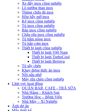
Xe đẩy inox công nghiệp
Lò nướng than inox
Thùng chứa đá inox
Hộp bẫy mỡ inox
Kệ inox công nghiệp
Tủ inox công nghiệp
Bàn inox công nghiệp
Chậu rửa inox công nghiệp
Tủ hâm nóng inox
Tủ hấp cơm inox
Thiết bị lạnh công nghiệp
Thiết bị lạnh Việt Nam
Thiết bị lạnh TurboCool
Thiết bị lạnh Berjaya
Tủ sấy chén
Khay đựng thức ăn inox
Nồi nấu phở
Máy rửa chén công nghiệp
Lĩnh vực hoạt động
QUÁN BAR, CAFE - TRÀ SỮA
Nhà Hàng – Khách Sạn
Trường Học – Bệnh Viện
Nhà Máy – Xí Nghiệp
Ảnh dự án
Mẫu thiết kế