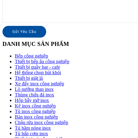
DANH MỤC SẢN PHẨM
Bếp công nghiệp
Thiết bị bếp âu công nghiệp
Thiết bị quầy bar - cafe
Hệ thống chụp hút khói
Thiết bị giặt là
Xe đẩy inox công nghiệp
Lò nướng than inox
Thùng chứa đá inox
Hộp bẫy mỡ inox
Kệ inox công nghiệp
Tủ inox công nghiệp
Bàn inox công nghiệp
Chậu rửa inox công nghiệp
Tủ hâm nóng inox
Tủ hấp cơm inox