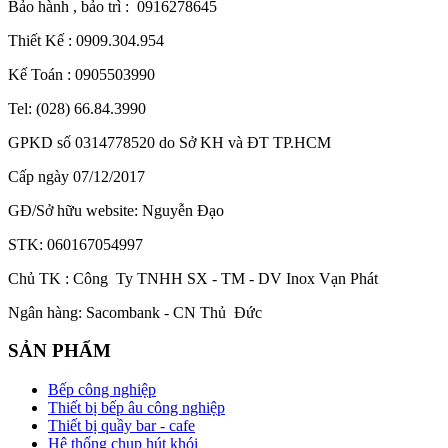
Bảo hành , bảo trì : 0916278645
Thiết Kế : 0909.304.954
Kế Toán : 0905503990
Tel: (028) 66.84.3990
GPKD số 0314778520 do Sở KH và ĐT TP.HCM
Cấp ngày 07/12/2017
GĐ/Sở hữu website: Nguyễn Đạo
STK: 060167054997
Chủ TK : Công Ty TNHH SX - TM - DV Inox Vạn Phát
Ngân hàng: Sacombank - CN Thủ Đức
SẢN PHẨM
Bếp công nghiệp
Thiết bị bếp âu công nghiệp
Thiết bị quầy bar - cafe
Hệ thống chụp hút khói