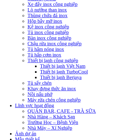
Xe đẩy inox công nghiệp
Lò nướng than inox
Thùng chứa đá inox
Hộp bẫy mỡ inox
Kệ inox công nghiệp
Tủ inox công nghiệp
Bàn inox công nghiệp
Chậu rửa inox công nghiệp
Tủ hâm nóng inox
Tủ hấp cơm inox
Thiết bị lạnh công nghiệp
Thiết bị lạnh Việt Nam
Thiết bị lạnh TurboCool
Thiết bị lạnh Berjaya
Tủ sấy chén
Khay đựng thức ăn inox
Nồi nấu phở
Máy rửa chén công nghiệp
Lĩnh vực hoạt động
QUÁN BAR, CAFE - TRÀ SỮA
Nhà Hàng – Khách Sạn
Trường Học – Bệnh Viện
Nhà Máy – Xí Nghiệp
Ảnh dự án
Mẫu thiết kế