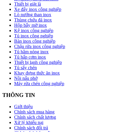
Thiết bị giặt là
Xe đẩy inox công nghiệp
Lò nướng than inox
Thùng chứa đá inox
Hộp bẫy mỡ inox
Kệ inox công nghiệp
Tủ inox công nghiệp
Bàn inox công nghiệp
Chậu rửa inox công nghiệp
Tủ hâm nóng inox
Tủ hấp cơm inox
Thiết bị lạnh công nghiệp
Tủ sấy chén
Khay đựng thức ăn inox
Nồi nấu phở
Máy rửa chén công nghiệp
THÔNG TIN
Giới thiệu
Chính sách mua hàng
Chính sách chất lượng
Xử lý khiếu nại
Chính sách đổi trả