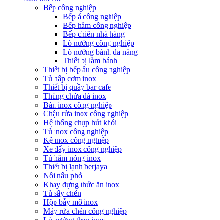
Bếp công nghiệp
Bếp á công nghiệp
Bếp hầm công nghiệp
Bếp chiên nhà hàng
Lò nướng công nghiệp
Lò nướng bánh đa năng
Thiết bị làm bánh
Thiết bị bếp âu công nghiệp
Tủ hấp cơm inox
Thiết bị quầy bar cafe
Thùng chứa đá inox
Bàn inox công nghiệp
Chậu rửa inox công nghiệp
Hệ thống chụp hút khói
Tủ inox công nghiệp
Kệ inox công nghiệp
Xe đẩy inox công nghiệp
Tủ hâm nóng inox
Thiết bị lạnh berjaya
Nồi nấu phở
Khay đựng thức ăn inox
Tủ sấy chén
Hộp bẫy mỡ inox
Máy rửa chén công nghiệp
Lò nướng than inox