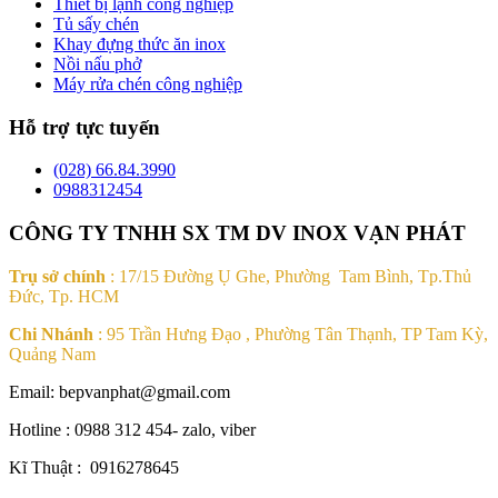
Thiết bị lạnh công nghiệp
Tủ sấy chén
Khay đựng thức ăn inox
Nồi nấu phở
Máy rửa chén công nghiệp
Hỗ trợ tực tuyến
(028) 66.84.3990
0988312454
CÔNG TY TNHH SX TM DV INOX VẠN PHÁT
Trụ sở chính
: 17/15 Đường Ụ Ghe, Phường Tam Bình, Tp.Thủ
Đức, Tp. HCM
Chi Nhánh
: 95 Trần Hưng Đạo , Phường Tân Thạnh, TP Tam Kỳ,
Quảng Nam
Email: bepvanphat@gmail.com
Hotline : 0988 312 454- zalo, viber
Kĩ Thuật : 0916278645