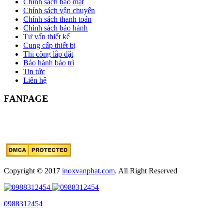
Chính sách bảo mật
Chính sách vận chuyển
Chính sách thanh toán
Chính sách bảo hành
Tư vấn thiết kế
Cung cấp thiết bị
Thi công lắp đặt
Bảo hành bảo trì
Tin tức
Liên hệ
FANPAGE
Copyright © 2017
inoxvanphat.com
. All Right Reserved
0988312454