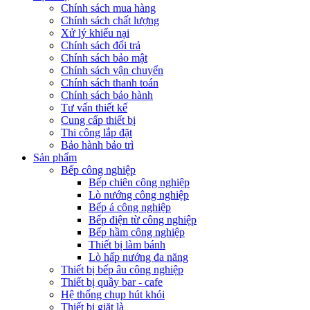
Chính sách mua hàng
Chính sách chất lượng
Xử lý khiếu nại
Chính sách đổi trả
Chính sách bảo mật
Chính sách vận chuyển
Chính sách thanh toán
Chính sách bảo hành
Tư vấn thiết kế
Cung cấp thiết bị
Thi công lắp đặt
Bảo hành bảo trì
Sản phẩm
Bếp công nghiệp
Bếp chiên công nghiệp
Lò nướng công nghiệp
Bếp á công nghiệp
Bếp điện từ công nghiệp
Bếp hầm công nghiệp
Thiết bị làm bánh
Lò hấp nướng đa năng
Thiết bị bếp âu công nghiệp
Thiết bị quầy bar - cafe
Hệ thống chụp hút khói
Thiết bị giặt là