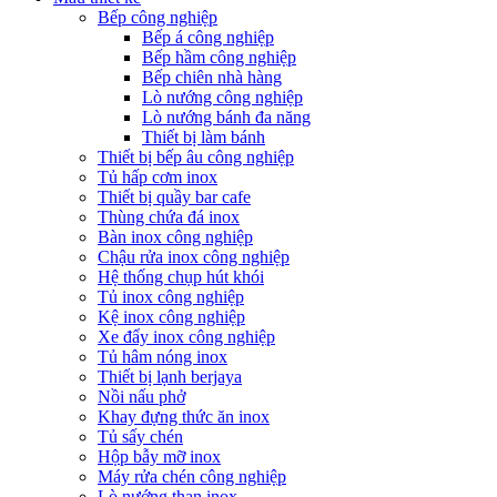
Bếp công nghiệp
Bếp á công nghiệp
Bếp hầm công nghiệp
Bếp chiên nhà hàng
Lò nướng công nghiệp
Lò nướng bánh đa năng
Thiết bị làm bánh
Thiết bị bếp âu công nghiệp
Tủ hấp cơm inox
Thiết bị quầy bar cafe
Thùng chứa đá inox
Bàn inox công nghiệp
Chậu rửa inox công nghiệp
Hệ thống chụp hút khói
Tủ inox công nghiệp
Kệ inox công nghiệp
Xe đẩy inox công nghiệp
Tủ hâm nóng inox
Thiết bị lạnh berjaya
Nồi nấu phở
Khay đựng thức ăn inox
Tủ sấy chén
Hộp bẫy mỡ inox
Máy rửa chén công nghiệp
Lò nướng than inox