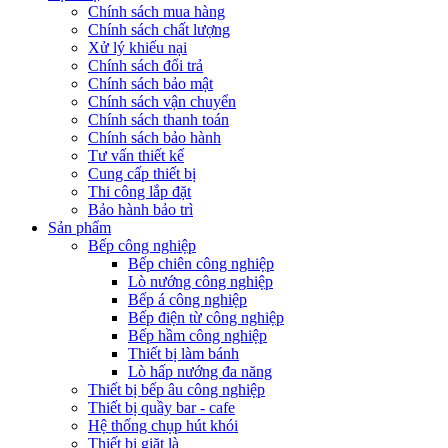
Chính sách mua hàng
Chính sách chất lượng
Xử lý khiếu nại
Chính sách đổi trả
Chính sách bảo mật
Chính sách vận chuyển
Chính sách thanh toán
Chính sách bảo hành
Tư vấn thiết kế
Cung cấp thiết bị
Thi công lắp đặt
Bảo hành bảo trì
Sản phẩm
Bếp công nghiệp
Bếp chiên công nghiệp
Lò nướng công nghiệp
Bếp á công nghiệp
Bếp điện từ công nghiệp
Bếp hầm công nghiệp
Thiết bị làm bánh
Lò hấp nướng đa năng
Thiết bị bếp âu công nghiệp
Thiết bị quầy bar - cafe
Hệ thống chụp hút khói
Thiết bị giặt là