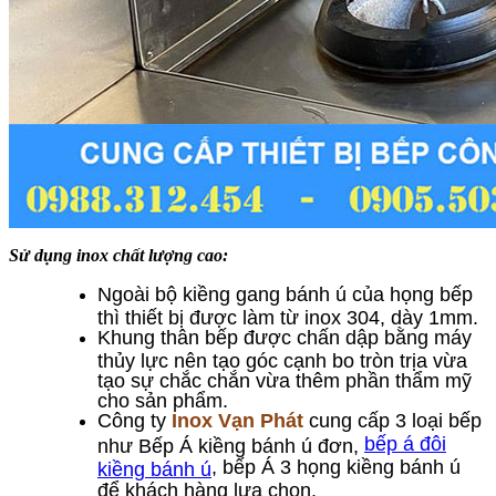
Sử dụng inox chất lượng cao:
Ngoài bộ kiềng gang bánh ú của họng bếp
thì thiết bị được làm từ inox 304, dày 1mm.
Khung thân bếp được chấn dập bằng máy
thủy lực nên tạo góc cạnh bo tròn trịa vừa
tạo sự chắc chắn vừa thêm phần thẩm mỹ
cho sản phẩm.
Công ty
Inox Vạn Phát
cung cấp 3 loại bếp
bếp á đôi
như Bếp Á kiềng bánh ú đơn,
, bếp Á 3 họng kiềng bánh ú
kiềng bánh ú
để khách hàng lựa chọn.