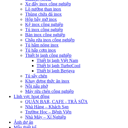
Xe đẩy inox công nghiệp
Lò nướng than inox
Thùng chứa đá inox
Hộp bẫy mỡ inox
Kệ inox công nghiệp
Tủ inox công nghiệp
Bàn inox công nghiệp
Chậu rửa inox công nghiệp
Tủ hâm nóng inox
Tủ hấp cơm inox
Thiết bị lạnh công nghiệp
Thiết bị lạnh Việt Nam
Thiết bị lạnh TurboCool
Thiết bị lạnh Berjaya
Tủ sấy chén
Khay đựng thức ăn inox
Nồi nấu phở
Máy rửa chén công nghiệp
Lĩnh vực hoạt động
QUÁN BAR, CAFE - TRÀ SỮA
Nhà Hàng – Khách Sạn
Trường Học – Bệnh Viện
Nhà Máy – Xí Nghiệp
Ảnh dự án
Mẫu thiết kế