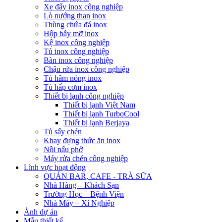
Xe đẩy inox công nghiệp
Lò nướng than inox
Thùng chứa đá inox
Hộp bẫy mỡ inox
Kệ inox công nghiệp
Tủ inox công nghiệp
Bàn inox công nghiệp
Chậu rửa inox công nghiệp
Tủ hâm nóng inox
Tủ hấp cơm inox
Thiết bị lạnh công nghiệp
Thiết bị lạnh Việt Nam
Thiết bị lạnh TurboCool
Thiết bị lạnh Berjaya
Tủ sấy chén
Khay đựng thức ăn inox
Nồi nấu phở
Máy rửa chén công nghiệp
Lĩnh vực hoạt động
QUÁN BAR, CAFE - TRÀ SỮA
Nhà Hàng – Khách Sạn
Trường Học – Bệnh Viện
Nhà Máy – Xí Nghiệp
Ảnh dự án
Mẫu thiết kế