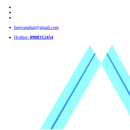
bepvanphat@gmail.com
Hotline:
0988312454