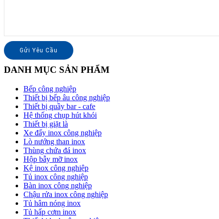
DANH MỤC SẢN PHẨM
Bếp công nghiệp
Thiết bị bếp âu công nghiệp
Thiết bị quầy bar - cafe
Hệ thống chụp hút khói
Thiết bị giặt là
Xe đẩy inox công nghiệp
Lò nướng than inox
Thùng chứa đá inox
Hộp bẫy mỡ inox
Kệ inox công nghiệp
Tủ inox công nghiệp
Bàn inox công nghiệp
Chậu rửa inox công nghiệp
Tủ hâm nóng inox
Tủ hấp cơm inox