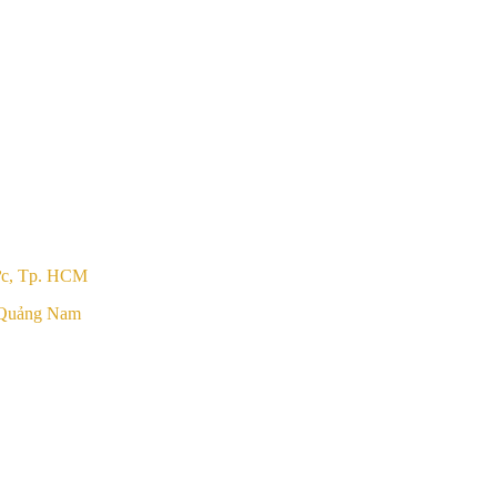
ức, Tp. HCM
 Quảng Nam