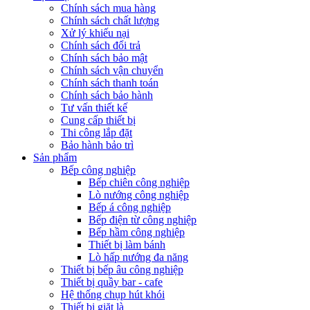
Chính sách mua hàng
Chính sách chất lượng
Xử lý khiếu nại
Chính sách đổi trả
Chính sách bảo mật
Chính sách vận chuyển
Chính sách thanh toán
Chính sách bảo hành
Tư vấn thiết kế
Cung cấp thiết bị
Thi công lắp đặt
Bảo hành bảo trì
Sản phẩm
Bếp công nghiệp
Bếp chiên công nghiệp
Lò nướng công nghiệp
Bếp á công nghiệp
Bếp điện từ công nghiệp
Bếp hầm công nghiệp
Thiết bị làm bánh
Lò hấp nướng đa năng
Thiết bị bếp âu công nghiệp
Thiết bị quầy bar - cafe
Hệ thống chụp hút khói
Thiết bị giặt là