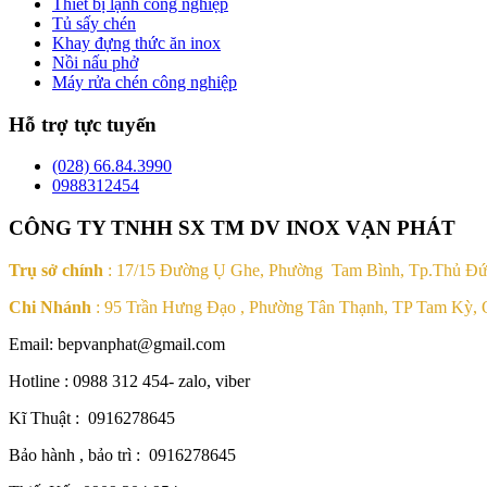
Thiết bị lạnh công nghiệp
Tủ sấy chén
Khay đựng thức ăn inox
Nồi nấu phở
Máy rửa chén công nghiệp
Hỗ trợ tực tuyến
(028) 66.84.3990
0988312454
CÔNG TY TNHH SX TM DV INOX VẠN PHÁT
Trụ sở chính
: 17/15 Đường Ụ Ghe, Phường Tam Bình, Tp.Thủ Đ
Chi Nhánh
: 95 Trần Hưng Đạo , Phường Tân Thạnh, TP Tam Kỳ,
Email: bepvanphat@gmail.com
Hotline : 0988 312 454- zalo, viber
Kĩ Thuật : 0916278645
Bảo hành , bảo trì : 0916278645