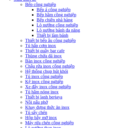
Bếp công nghiệp
Bếp á công nghiệp
Bếp hầm công nghiệp
Bếp chiên nhà hàng
Lò nướng công nghiệp
Lò nướng bánh đa năng
Thiết bị làm bánh
Thiết bị bếp âu công nghiệp
Tủ hấp cơm inox
Thiết bị quầy bar cafe
Thùng chứa đá inox
Bàn inox công nghiệp
Chậu rửa inox công nghiệp
Hệ thống chụp hút khói
Tủ inox công nghiệp
Kệ inox công nghiệp
Xe đẩy inox công nghiệp
Tủ hâm nóng inox
Thiết bị lạnh berjaya
Nồi nấu phở
Khay đựng thức ăn inox
Tủ sấy chén
Hộp bẫy mỡ inox
Máy rửa chén công nghiệp
Lò nướng than inox