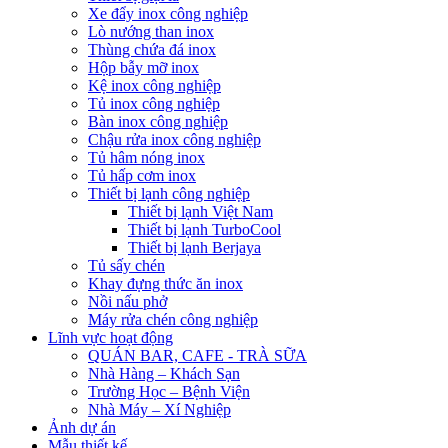
Xe đẩy inox công nghiệp
Lò nướng than inox
Thùng chứa đá inox
Hộp bẫy mỡ inox
Kệ inox công nghiệp
Tủ inox công nghiệp
Bàn inox công nghiệp
Chậu rửa inox công nghiệp
Tủ hâm nóng inox
Tủ hấp cơm inox
Thiết bị lạnh công nghiệp
Thiết bị lạnh Việt Nam
Thiết bị lạnh TurboCool
Thiết bị lạnh Berjaya
Tủ sấy chén
Khay đựng thức ăn inox
Nồi nấu phở
Máy rửa chén công nghiệp
Lĩnh vực hoạt động
QUÁN BAR, CAFE - TRÀ SỮA
Nhà Hàng – Khách Sạn
Trường Học – Bệnh Viện
Nhà Máy – Xí Nghiệp
Ảnh dự án
Mẫu thiết kế