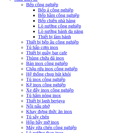
Bếp công nghiệp
Bếp á công nghiệp
Bếp hầm công nghiệp
Bếp chiên nhà hàng
Lò nướng công nghiệp
Lò nướng bánh đa năng
Thiết bị làm bánh
Thiết bị bếp âu công nghiệp
Tủ hấp cơm inox
Thiết bị quầy bar cafe
Thùng chứa đá inox
Bàn inox công nghiệp
Chậu rửa inox công nghiệp
Hệ thống chụp hút khói
Tủ inox công nghiệp
Kệ inox công nghiệp
Xe đẩy inox công nghiệp
Tủ hâm nóng inox
Thiết bị lạnh berjaya
Nồi nấu phở
Khay đựng thức ăn inox
Tủ sấy chén
Hộp bẫy mỡ inox
Máy rửa chén công nghiệp
Lò nướng than inox