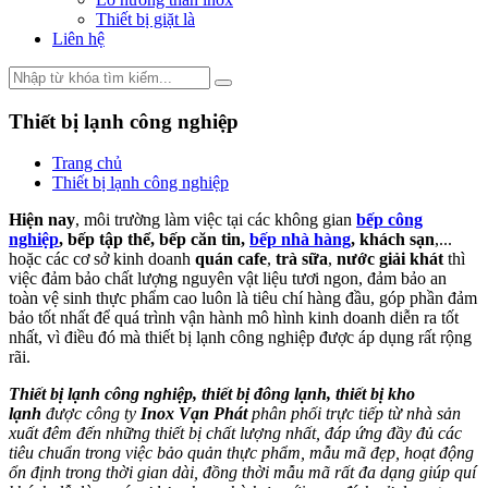
Thiết bị giặt là
Liên hệ
Thiết bị lạnh công nghiệp
Trang chủ
Thiết bị lạnh công nghiệp
Hiện nay
, môi trường làm việc tại các không gian
bếp công
nghiệp
, bếp tập thể, bếp căn tin,
bếp nhà hàng
, khách sạn
,...
hoặc các cơ sở kinh doanh
quán cafe
,
trà sữa
,
nước giải khát
thì
việc đảm bảo chất lượng nguyên vật liệu tươi ngon, đảm bảo an
toàn vệ sinh thực phẩm cao luôn là tiêu chí hàng đầu, góp phần đảm
bảo tốt nhất để quá trình vận hành mô hình kinh doanh diễn ra tốt
nhất, vì điều đó mà thiết bị lạnh công nghiệp được áp dụng rất rộng
rãi.
Thiết bị lạnh công nghiệp, thiết bị đông lạnh, thiết bị kho
lạnh
được công ty
Inox Vạn Phát
phân phối trực tiếp từ nhà sản
xuất đêm đến những thiết bị chất lượng nhất, đáp ứng đầy đủ các
tiêu chuẩn trong việc bảo quản thực phẩm, mẫu mã đẹp, hoạt động
ổn định trong thời gian dài, đồng thời mẫu mã rất đa dạng giúp quí