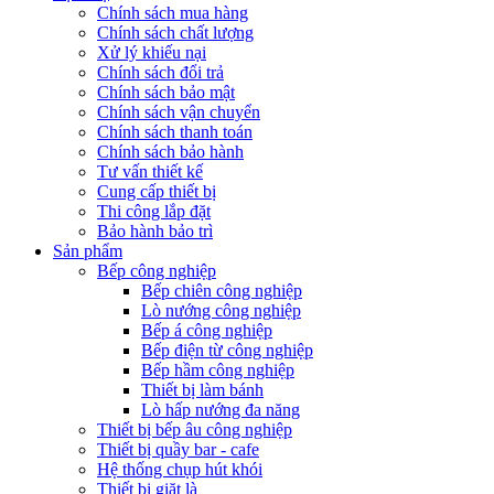
Chính sách mua hàng
Chính sách chất lượng
Xử lý khiếu nại
Chính sách đổi trả
Chính sách bảo mật
Chính sách vận chuyển
Chính sách thanh toán
Chính sách bảo hành
Tư vấn thiết kế
Cung cấp thiết bị
Thi công lắp đặt
Bảo hành bảo trì
Sản phẩm
Bếp công nghiệp
Bếp chiên công nghiệp
Lò nướng công nghiệp
Bếp á công nghiệp
Bếp điện từ công nghiệp
Bếp hầm công nghiệp
Thiết bị làm bánh
Lò hấp nướng đa năng
Thiết bị bếp âu công nghiệp
Thiết bị quầy bar - cafe
Hệ thống chụp hút khói
Thiết bị giặt là