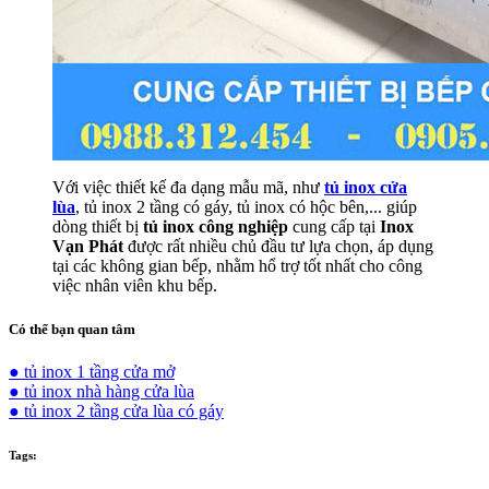
Với việc thiết kế đa dạng mẫu mã, như
tủ inox cửa
lùa
, tủ inox 2 tầng có gáy, tủ inox có hộc bên,... giúp
dòng thiết bị
tủ inox công nghiệp
cung cấp tại
Inox
Vạn Phát
được rất nhiều chủ đầu tư lựa chọn, áp dụng
tại các không gian bếp, nhằm hổ trợ tốt nhất cho công
việc nhân viên khu bếp.
Có thể bạn quan tâm
● tủ inox 1 tầng cửa mở
● tủ inox nhà hàng cửa lùa
● tủ inox 2 tầng cửa lùa có gáy
Tags: