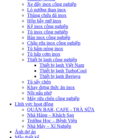
Xe đẩy inox công nghiệp
Lò nướng than inox
Thùng chứa đá inox
Hộp bẫy mỡ inox
Kệ inox công nghiệp
Tủ inox công nghiệp
Bàn inox công nghiệp
Chậu rửa inox công nghiệp
Tủ hâm nóng inox
Tủ hấp cơm inox
Thiết bị lạnh công nghiệp
Thiết bị lạnh Việt Nam
Thiết bị lạnh TurboCool
Thiết bị lạnh Berjaya
Tủ sấy chén
Khay đựng thức ăn inox
Nồi nấu phở
Máy rửa chén công nghiệp
Lĩnh vực hoạt động
QUÁN BAR, CAFE - TRÀ SỮA
Nhà Hàng – Khách Sạn
Trường Học – Bệnh Viện
Nhà Máy – Xí Nghiệp
Ảnh dự án
Mẫu thiết kế