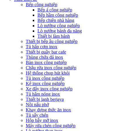
Bếp công nghiệp
Bếp á công nghiệp
Bếp hầm công nghiệp
Bếp chiên nhà hàng
Lò nướng công nghiệp
Lò nướng bánh đa năng
Thiết bị làm bánh
Thiết bị bếp âu công nghiệp
Tủ hấp cơm inox
Thiết bị quầy bar cafe
Thùng chứa đá inox
Bàn inox công nghiệp
Chậu rửa inox công nghiệp
Hệ thống chụp hút khói
Tủ inox công nghiệp
Kệ inox công nghiệp
Xe đẩy inox công nghiệp
Tủ hâm nóng inox
Thiết bị lạnh berjaya
Nồi nấu phở
Khay đựng thức ăn inox
Tủ sấy chén
Hộp bẫy mỡ inox
Máy rửa chén công nghiệp
Lò nướng than inox