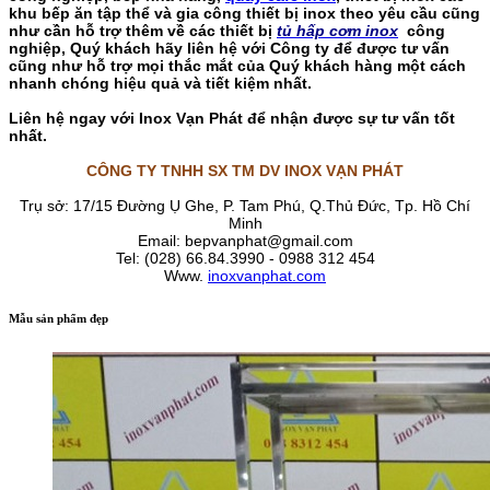
khu bếp ăn tập thể và gia công thiết bị inox theo yêu cầu cũng
như cần hỗ trợ thêm về các thiết bị
t
ủ hấp cơm inox
công
nghiệp, Quý khách hãy liên hệ với Công ty để được tư vấn
cũng như hỗ trợ mọi thắc mắt của Quý khách hàng một cách
nhanh chóng hiệu quả và tiết kiệm nhất.
Liên hệ ngay với Inox Vạn Phát để nhận được sự tư vấn tốt
nhất.
CÔNG TY TNHH SX TM DV INOX VẠN PHÁT
Trụ sở: 17/15 Đường Ụ Ghe, P. Tam Phú, Q.Thủ Đức, Tp. Hồ Chí
Minh
Email: bepvanphat@gmail.com
Tel: (028) 66.84.3990 - 0988 312 454
Www.
inoxvanphat.com
Mẫu sản phẩm đẹp