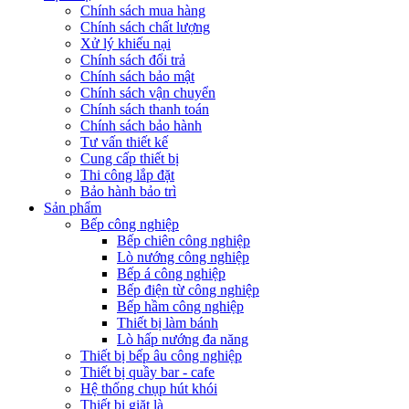
Chính sách mua hàng
Chính sách chất lượng
Xử lý khiếu nại
Chính sách đổi trả
Chính sách bảo mật
Chính sách vận chuyển
Chính sách thanh toán
Chính sách bảo hành
Tư vấn thiết kế
Cung cấp thiết bị
Thi công lắp đặt
Bảo hành bảo trì
Sản phẩm
Bếp công nghiệp
Bếp chiên công nghiệp
Lò nướng công nghiệp
Bếp á công nghiệp
Bếp điện từ công nghiệp
Bếp hầm công nghiệp
Thiết bị làm bánh
Lò hấp nướng đa năng
Thiết bị bếp âu công nghiệp
Thiết bị quầy bar - cafe
Hệ thống chụp hút khói
Thiết bị giặt là