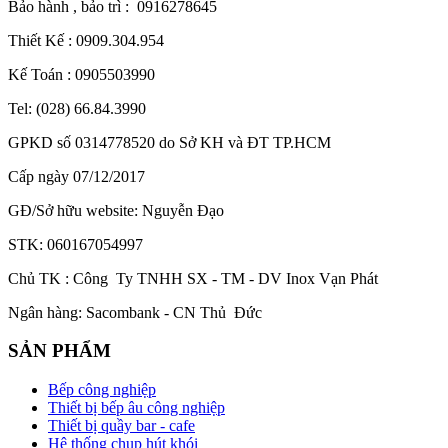
Bảo hành , bảo trì : 0916278645
Thiết Kế : 0909.304.954
Kế Toán : 0905503990
Tel: (028) 66.84.3990
GPKD số 0314778520 do Sở KH và ĐT TP.HCM
Cấp ngày 07/12/2017
GĐ/Sở hữu website: Nguyễn Đạo
STK: 060167054997
Chủ TK : Công Ty TNHH SX - TM - DV Inox Vạn Phát
Ngân hàng: Sacombank - CN Thủ Đức
SẢN PHẨM
Bếp công nghiệp
Thiết bị bếp âu công nghiệp
Thiết bị quầy bar - cafe
Hệ thống chụp hút khói