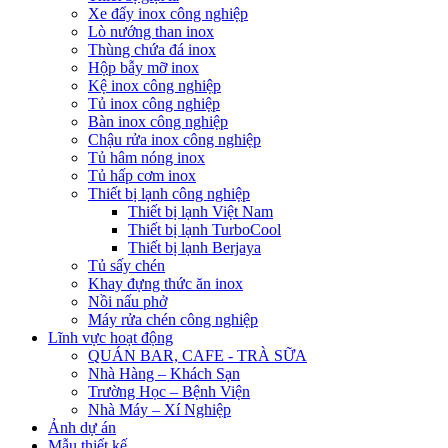
Xe đẩy inox công nghiệp
Lò nướng than inox
Thùng chứa đá inox
Hộp bẫy mỡ inox
Kệ inox công nghiệp
Tủ inox công nghiệp
Bàn inox công nghiệp
Chậu rửa inox công nghiệp
Tủ hâm nóng inox
Tủ hấp cơm inox
Thiết bị lạnh công nghiệp
Thiết bị lạnh Việt Nam
Thiết bị lạnh TurboCool
Thiết bị lạnh Berjaya
Tủ sấy chén
Khay đựng thức ăn inox
Nồi nấu phở
Máy rửa chén công nghiệp
Lĩnh vực hoạt động
QUÁN BAR, CAFE - TRÀ SỮA
Nhà Hàng – Khách Sạn
Trường Học – Bệnh Viện
Nhà Máy – Xí Nghiệp
Ảnh dự án
Mẫu thiết kế