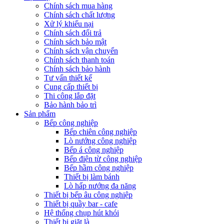
Chính sách mua hàng
Chính sách chất lượng
Xử lý khiếu nại
Chính sách đổi trả
Chính sách bảo mật
Chính sách vận chuyển
Chính sách thanh toán
Chính sách bảo hành
Tư vấn thiết kế
Cung cấp thiết bị
Thi công lắp đặt
Bảo hành bảo trì
Sản phẩm
Bếp công nghiệp
Bếp chiên công nghiệp
Lò nướng công nghiệp
Bếp á công nghiệp
Bếp điện từ công nghiệp
Bếp hầm công nghiệp
Thiết bị làm bánh
Lò hấp nướng đa năng
Thiết bị bếp âu công nghiệp
Thiết bị quầy bar - cafe
Hệ thống chụp hút khói
Thiết bị giặt là