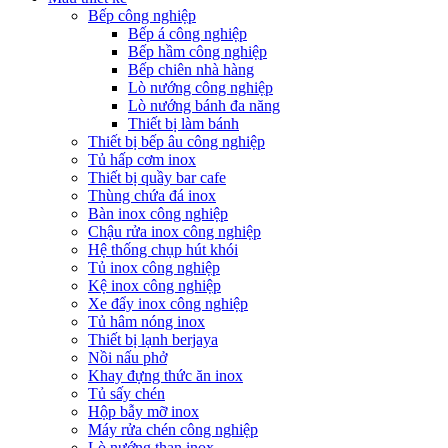
Bếp công nghiệp
Bếp á công nghiệp
Bếp hầm công nghiệp
Bếp chiên nhà hàng
Lò nướng công nghiệp
Lò nướng bánh đa năng
Thiết bị làm bánh
Thiết bị bếp âu công nghiệp
Tủ hấp cơm inox
Thiết bị quầy bar cafe
Thùng chứa đá inox
Bàn inox công nghiệp
Chậu rửa inox công nghiệp
Hệ thống chụp hút khói
Tủ inox công nghiệp
Kệ inox công nghiệp
Xe đẩy inox công nghiệp
Tủ hâm nóng inox
Thiết bị lạnh berjaya
Nồi nấu phở
Khay đựng thức ăn inox
Tủ sấy chén
Hộp bẫy mỡ inox
Máy rửa chén công nghiệp
Lò nướng than inox