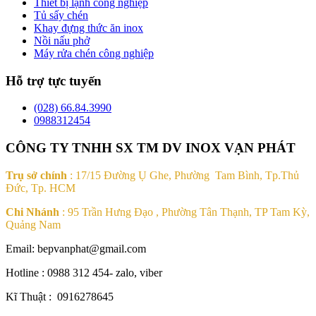
Thiết bị lạnh công nghiệp
Tủ sấy chén
Khay đựng thức ăn inox
Nồi nấu phở
Máy rửa chén công nghiệp
Hỗ trợ tực tuyến
(028) 66.84.3990
0988312454
CÔNG TY TNHH SX TM DV INOX VẠN PHÁT
Trụ sở chính
: 17/15 Đường Ụ Ghe, Phường Tam Bình, Tp.Thủ
Đức, Tp. HCM
Chi Nhánh
: 95 Trần Hưng Đạo , Phường Tân Thạnh, TP Tam Kỳ,
Quảng Nam
Email: bepvanphat@gmail.com
Hotline : 0988 312 454- zalo, viber
Kĩ Thuật : 0916278645