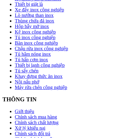
Thiết bị giặt là
Xe đẩy inox công nghiệp
Lò nướng than inox
Thùng chứa đá inox
Hộp bẫy mỡ inox
Kệ inox công nghiệp
Tủ inox công nghiệp
Bàn inox công nghiệp
Chậu rửa inox công nghiệp
Tủ hâm nóng inox
Tủ hấp cơm inox
Thiết bị lạnh công nghiệp
Tủ sấy chén
Khay đựng thức ăn inox
Nồi nấu phở
Máy rửa chén công nghiệp
THÔNG TIN
Giới thiệu
Chính sách mua hàng
Chính sách chất lượng
Xử lý khiếu nại
Chính sách đổi trả