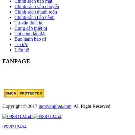
Chính sách bảo mật
Chính sách vận chuyển
Chính sách thanh toán
Chính sách bảo hành
Tư vấn thiết kế
Cung cấp thiết bị
Thi công lắp đặt
Bảo hành bảo trì
Tin tức
Liên hệ
FANPAGE
Copyright © 2017
inoxvanphat.com
. All Right Reserved
0988312454