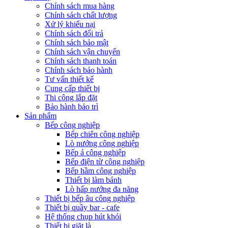
Chính sách mua hàng
Chính sách chất lượng
Xử lý khiếu nại
Chính sách đổi trả
Chính sách bảo mật
Chính sách vận chuyển
Chính sách thanh toán
Chính sách bảo hành
Tư vấn thiết kế
Cung cấp thiết bị
Thi công lắp đặt
Bảo hành bảo trì
Sản phẩm
Bếp công nghiệp
Bếp chiên công nghiệp
Lò nướng công nghiệp
Bếp á công nghiệp
Bếp điện từ công nghiệp
Bếp hầm công nghiệp
Thiết bị làm bánh
Lò hấp nướng đa năng
Thiết bị bếp âu công nghiệp
Thiết bị quầy bar - cafe
Hệ thống chụp hút khói
Thiết bị giặt là