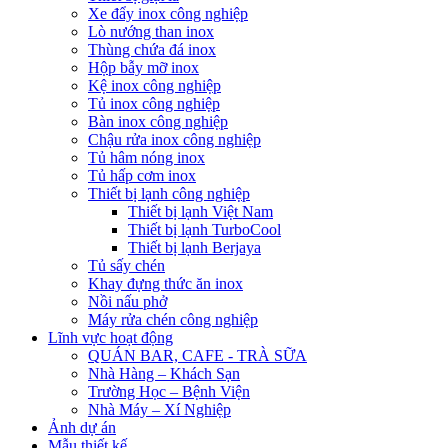
Xe đẩy inox công nghiệp
Lò nướng than inox
Thùng chứa đá inox
Hộp bẫy mỡ inox
Kệ inox công nghiệp
Tủ inox công nghiệp
Bàn inox công nghiệp
Chậu rửa inox công nghiệp
Tủ hâm nóng inox
Tủ hấp cơm inox
Thiết bị lạnh công nghiệp
Thiết bị lạnh Việt Nam
Thiết bị lạnh TurboCool
Thiết bị lạnh Berjaya
Tủ sấy chén
Khay đựng thức ăn inox
Nồi nấu phở
Máy rửa chén công nghiệp
Lĩnh vực hoạt động
QUÁN BAR, CAFE - TRÀ SỮA
Nhà Hàng – Khách Sạn
Trường Học – Bệnh Viện
Nhà Máy – Xí Nghiệp
Ảnh dự án
Mẫu thiết kế