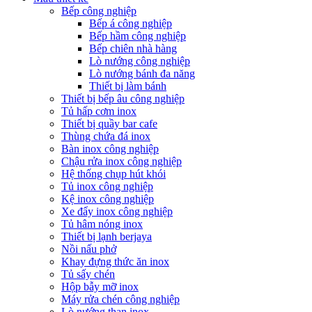
Bếp công nghiệp
Bếp á công nghiệp
Bếp hầm công nghiệp
Bếp chiên nhà hàng
Lò nướng công nghiệp
Lò nướng bánh đa năng
Thiết bị làm bánh
Thiết bị bếp âu công nghiệp
Tủ hấp cơm inox
Thiết bị quầy bar cafe
Thùng chứa đá inox
Bàn inox công nghiệp
Chậu rửa inox công nghiệp
Hệ thống chụp hút khói
Tủ inox công nghiệp
Kệ inox công nghiệp
Xe đẩy inox công nghiệp
Tủ hâm nóng inox
Thiết bị lạnh berjaya
Nồi nấu phở
Khay đựng thức ăn inox
Tủ sấy chén
Hộp bẫy mỡ inox
Máy rửa chén công nghiệp
Lò nướng than inox