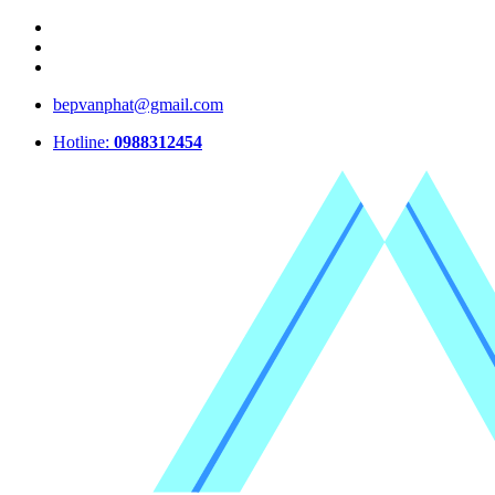
bepvanphat@gmail.com
Hotline:
0988312454