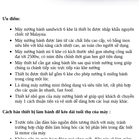
Ưu điểm:
Máy nướng bánh sandwich 6 khe là thiết bị được nhập khẩu nguyên
chiếc từ Malaysia.
Máy nướng bánh được làm từ các chất liệu cao cấp, vỏ bằng inox
siêu bền với khả năng cách nhiệt cao, an toàn cho người sử dụng.
Máy nướng bánh mì 6 khe có kích thước nhỏ gọn nhưng công suất
đạt tới 2500w, có núm điều chỉnh thời gian hẹn giờ tiện dụng.
Máy thiêt kế cần gạt nâng bánh lên sau quá trình nướng xong giúp
chúng ta chánh tiếp xúc trực tiếp vào khe nướng
Thiết bị được thiết kế gồm 6 khe cho phép nướng 6 miếng bánh
trong cùng một lúc.
Là dòng máy nướng mini thông dụng và siêu tiện lợi, rất phù hợp
cho các quán ăn nhanh, fast food.
Thiết kế nhỏ gọn của máy nướng bánh sẽ giúp quý khách di chuyển
máy 1 cách thuận tiện và vệ sinh dễ dàng hơn các loại máy khác.
Cách bảo thiết bị làm bánh để kéo dài tuổi thọ của máy :
Trước tiên cần đảm bảo nguồn điện tương thích với máy, tránh
trường hợp chập điện làm hỏng hóc các bộ phận bên trong đặc biệt
là motor của máy.