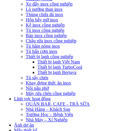
Xe đẩy inox công nghiệp
Lò nướng than inox
Thùng chứa đá inox
Hộp bẫy mỡ inox
Kệ inox công nghiệp
Tủ inox công nghiệp
Bàn inox công nghiệp
Chậu rửa inox công nghiệp
Tủ hâm nóng inox
Tủ hấp cơm inox
Thiết bị lạnh công nghiệp
Thiết bị lạnh Việt Nam
Thiết bị lạnh TurboCool
Thiết bị lạnh Berjaya
Tủ sấy chén
Khay đựng thức ăn inox
Nồi nấu phở
Máy rửa chén công nghiệp
Lĩnh vực hoạt động
QUÁN BAR, CAFE - TRÀ SỮA
Nhà Hàng – Khách Sạn
Trường Học – Bệnh Viện
Nhà Máy – Xí Nghiệp
Ảnh dự án
Mẫu thiết kế