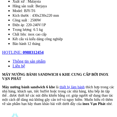
Xuất xứ : Malaysia
Hãng sản xuất: Berjaya
Model: BJY-T6
Kích thước : 430x230x220 mm
Công suất : 2500W
Điện áp: 220-240V/1P
Trọng lượng: 6.5 kg
Chất liệu: inox cao cấp
Kết cấu và kiểu dáng công nghiệp
Bảo hành 12 tháng
HOTLINE:
0988312454
Thông tin sản phẩm
Liên hệ
MÁY NƯỚNG BÁNH SANDWICH 6 KHE CUNG CẤP BỞI INOX
VẠN PHÁT
Máy nướng bánh sandwich 6 khe
là
thiết bị làm bánh
thích hợp trong các
nhà hàng, khách sạn, tiệc buffet hoặc trong các nhà hàng, khu bếp ăn tập
thể...được thiết kế các nút điều khiển bằng cơ, giúp người sử dụng thao tác
một cách dể dàng mà không gây cản trở và nguy hiểm. Muốn hiểu rõ thêm
về sản phẩm bạn hãy tham khảo bài viết dưới đây của
inox Vạn Phát
nhé.