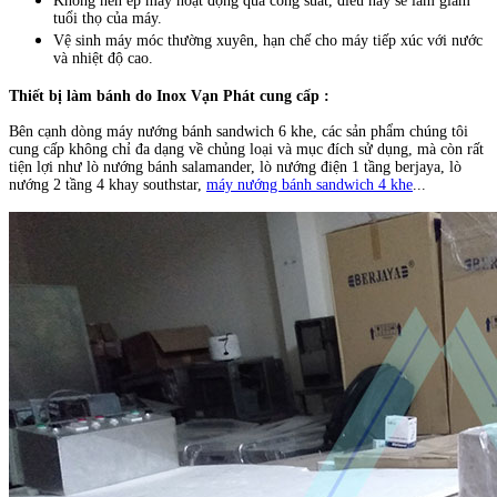
Không nên ép máy hoạt động quá công suất, điều này sẽ làm giảm
tuổi thọ của máy.
Vệ sinh máy móc thường xuyên, hạn chế cho máy tiếp xúc với nước
và nhiệt độ cao.
Thiết bị làm bánh do Inox Vạn Phát cung cấp :
Bên cạnh dòng máy nướng bánh sandwich 6 khe, các sản phẩm chúng tôi
cung cấp không chỉ đa dạng về chủng loại và mục đích sử dụng, mà còn rất
tiện lợi như lò nướng bánh salamander, lò nướng điện 1 tầng berjaya, lò
nướng 2 tầng 4 khay southstar,
máy nướng bánh sandwich 4 khe
...