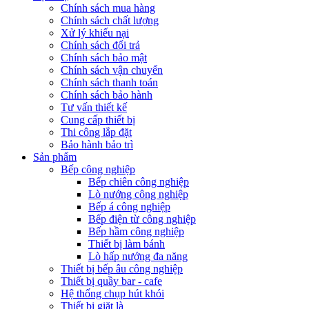
Chính sách mua hàng
Chính sách chất lượng
Xử lý khiếu nại
Chính sách đổi trả
Chính sách bảo mật
Chính sách vận chuyển
Chính sách thanh toán
Chính sách bảo hành
Tư vấn thiết kế
Cung cấp thiết bị
Thi công lắp đặt
Bảo hành bảo trì
Sản phẩm
Bếp công nghiệp
Bếp chiên công nghiệp
Lò nướng công nghiệp
Bếp á công nghiệp
Bếp điện từ công nghiệp
Bếp hầm công nghiệp
Thiết bị làm bánh
Lò hấp nướng đa năng
Thiết bị bếp âu công nghiệp
Thiết bị quầy bar - cafe
Hệ thống chụp hút khói
Thiết bị giặt là