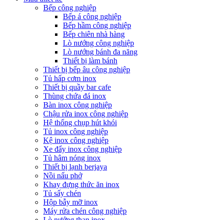
Bếp công nghiệp
Bếp á công nghiệp
Bếp hầm công nghiệp
Bếp chiên nhà hàng
Lò nướng công nghiệp
Lò nướng bánh đa năng
Thiết bị làm bánh
Thiết bị bếp âu công nghiệp
Tủ hấp cơm inox
Thiết bị quầy bar cafe
Thùng chứa đá inox
Bàn inox công nghiệp
Chậu rửa inox công nghiệp
Hệ thống chụp hút khói
Tủ inox công nghiệp
Kệ inox công nghiệp
Xe đẩy inox công nghiệp
Tủ hâm nóng inox
Thiết bị lạnh berjaya
Nồi nấu phở
Khay đựng thức ăn inox
Tủ sấy chén
Hộp bẫy mỡ inox
Máy rửa chén công nghiệp
Lò nướng than inox