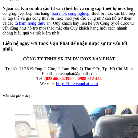
Ngoài ra, Khi có nhu cầu tư vấn thiết kế và cung cấp thiết bị inox
bếp
công nghiệp, bếp nhà hàng,
bàn inox công nghiệp
, thiết bị inox các khu bếp
ăn tập thể và gia công thiết bị inox theo yêu cầu cũng như cần hỗ trợ thêm
về các
tủ hâm nóng thức ăn
, Quý khách hãy liên hệ với Công ty để được tư
vấn cũng như hỗ trợ mọi thắc mắt của Quý khách hàng một cách nhanh
chóng hiệu quả và tiết kiệm nhất.
Liên hệ ngay với Inox Vạn Phát để nhận được sự tư vấn tốt
nhất.
CÔNG TY TNHH SX TM DV INOX VẠN PHÁT
Trụ sở: 17/15 Đường Ụ Ghe, P. Tam Phú, Q.Thủ Đức, Tp. Hồ Chí Minh
Email: bepvanphat@gmail.com
Tel:
(028)66.84.3990 - 0988 312 454
Website:
https://inoxvanphat.com
Mẫu sản phẩm đẹp