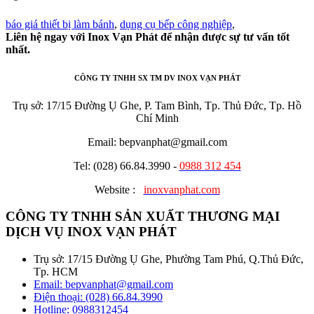
báo giá thiết bị làm bánh
,
dụng cụ bếp công nghiệp
,
Liên hệ ngay với Inox Vạn Phát để nhận được sự tư vấn tốt
nhất.
CÔNG TY TNHH SX TM DV INOX VẠN PHÁT
Trụ sở: 17/15 Đường Ụ Ghe, P. Tam Bình, Tp. Thủ Đức, Tp. Hồ
Chí Minh
Email: bepvanphat@gmail.com
Tel: (028) 66.84.3990 -
0988 312 454
Website :
inoxvanphat.com
CÔNG TY TNHH SẢN XUẤT THƯƠNG MẠI
DỊCH VỤ INOX VẠN PHÁT
Trụ sở: 17/15 Đường Ụ Ghe, Phường Tam Phú, Q.Thủ Đức,
Tp. HCM
Email: bepvanphat@gmail.com
Điện thoại: (028) 66.84.3990
Hotline:
0988312454