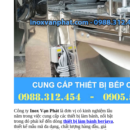
Công ty
Inox Vạn Phát
là đơn vị có kinh nghiệm lâu
năm trong việc cung cấp các thiết bị làm bánh, nổi bật
trong đó phải kể đến dòng
thiết bị làm bánh berjaya
,
thiết kế mẫu mã đa dạng, chất lượng hàng đầu, giá