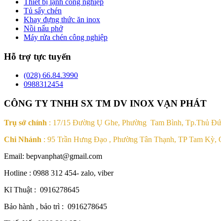
Thiết bị lạnh công nghiệp
Tủ sấy chén
Khay đựng thức ăn inox
Nồi nấu phở
Máy rửa chén công nghiệp
Hỗ trợ tực tuyến
(028) 66.84.3990
0988312454
CÔNG TY TNHH SX TM DV INOX VẠN PHÁT
Trụ sở chính
: 17/15 Đường Ụ Ghe, Phường Tam Bình, Tp.Thủ Đ
Chi Nhánh
: 95 Trần Hưng Đạo , Phường Tân Thạnh, TP Tam Kỳ,
Email: bepvanphat@gmail.com
Hotline : 0988 312 454- zalo, viber
Kĩ Thuật : 0916278645
Bảo hành , bảo trì : 0916278645