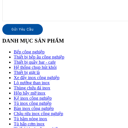
DANH MỤC SẢN PHẨM
Bếp công nghiệp
Thiết bị bếp âu công nghiệp
Thiết bị quầy bar - cafe
Hệ thống chụp hút khói
Thiết bị giặt là
Xe đẩy inox công nghiệp
Lò nướng than inox
Thùng chứa đá inox
Hộp bẫy mỡ inox
Kệ inox công nghiệp
Tủ inox công nghiệp
Bàn inox công nghiệp
Chậu rửa inox công nghiệp
Tủ hâm nóng inox
Tủ hấp cơm inox