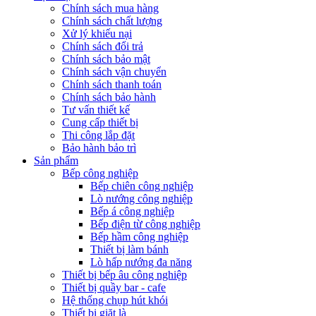
Chính sách mua hàng
Chính sách chất lượng
Xử lý khiếu nại
Chính sách đổi trả
Chính sách bảo mật
Chính sách vận chuyển
Chính sách thanh toán
Chính sách bảo hành
Tư vấn thiết kế
Cung cấp thiết bị
Thi công lắp đặt
Bảo hành bảo trì
Sản phẩm
Bếp công nghiệp
Bếp chiên công nghiệp
Lò nướng công nghiệp
Bếp á công nghiệp
Bếp điện từ công nghiệp
Bếp hầm công nghiệp
Thiết bị làm bánh
Lò hấp nướng đa năng
Thiết bị bếp âu công nghiệp
Thiết bị quầy bar - cafe
Hệ thống chụp hút khói
Thiết bị giặt là