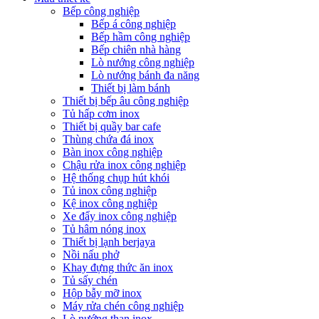
Bếp công nghiệp
Bếp á công nghiệp
Bếp hầm công nghiệp
Bếp chiên nhà hàng
Lò nướng công nghiệp
Lò nướng bánh đa năng
Thiết bị làm bánh
Thiết bị bếp âu công nghiệp
Tủ hấp cơm inox
Thiết bị quầy bar cafe
Thùng chứa đá inox
Bàn inox công nghiệp
Chậu rửa inox công nghiệp
Hệ thống chụp hút khói
Tủ inox công nghiệp
Kệ inox công nghiệp
Xe đẩy inox công nghiệp
Tủ hâm nóng inox
Thiết bị lạnh berjaya
Nồi nấu phở
Khay đựng thức ăn inox
Tủ sấy chén
Hộp bẫy mỡ inox
Máy rửa chén công nghiệp
Lò nướng than inox