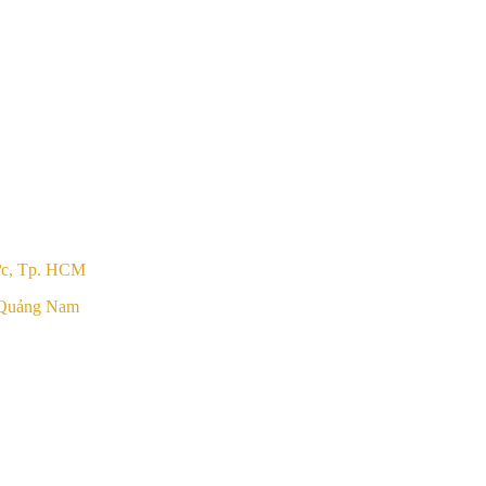
ức, Tp. HCM
 Quảng Nam