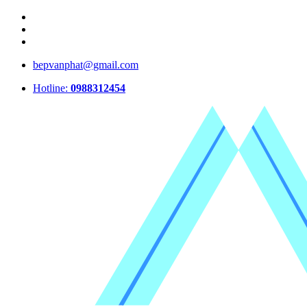
bepvanphat@gmail.com
Hotline:
0988312454