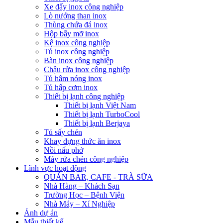
Xe đẩy inox công nghiệp
Lò nướng than inox
Thùng chứa đá inox
Hộp bẫy mỡ inox
Kệ inox công nghiệp
Tủ inox công nghiệp
Bàn inox công nghiệp
Chậu rửa inox công nghiệp
Tủ hâm nóng inox
Tủ hấp cơm inox
Thiết bị lạnh công nghiệp
Thiết bị lạnh Việt Nam
Thiết bị lạnh TurboCool
Thiết bị lạnh Berjaya
Tủ sấy chén
Khay đựng thức ăn inox
Nồi nấu phở
Máy rửa chén công nghiệp
Lĩnh vực hoạt động
QUÁN BAR, CAFE - TRÀ SỮA
Nhà Hàng – Khách Sạn
Trường Học – Bệnh Viện
Nhà Máy – Xí Nghiệp
Ảnh dự án
Mẫu thiết kế