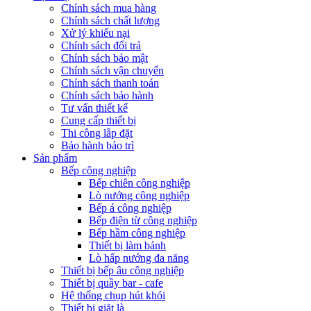
Chính sách mua hàng
Chính sách chất lượng
Xử lý khiếu nại
Chính sách đổi trả
Chính sách bảo mật
Chính sách vận chuyển
Chính sách thanh toán
Chính sách bảo hành
Tư vấn thiết kế
Cung cấp thiết bị
Thi công lắp đặt
Bảo hành bảo trì
Sản phẩm
Bếp công nghiệp
Bếp chiên công nghiệp
Lò nướng công nghiệp
Bếp á công nghiệp
Bếp điện từ công nghiệp
Bếp hầm công nghiệp
Thiết bị làm bánh
Lò hấp nướng đa năng
Thiết bị bếp âu công nghiệp
Thiết bị quầy bar - cafe
Hệ thống chụp hút khói
Thiết bị giặt là