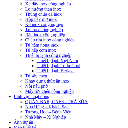
Xe đẩy inox công nghiệp
Lò nướng than inox
Thùng chứa đá inox
Hộp bẫy mỡ inox
Kệ inox công nghiệp
Tủ inox công nghiệp
Bàn inox công nghiệp
Chậu rửa inox công nghiệp
Tủ hâm nóng inox
Tủ hấp cơm inox
Thiết bị lạnh công nghiệp
Thiết bị lạnh Việt Nam
Thiết bị lạnh TurboCool
Thiết bị lạnh Berjaya
Tủ sấy chén
Khay đựng thức ăn inox
Nồi nấu phở
Máy rửa chén công nghiệp
Lĩnh vực hoạt động
QUÁN BAR, CAFE - TRÀ SỮA
Nhà Hàng – Khách Sạn
Trường Học – Bệnh Viện
Nhà Máy – Xí Nghiệp
Ảnh dự án
Mẫu thiết kế