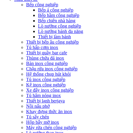
Bếp công nghiệp
Bếp á công nghiệp
Bếp hầm công nghiệp
Bếp chiên nhà hàng
Lò nướng công nghiệp
Lò nướng bánh đa năng
Thiết bị làm bánh
Thiết bị bếp âu công nghiệp
Tủ hấp cơm inox
Thiết bị quầy bar cafe
Thùng chứa đá inox
Bàn inox công nghiệp
Chậu rửa inox công nghiệp
Hệ thống chụp hút khói
Tủ inox công nghiệp
Kệ inox công nghiệp
Xe đẩy inox công nghiệp
Tủ hâm nóng inox
Thiết bị lạnh berjaya
Nồi nấu phở
Khay đựng thức ăn inox
Tủ sấy chén
Hộp bẫy mỡ inox
Máy rửa chén công nghiệp
Lò nướng than inox