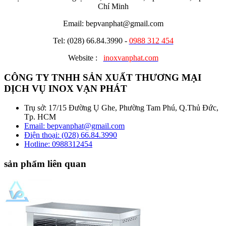
Chí Minh
Email: bepvanphat@gmail.com
Tel: (028) 66.84.3990 -
0988 312 454
Website :
inoxvanphat.com
CÔNG TY TNHH SẢN XUẤT THƯƠNG MẠI
DỊCH VỤ INOX VẠN PHÁT
Trụ sở: 17/15 Đường Ụ Ghe, Phường Tam Phú, Q.Thủ Đức,
Tp. HCM
Email: bepvanphat@gmail.com
Điện thoại: (028) 66.84.3990
Hotline:
0988312454
sản phẩm liên quan