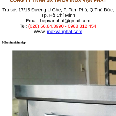
CÔNG TY TNHH SX TM DV INOX VẠN PHÁT
Trụ sở: 17/15 Đường Ụ Ghe, P. Tam Phú, Q.Thủ Đức,
Tp. Hồ Chí Minh
Email: bepvanphat@gmail.com
Tel:
(
028) 66.84.3990 - 0988 312 454
Www.
inoxvanphat.com
Mẫu sản phẩm đẹp