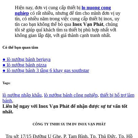
Hiện nay, đơn vị cung cấp thiết bị
lo nuong cong
nghiep
có rất nhiều, nhưng để tìm cho mình đơn vị uy
tín, có nhiều năm trong việc cung cấp thiết bị inox, uy
tín cao bạn không thể bỏ qua
Inox Vạn Phát
, chúng
tôi sẽ giúp quí khách tìm ra thiết bị phù hợp nhất với
không gian lắp đặt, với giá thành cạnh tranh nhất.
Có thể bạn quan tâm
● lò nướng bánh berjaya
● lò nướng bánh pizza
● lò nướng bánh 3 tầng 6 khay gas southstar
Tags:
lò nướng nhập khẩu
,
lò nướng bánh công nghiệp
,
thiết bị hổ trợ làm
bánh
,
Liên hệ ngay với Inox Vạn Phát để nhận được sự tư vấn tốt
nhất.
CÔNG TY TNHH SX TM DV INOX VẠN PHÁT
Trụ sở: 17/15 Đường Ụ Ghe, P. Tam Bình, Tp. Thủ Đức, Tp. Hồ