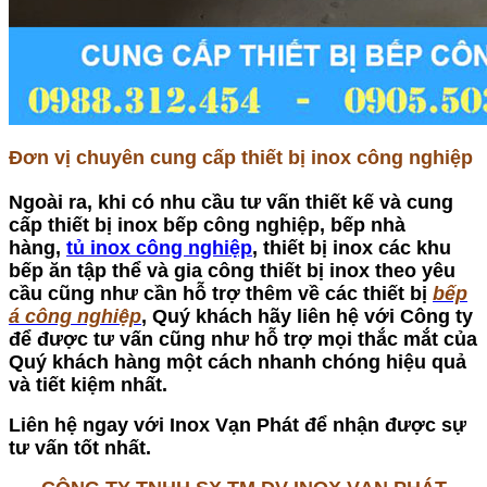
Đơn vị chuyên cung cấp thiết bị inox công nghiệp
Ngoài ra, khi có nhu cầu tư vấn thiết kế và cung
cấp thiết bị inox bếp công nghiệp, bếp nhà
hàng,
tủ inox công nghiệp
,
thiết bị inox các khu
bếp ăn tập thể và gia công thiết bị inox theo yêu
cầu cũng như cần hỗ trợ thêm về các thiết bị
bếp
á công nghiệp
, Quý khách hãy liên hệ với Công ty
để được tư vấn cũng như hỗ trợ mọi thắc mắt của
Quý khách hàng một cách nhanh chóng hiệu quả
và tiết kiệm nhất.
Liên hệ ngay với Inox Vạn Phát để nhận được sự
tư vấn tốt nhất.