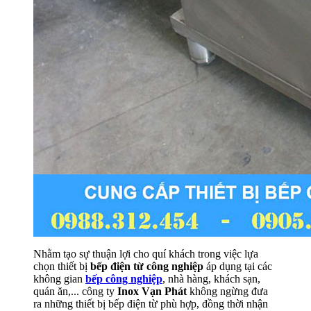
Nhằm tạo sự thuận lợi cho quí khách trong việc lựa
chọn thiết bị
bếp điện từ công nghiệp
áp dụng tại các
không gian
bếp công nghiệp
, nhà hàng, khách sạn,
quán ăn,... công ty
Inox Vạn Phát
không ngừng đưa
ra những thiết bị bếp điện từ phù hợp, đồng thời nhận