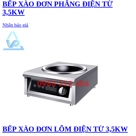
BẾP XÀO ĐƠN PHẲNG ĐIỆN TỪ
3,5KW
Nhận báo giá
BẾP XÀO ĐƠN LÕM ĐIỆN TỪ 3,5KW