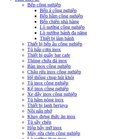
Bếp công nghiệp
Bếp á công nghiệp
Bếp hầm công nghiệp
Bếp chiên nhà hàng
Lò nướng công nghiệp
Lò nướng bánh đa năng
Thiết bị làm bánh
Thiết bị bếp âu công nghiệp
Tủ hấp cơm inox
Thiết bị quầy bar cafe
Thùng chứa đá inox
Bàn inox công nghiệp
Chậu rửa inox công nghiệp
Hệ thống chụp hút khói
Tủ inox công nghiệp
Kệ inox công nghiệp
Xe đẩy inox công nghiệp
Tủ hâm nóng inox
Thiết bị lạnh berjaya
Nồi nấu phở
Khay đựng thức ăn inox
Tủ sấy chén
Hộp bẫy mỡ inox
Máy rửa chén công nghiệp
Lò nướng than inox