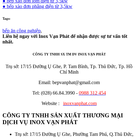
● bếp xào đơn lõm điện từ 3,5kw
● bếp xào đơn phẳng điện từ 3,5kw
Tags:
bếp ăn công nghiệp
,
Liên hệ ngay với Inox Vạn Phát để nhận được sự tư vấn tốt
nhất.
CÔNG TY TNHH SX TM DV INOX VẠN PHÁT
Trụ sở: 17/15 Đường Ụ Ghe, P. Tam Bình, Tp. Thủ Đức, Tp. Hồ
Chí Minh
Email: bepvanphat@gmail.com
Tel: (028) 66.84.3990 -
0988 312 454
Website :
inoxvanphat.com
CÔNG TY TNHH SẢN XUẤT THƯƠNG MẠI
DỊCH VỤ INOX VẠN PHÁT
Trụ sở: 17/15 Đường Ụ Ghe, Phường Tam Phú, Q.Thủ Đức,