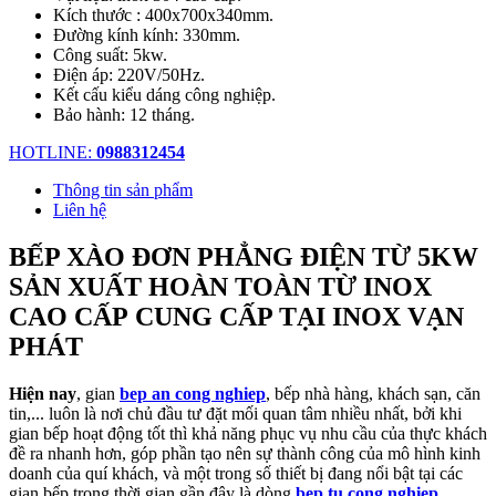
Kích thước : 400x700x340mm.
Đường kính kính: 330mm.
Công suất: 5kw.
Điện áp: 220V/50Hz.
Kết cấu kiểu dáng công nghiệp.
Bảo hành: 12 tháng.
HOTLINE:
0988312454
Thông tin sản phẩm
Liên hệ
BẾP XÀO ĐƠN PHẲNG ĐIỆN TỪ 5KW
SẢN XUẤT HOÀN TOÀN TỪ INOX
CAO CẤP CUNG CẤP TẠI INOX VẠN
PHÁT
Hiện nay
, gian
bep an cong nghiep
, bếp nhà hàng, khách sạn, căn
tin,... luôn là nơi chủ đầu tư đặt mối quan tâm nhiều nhất, bởi khi
gian bếp hoạt động tốt thì khả năng phục vụ nhu cầu của thực khách
đề ra nhanh hơn, góp phần tạo nên sự thành công của mô hình kinh
doanh của quí khách, và một trong số thiết bị đang nổi bật tại các
gian bếp trong thời gian gần đây là dòng
bep tu cong nghiep
.