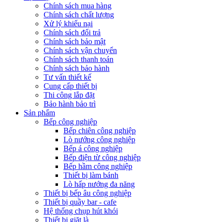
Chính sách mua hàng
Chính sách chất lượng
Xử lý khiếu nại
Chính sách đổi trả
Chính sách bảo mật
Chính sách vận chuyển
Chính sách thanh toán
Chính sách bảo hành
Tư vấn thiết kế
Cung cấp thiết bị
Thi công lắp đặt
Bảo hành bảo trì
Sản phẩm
Bếp công nghiệp
Bếp chiên công nghiệp
Lò nướng công nghiệp
Bếp á công nghiệp
Bếp điện từ công nghiệp
Bếp hầm công nghiệp
Thiết bị làm bánh
Lò hấp nướng đa năng
Thiết bị bếp âu công nghiệp
Thiết bị quầy bar - cafe
Hệ thống chụp hút khói
Thiết bị giặt là