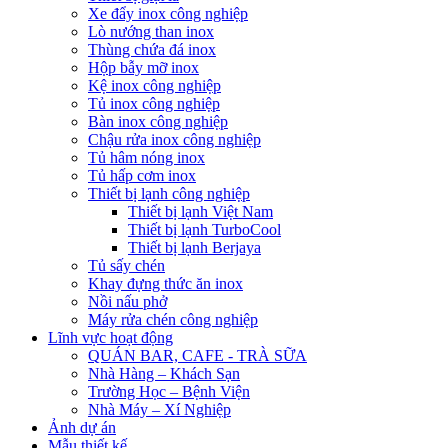
Xe đẩy inox công nghiệp
Lò nướng than inox
Thùng chứa đá inox
Hộp bẫy mỡ inox
Kệ inox công nghiệp
Tủ inox công nghiệp
Bàn inox công nghiệp
Chậu rửa inox công nghiệp
Tủ hâm nóng inox
Tủ hấp cơm inox
Thiết bị lạnh công nghiệp
Thiết bị lạnh Việt Nam
Thiết bị lạnh TurboCool
Thiết bị lạnh Berjaya
Tủ sấy chén
Khay đựng thức ăn inox
Nồi nấu phở
Máy rửa chén công nghiệp
Lĩnh vực hoạt động
QUÁN BAR, CAFE - TRÀ SỮA
Nhà Hàng – Khách Sạn
Trường Học – Bệnh Viện
Nhà Máy – Xí Nghiệp
Ảnh dự án
Mẫu thiết kế