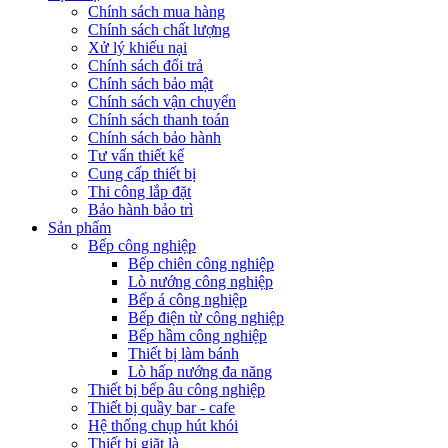
Chính sách mua hàng
Chính sách chất lượng
Xử lý khiếu nại
Chính sách đổi trả
Chính sách bảo mật
Chính sách vận chuyển
Chính sách thanh toán
Chính sách bảo hành
Tư vấn thiết kế
Cung cấp thiết bị
Thi công lắp đặt
Bảo hành bảo trì
Sản phẩm
Bếp công nghiệp
Bếp chiên công nghiệp
Lò nướng công nghiệp
Bếp á công nghiệp
Bếp điện từ công nghiệp
Bếp hầm công nghiệp
Thiết bị làm bánh
Lò hấp nướng đa năng
Thiết bị bếp âu công nghiệp
Thiết bị quầy bar - cafe
Hệ thống chụp hút khói
Thiết bị giặt là