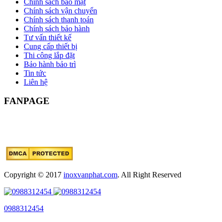
Chính sách bảo mật
Chính sách vận chuyển
Chính sách thanh toán
Chính sách bảo hành
Tư vấn thiết kế
Cung cấp thiết bị
Thi công lắp đặt
Bảo hành bảo trì
Tin tức
Liên hệ
FANPAGE
Copyright © 2017
inoxvanphat.com
. All Right Reserved
0988312454