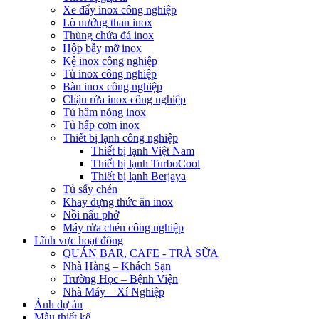
Xe đẩy inox công nghiệp
Lò nướng than inox
Thùng chứa đá inox
Hộp bẫy mỡ inox
Kệ inox công nghiệp
Tủ inox công nghiệp
Bàn inox công nghiệp
Chậu rửa inox công nghiệp
Tủ hâm nóng inox
Tủ hấp cơm inox
Thiết bị lạnh công nghiệp
Thiết bị lạnh Việt Nam
Thiết bị lạnh TurboCool
Thiết bị lạnh Berjaya
Tủ sấy chén
Khay đựng thức ăn inox
Nồi nấu phở
Máy rửa chén công nghiệp
Lĩnh vực hoạt động
QUÁN BAR, CAFE - TRÀ SỮA
Nhà Hàng – Khách Sạn
Trường Học – Bệnh Viện
Nhà Máy – Xí Nghiệp
Ảnh dự án
Mẫu thiết kế