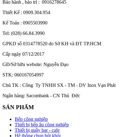
Bảo hành , bảo trì : 0916278645
Thiết Kế : 0909.304.954
Kế Toán : 0905503990
Tel: (028) 66.84.3990
GPKD số 0314778520 do Sở KH và ĐT TP.HCM
Cấp ngày 07/12/2017
GĐ/Sở hữu website: Nguyễn Đạo
STK: 060167054997
Chủ TK : Công Ty TNHH SX - TM - DV Inox Vạn Phát
Ngân hàng: Sacombank - CN Thủ Đức
SẢN PHẨM
Bếp công nghiệp
Thiết bị bếp âu công nghiệp
Thiết bị quầy bar - cafe
Hệ thống chụp hút khói