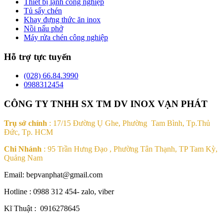
Thiết bị lạnh công nghiệp
Tủ sấy chén
Khay đựng thức ăn inox
Nồi nấu phở
Máy rửa chén công nghiệp
Hỗ trợ tực tuyến
(028) 66.84.3990
0988312454
CÔNG TY TNHH SX TM DV INOX VẠN PHÁT
Trụ sở chính
: 17/15 Đường Ụ Ghe, Phường Tam Bình, Tp.Thủ
Đức, Tp. HCM
Chi Nhánh
: 95 Trần Hưng Đạo , Phường Tân Thạnh, TP Tam Kỳ,
Quảng Nam
Email: bepvanphat@gmail.com
Hotline : 0988 312 454- zalo, viber
Kĩ Thuật : 0916278645