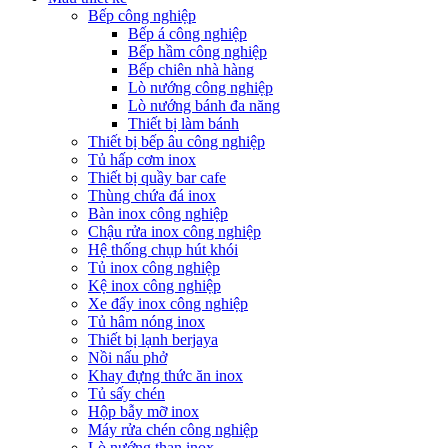
Bếp công nghiệp
Bếp á công nghiệp
Bếp hầm công nghiệp
Bếp chiên nhà hàng
Lò nướng công nghiệp
Lò nướng bánh đa năng
Thiết bị làm bánh
Thiết bị bếp âu công nghiệp
Tủ hấp cơm inox
Thiết bị quầy bar cafe
Thùng chứa đá inox
Bàn inox công nghiệp
Chậu rửa inox công nghiệp
Hệ thống chụp hút khói
Tủ inox công nghiệp
Kệ inox công nghiệp
Xe đẩy inox công nghiệp
Tủ hâm nóng inox
Thiết bị lạnh berjaya
Nồi nấu phở
Khay đựng thức ăn inox
Tủ sấy chén
Hộp bẫy mỡ inox
Máy rửa chén công nghiệp
Lò nướng than inox