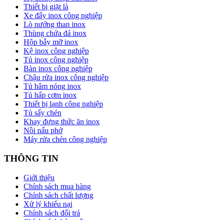
Thiết bị giặt là
Xe đẩy inox công nghiệp
Lò nướng than inox
Thùng chứa đá inox
Hộp bẫy mỡ inox
Kệ inox công nghiệp
Tủ inox công nghiệp
Bàn inox công nghiệp
Chậu rửa inox công nghiệp
Tủ hâm nóng inox
Tủ hấp cơm inox
Thiết bị lạnh công nghiệp
Tủ sấy chén
Khay đựng thức ăn inox
Nồi nấu phở
Máy rửa chén công nghiệp
THÔNG TIN
Giới thiệu
Chính sách mua hàng
Chính sách chất lượng
Xử lý khiếu nại
Chính sách đổi trả