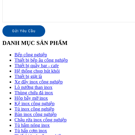
DANH MỤC SẢN PHẨM
Bếp công nghiệp
Thiết bị bếp âu công nghiệp
Thiết bị quầy bar - cafe
Hệ thống chụp hút khói
Thiết bị giặt là
Xe đẩy inox công nghiệp
Lò nướng than inox
Thùng chứa đá inox
Hộp bẫy mỡ inox
Kệ inox công nghiệp
Tủ inox công nghiệp
Bàn inox công nghiệp
Chậu rửa inox công nghiệp
Tủ hâm nóng inox
Tủ hấp cơm inox