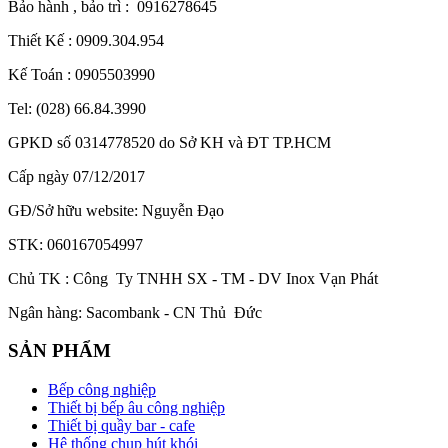
Bảo hành , bảo trì : 0916278645
Thiết Kế : 0909.304.954
Kế Toán : 0905503990
Tel: (028) 66.84.3990
GPKD số 0314778520 do Sở KH và ĐT TP.HCM
Cấp ngày 07/12/2017
GĐ/Sở hữu website: Nguyễn Đạo
STK: 060167054997
Chủ TK : Công Ty TNHH SX - TM - DV Inox Vạn Phát
Ngân hàng: Sacombank - CN Thủ Đức
SẢN PHẨM
Bếp công nghiệp
Thiết bị bếp âu công nghiệp
Thiết bị quầy bar - cafe
Hệ thống chụp hút khói