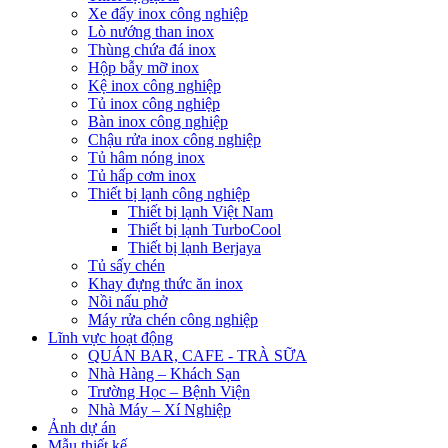
Xe đẩy inox công nghiệp
Lò nướng than inox
Thùng chứa đá inox
Hộp bẫy mỡ inox
Kệ inox công nghiệp
Tủ inox công nghiệp
Bàn inox công nghiệp
Chậu rửa inox công nghiệp
Tủ hâm nóng inox
Tủ hấp cơm inox
Thiết bị lạnh công nghiệp
Thiết bị lạnh Việt Nam
Thiết bị lạnh TurboCool
Thiết bị lạnh Berjaya
Tủ sấy chén
Khay đựng thức ăn inox
Nồi nấu phở
Máy rửa chén công nghiệp
Lĩnh vực hoạt động
QUÁN BAR, CAFE - TRÀ SỮA
Nhà Hàng – Khách Sạn
Trường Học – Bệnh Viện
Nhà Máy – Xí Nghiệp
Ảnh dự án
Mẫu thiết kế