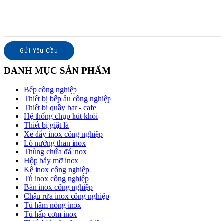
DANH MỤC SẢN PHẨM
Bếp công nghiệp
Thiết bị bếp âu công nghiệp
Thiết bị quầy bar - cafe
Hệ thống chụp hút khói
Thiết bị giặt là
Xe đẩy inox công nghiệp
Lò nướng than inox
Thùng chứa đá inox
Hộp bẫy mỡ inox
Kệ inox công nghiệp
Tủ inox công nghiệp
Bàn inox công nghiệp
Chậu rửa inox công nghiệp
Tủ hâm nóng inox
Tủ hấp cơm inox