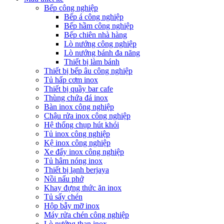
Bếp công nghiệp
Bếp á công nghiệp
Bếp hầm công nghiệp
Bếp chiên nhà hàng
Lò nướng công nghiệp
Lò nướng bánh đa năng
Thiết bị làm bánh
Thiết bị bếp âu công nghiệp
Tủ hấp cơm inox
Thiết bị quầy bar cafe
Thùng chứa đá inox
Bàn inox công nghiệp
Chậu rửa inox công nghiệp
Hệ thống chụp hút khói
Tủ inox công nghiệp
Kệ inox công nghiệp
Xe đẩy inox công nghiệp
Tủ hâm nóng inox
Thiết bị lạnh berjaya
Nồi nấu phở
Khay đựng thức ăn inox
Tủ sấy chén
Hộp bẫy mỡ inox
Máy rửa chén công nghiệp
Lò nướng than inox