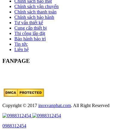
Chính sách bảo mật
Chính sách vận chuyển
Chính sách thanh toán
Chính sách bảo hành
Tư vấn thiết kế
Cung cấp thiết bị
Thi công lắp đặt
Bảo hành bảo trì
Tin tức
Liên hệ
FANPAGE
Copyright © 2017
inoxvanphat.com
. All Right Reserved
0988312454