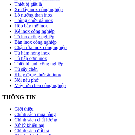
Thiết bị giặt là
Xe đẩy inox công nghiệp
Lò nướng than inox
Thùng chứa đá inox
Hộp bẫy mỡ inox
Kệ inox công nghiệp
Tủ inox công nghiệp
Bàn inox công nghiệp
Chậu rửa inox công nghiệp
Tủ hâm nóng inox
Tủ hấp cơm inox
Thiết bị lạnh công nghiệp
Tủ sấy chén
Khay đựng thức ăn inox
Nồi nấu phở
Máy rửa chén công nghiệp
THÔNG TIN
Giới thiệu
Chính sách mua hàng
Chính sách chất lượng
Xử lý khiếu nại
Chính sách đổi trả