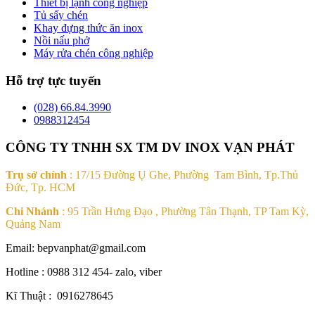
Thiết bị lạnh công nghiệp
Tủ sấy chén
Khay đựng thức ăn inox
Nồi nấu phở
Máy rửa chén công nghiệp
Hỗ trợ tực tuyến
(028) 66.84.3990
0988312454
CÔNG TY TNHH SX TM DV INOX VẠN PHÁT
Trụ sở chính
: 17/15 Đường Ụ Ghe, Phường Tam Bình, Tp.Thủ
Đức, Tp. HCM
Chi Nhánh
: 95 Trần Hưng Đạo , Phường Tân Thạnh, TP Tam Kỳ,
Quảng Nam
Email: bepvanphat@gmail.com
Hotline : 0988 312 454- zalo, viber
Kĩ Thuật : 0916278645