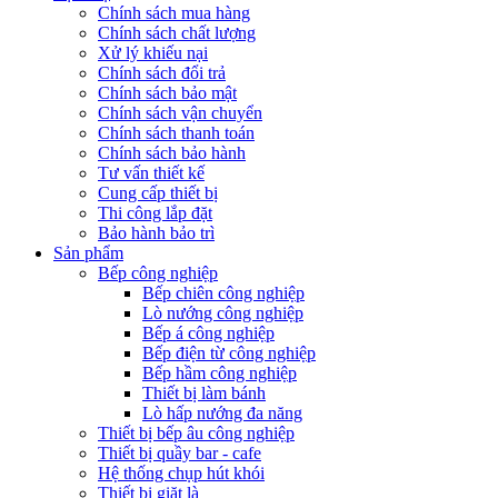
Chính sách mua hàng
Chính sách chất lượng
Xử lý khiếu nại
Chính sách đổi trả
Chính sách bảo mật
Chính sách vận chuyển
Chính sách thanh toán
Chính sách bảo hành
Tư vấn thiết kế
Cung cấp thiết bị
Thi công lắp đặt
Bảo hành bảo trì
Sản phẩm
Bếp công nghiệp
Bếp chiên công nghiệp
Lò nướng công nghiệp
Bếp á công nghiệp
Bếp điện từ công nghiệp
Bếp hầm công nghiệp
Thiết bị làm bánh
Lò hấp nướng đa năng
Thiết bị bếp âu công nghiệp
Thiết bị quầy bar - cafe
Hệ thống chụp hút khói
Thiết bị giặt là