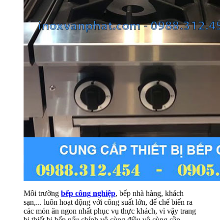
Môi trường
bếp công nghiệp
, bếp nhà hàng, khách
sạn,... luôn hoạt động với công suất lớn, để chế biến ra
các món ăn ngon nhất phục vụ thực khách, vì vậy trang
bị thiết bị bếp nấu chính vô cùng điều vô cùng cần