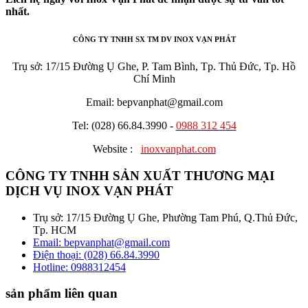
nhất.
CÔNG TY TNHH SX TM DV INOX VẠN PHÁT
Trụ sở: 17/15 Đường Ụ Ghe, P. Tam Bình, Tp. Thủ Đức, Tp. Hồ
Chí Minh
Email: bepvanphat@gmail.com
Tel: (028) 66.84.3990 -
0988 312 454
Website :
inoxvanphat.com
CÔNG TY TNHH SẢN XUẤT THƯƠNG MẠI
DỊCH VỤ INOX VẠN PHÁT
Trụ sở: 17/15 Đường Ụ Ghe, Phường Tam Phú, Q.Thủ Đức,
Tp. HCM
Email: bepvanphat@gmail.com
Điện thoại: (028) 66.84.3990
Hotline:
0988312454
sản phẩm liên quan