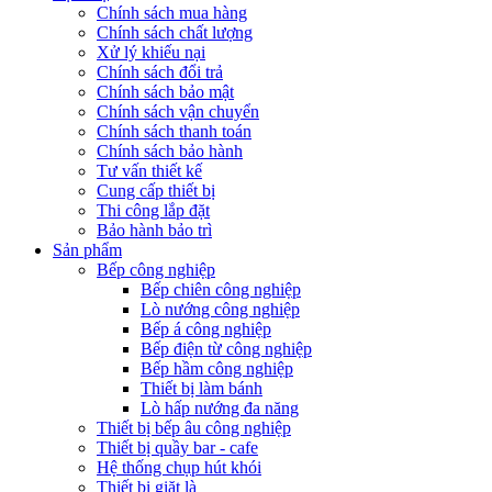
Chính sách mua hàng
Chính sách chất lượng
Xử lý khiếu nại
Chính sách đổi trả
Chính sách bảo mật
Chính sách vận chuyển
Chính sách thanh toán
Chính sách bảo hành
Tư vấn thiết kế
Cung cấp thiết bị
Thi công lắp đặt
Bảo hành bảo trì
Sản phẩm
Bếp công nghiệp
Bếp chiên công nghiệp
Lò nướng công nghiệp
Bếp á công nghiệp
Bếp điện từ công nghiệp
Bếp hầm công nghiệp
Thiết bị làm bánh
Lò hấp nướng đa năng
Thiết bị bếp âu công nghiệp
Thiết bị quầy bar - cafe
Hệ thống chụp hút khói
Thiết bị giặt là