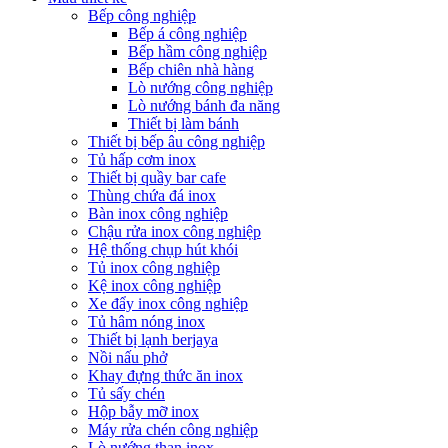
Bếp công nghiệp
Bếp á công nghiệp
Bếp hầm công nghiệp
Bếp chiên nhà hàng
Lò nướng công nghiệp
Lò nướng bánh đa năng
Thiết bị làm bánh
Thiết bị bếp âu công nghiệp
Tủ hấp cơm inox
Thiết bị quầy bar cafe
Thùng chứa đá inox
Bàn inox công nghiệp
Chậu rửa inox công nghiệp
Hệ thống chụp hút khói
Tủ inox công nghiệp
Kệ inox công nghiệp
Xe đẩy inox công nghiệp
Tủ hâm nóng inox
Thiết bị lạnh berjaya
Nồi nấu phở
Khay đựng thức ăn inox
Tủ sấy chén
Hộp bẫy mỡ inox
Máy rửa chén công nghiệp
Lò nướng than inox