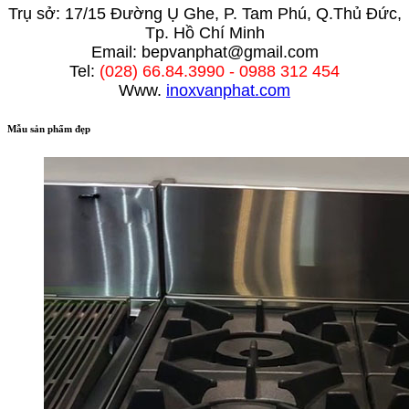
Trụ sở: 17/15 Đường Ụ Ghe, P. Tam Phú, Q.Thủ Đức,
Tp. Hồ Chí Minh
Email: bepvanphat@gmail.com
Tel:
(028) 66.84.3990 - 0988 312 454
Www.
inoxvanphat.com
Mẫu sản phẩm đẹp