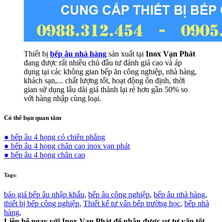
Thiết bị
bếp âu nhà hàng
sản xuất tại
Inox Vạn Phát
đang được rất nhiều chủ đầu tư đánh giá cao và áp
dụng tại các không gian bếp ăn công nghiệp, nhà hàng,
khách sạn,... chất lượng tốt, hoạt động ổn định, thời
gian sử dụng lâu dài giá thành lại rẻ hơn gần 50% so
với hàng nhập cùng loại.
Có thể bạn quan tâm
● bếp âu 4 họng có chiên phẳng
● bếp âu 4 họng chân cao inox vạn phát
● bếp âu 4 họng chân cao
Tags:
báo giá bếp âu nhập khẩu
,
bếp âu công nghiệp
,
bếp âu nhà hàng
,
thiết bị bếp công nghiệp
,
Thiết kế tư vấn bếp trường học
,
bếp nhà
hàng
,
Liên hệ ngay với Inox Vạn Phát để nhận được sự tư vấn tốt