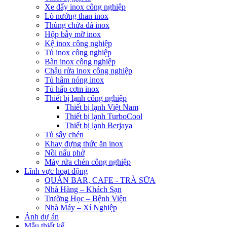
Xe đẩy inox công nghiệp
Lò nướng than inox
Thùng chứa đá inox
Hộp bẫy mỡ inox
Kệ inox công nghiệp
Tủ inox công nghiệp
Bàn inox công nghiệp
Chậu rửa inox công nghiệp
Tủ hâm nóng inox
Tủ hấp cơm inox
Thiết bị lạnh công nghiệp
Thiết bị lạnh Việt Nam
Thiết bị lạnh TurboCool
Thiết bị lạnh Berjaya
Tủ sấy chén
Khay đựng thức ăn inox
Nồi nấu phở
Máy rửa chén công nghiệp
Lĩnh vực hoạt động
QUÁN BAR, CAFE - TRÀ SỮA
Nhà Hàng – Khách Sạn
Trường Học – Bệnh Viện
Nhà Máy – Xí Nghiệp
Ảnh dự án
Mẫu thiết kế