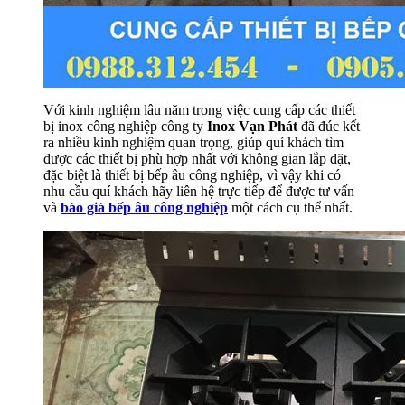
Với kinh nghiệm lâu năm trong việc cung cấp các thiết
bị inox công nghiệp công ty
Inox Vạn Phát
đã đúc kết
ra nhiều kinh nghiệm quan trọng, giúp quí khách tìm
được các thiết bị phù hợp nhất với không gian lắp đặt,
đặc biệt là thiết bị bếp âu công nghiệp, vì vậy khi có
nhu cầu quí khách hãy liên hệ trực tiếp để được tư vấn
và
báo giá bếp âu công nghiệp
một cách cụ thể nhất.