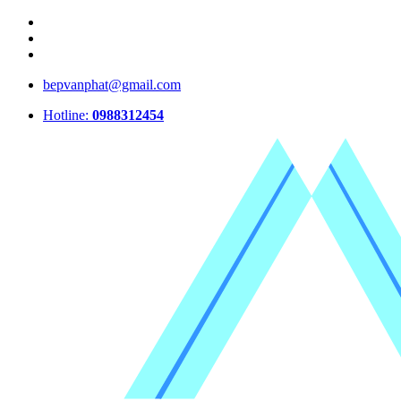
bepvanphat@gmail.com
Hotline:
0988312454