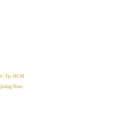
ức, Tp. HCM
 Quảng Nam