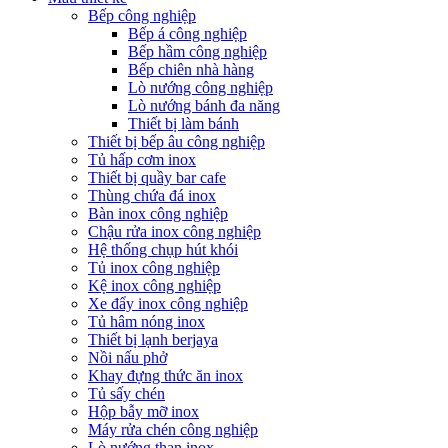
Bếp công nghiệp
Bếp á công nghiệp
Bếp hầm công nghiệp
Bếp chiên nhà hàng
Lò nướng công nghiệp
Lò nướng bánh đa năng
Thiết bị làm bánh
Thiết bị bếp âu công nghiệp
Tủ hấp cơm inox
Thiết bị quầy bar cafe
Thùng chứa đá inox
Bàn inox công nghiệp
Chậu rửa inox công nghiệp
Hệ thống chụp hút khói
Tủ inox công nghiệp
Kệ inox công nghiệp
Xe đẩy inox công nghiệp
Tủ hâm nóng inox
Thiết bị lạnh berjaya
Nồi nấu phở
Khay đựng thức ăn inox
Tủ sấy chén
Hộp bẫy mỡ inox
Máy rửa chén công nghiệp
Lò nướng than inox