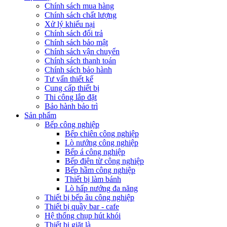
Chính sách mua hàng
Chính sách chất lượng
Xử lý khiếu nại
Chính sách đổi trả
Chính sách bảo mật
Chính sách vận chuyển
Chính sách thanh toán
Chính sách bảo hành
Tư vấn thiết kế
Cung cấp thiết bị
Thi công lắp đặt
Bảo hành bảo trì
Sản phẩm
Bếp công nghiệp
Bếp chiên công nghiệp
Lò nướng công nghiệp
Bếp á công nghiệp
Bếp điện từ công nghiệp
Bếp hầm công nghiệp
Thiết bị làm bánh
Lò hấp nướng đa năng
Thiết bị bếp âu công nghiệp
Thiết bị quầy bar - cafe
Hệ thống chụp hút khói
Thiết bị giặt là