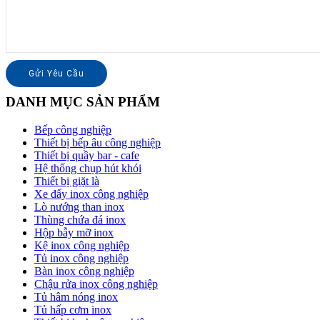
DANH MỤC SẢN PHẨM
Bếp công nghiệp
Thiết bị bếp âu công nghiệp
Thiết bị quầy bar - cafe
Hệ thống chụp hút khói
Thiết bị giặt là
Xe đẩy inox công nghiệp
Lò nướng than inox
Thùng chứa đá inox
Hộp bẫy mỡ inox
Kệ inox công nghiệp
Tủ inox công nghiệp
Bàn inox công nghiệp
Chậu rửa inox công nghiệp
Tủ hâm nóng inox
Tủ hấp cơm inox