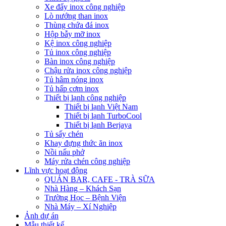
Xe đẩy inox công nghiệp
Lò nướng than inox
Thùng chứa đá inox
Hộp bẫy mỡ inox
Kệ inox công nghiệp
Tủ inox công nghiệp
Bàn inox công nghiệp
Chậu rửa inox công nghiệp
Tủ hâm nóng inox
Tủ hấp cơm inox
Thiết bị lạnh công nghiệp
Thiết bị lạnh Việt Nam
Thiết bị lạnh TurboCool
Thiết bị lạnh Berjaya
Tủ sấy chén
Khay đựng thức ăn inox
Nồi nấu phở
Máy rửa chén công nghiệp
Lĩnh vực hoạt động
QUÁN BAR, CAFE - TRÀ SỮA
Nhà Hàng – Khách Sạn
Trường Học – Bệnh Viện
Nhà Máy – Xí Nghiệp
Ảnh dự án
Mẫu thiết kế