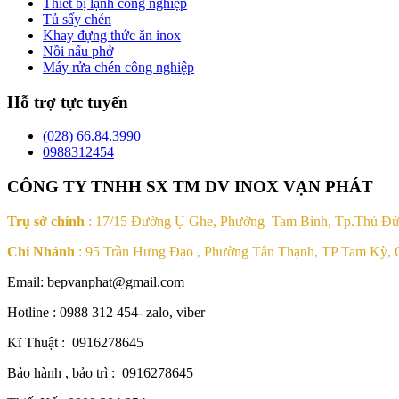
Thiết bị lạnh công nghiệp
Tủ sấy chén
Khay đựng thức ăn inox
Nồi nấu phở
Máy rửa chén công nghiệp
Hỗ trợ tực tuyến
(028) 66.84.3990
0988312454
CÔNG TY TNHH SX TM DV INOX VẠN PHÁT
Trụ sở chính
: 17/15 Đường Ụ Ghe, Phường Tam Bình, Tp.Thủ Đ
Chi Nhánh
: 95 Trần Hưng Đạo , Phường Tân Thạnh, TP Tam Kỳ,
Email: bepvanphat@gmail.com
Hotline : 0988 312 454- zalo, viber
Kĩ Thuật : 0916278645
Bảo hành , bảo trì : 0916278645