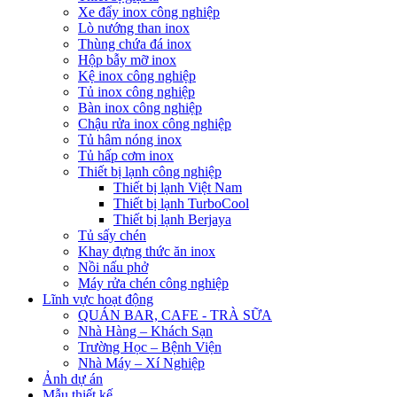
Xe đẩy inox công nghiệp
Lò nướng than inox
Thùng chứa đá inox
Hộp bẫy mỡ inox
Kệ inox công nghiệp
Tủ inox công nghiệp
Bàn inox công nghiệp
Chậu rửa inox công nghiệp
Tủ hâm nóng inox
Tủ hấp cơm inox
Thiết bị lạnh công nghiệp
Thiết bị lạnh Việt Nam
Thiết bị lạnh TurboCool
Thiết bị lạnh Berjaya
Tủ sấy chén
Khay đựng thức ăn inox
Nồi nấu phở
Máy rửa chén công nghiệp
Lĩnh vực hoạt động
QUÁN BAR, CAFE - TRÀ SỮA
Nhà Hàng – Khách Sạn
Trường Học – Bệnh Viện
Nhà Máy – Xí Nghiệp
Ảnh dự án
Mẫu thiết kế