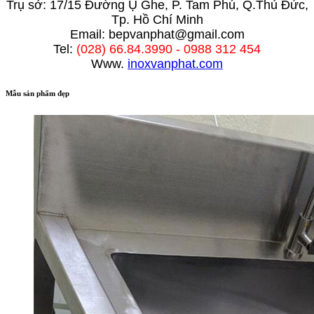
Trụ sở: 17/15 Đường Ụ Ghe, P. Tam Phú, Q.Thủ Đức,
Tp. Hồ Chí Minh
Email: bepvanphat@gmail.com
Tel:
(028) 66.84.3990 - 0988 312 454
Www.
inoxvanphat.com
Mẫu sản phẩm đẹp