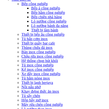
Bếp công nghiệp
Bếp á công nghiệp
Bếp hầm công nghiệp
Bếp chiên nhà hàng
Lò nướng công nghiệp
Lò nướng bánh đa năng
Thiết bị làm bánh
Thiết bị bếp âu công nghiệp
Tủ hấp cơm inox
Thiết bị quầy bar cafe
Thùng chứa đá inox
Bàn inox công nghiệp
Chậu rửa inox công nghiệp
Hệ thống chụp hút khói
Tủ inox công nghiệp
Kệ inox công nghiệp
Xe đẩy inox công nghiệp
Tủ hâm nóng inox
Thiết bị lạnh berjaya
Nồi nấu phở
Khay đựng thức ăn inox
Tủ sấy chén
Hộp bẫy mỡ inox
Máy rửa chén công nghiệp
Lò nướng than inox