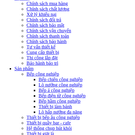
Chính sách mua hàng
Chính sách chất lượng
Xử lý khiếu nại
Chính sách đổi trả
Chính sách bảo mật
Chính sách vận chuyển
Chính sách thanh toán
Chính sách bảo hành
Tư vấn thiết kế
Cung cấp thiết bị
Thi công lắp đặt
Bảo hành bảo trì
Sản phẩm
Bếp công nghiệp
Bếp chiên công nghiệp
Lò nướng công nghiệp
Bếp á công nghiệp
Bếp điện từ công nghiệp
Bếp hầm công nghiệp
Thiết bị làm bánh
Lò hấp nướng đa năng
Thiết bị bếp âu công nghiệp
Thiết bị quầy bar - cafe
Hệ thống chụp hút khói
Thiết bị giặt là