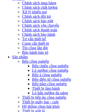
Chính sách mua hàng
Chính sách chất lượng
Xử lý khiếu nại
Chính sách đổi trả
Chính sách bảo mật
Chính sách vận chuyển
Chính sách thanh toán
Chính sách bảo hành
Tư vấn thiết kế
Cung cấp thiết bị
Thi công lắp đặt
Bảo hành bảo trì
Sản phẩm
Bếp công nghiệp
Bếp chiên công nghiệp
Lò nướng công nghiệp
Bếp á công nghiệp
Bếp điện từ công nghiệp
Bếp hầm công nghiệp
Thiết bị làm bánh
Lò hấp nướng đa năng
Thiết bị bếp âu công nghiệp
Thiết bị quầy bar - cafe
Hệ thống chụp hút khói
Thiết bị giặt là