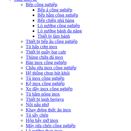
Bếp công nghiệp
Bếp á công nghiệp
Bếp hầm công nghiệp
Bếp chiên nhà hàng
Lò nướng công nghiệp
Lò nướng bánh đa năng
Thiết bị làm bánh
Thiết bị bếp âu công nghiệp
Tủ hấp cơm inox
Thiết bị quầy bar cafe
Thùng chứa đá inox
Bàn inox công nghiệp
Chậu rửa inox công nghiệp
Hệ thống chụp hút khói
Tủ inox công nghiệp
Kệ inox công nghiệp
Xe đẩy inox công nghiệp
Tủ hâm nóng inox
Thiết bị lạnh berjaya
Nồi nấu phở
Khay đựng thức ăn inox
Tủ sấy chén
Hộp bẫy mỡ inox
Máy rửa chén công nghiệp
Lò nướng than inox