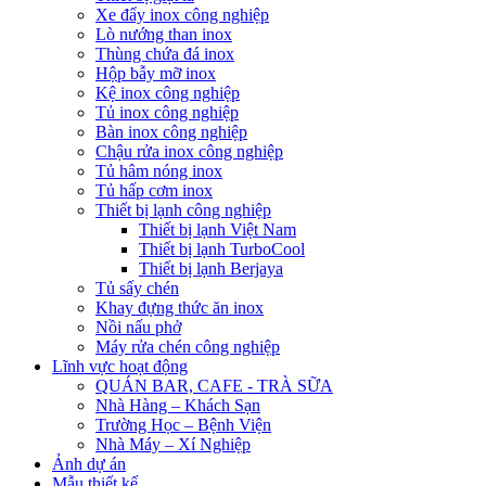
Xe đẩy inox công nghiệp
Lò nướng than inox
Thùng chứa đá inox
Hộp bẫy mỡ inox
Kệ inox công nghiệp
Tủ inox công nghiệp
Bàn inox công nghiệp
Chậu rửa inox công nghiệp
Tủ hâm nóng inox
Tủ hấp cơm inox
Thiết bị lạnh công nghiệp
Thiết bị lạnh Việt Nam
Thiết bị lạnh TurboCool
Thiết bị lạnh Berjaya
Tủ sấy chén
Khay đựng thức ăn inox
Nồi nấu phở
Máy rửa chén công nghiệp
Lĩnh vực hoạt động
QUÁN BAR, CAFE - TRÀ SỮA
Nhà Hàng – Khách Sạn
Trường Học – Bệnh Viện
Nhà Máy – Xí Nghiệp
Ảnh dự án
Mẫu thiết kế