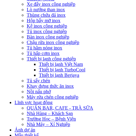
Xe đẩy inox công nghiệp
Lò nướng than inox
Thùng chứa đá inox
Hộp bẫy mỡ inox
Kệ inox công nghiệp
Tủ inox công nghiệp
Bàn inox công nghiệp
Chậu rửa inox công nghiệp
Tủ hâm nóng inox
Tủ hấp cơm inox
Thiết bị lạnh công nghiệp
Thiết bị lạnh Việt Nam
Thiết bị lạnh TurboCool
Thiết bị lạnh Berjaya
Tủ sấy chén
Khay đựng thức ăn inox
Nồi nấu phở
Máy rửa chén công nghiệp
Lĩnh vực hoạt động
QUÁN BAR, CAFE - TRÀ SỮA
Nhà Hàng – Khách Sạn
Trường Học – Bệnh Viện
Nhà Máy – Xí Nghiệp
Ảnh dự án
Mẫu thiết kế