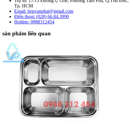
Trụ sở: 17/15 Đường Ụ Ghe, Phường Tam Phú, Q.Thủ Đức,
Tp. HCM
Email: bepvanphat@gmail.com
Điện thoại: (028) 66.84.3990
Hotline:
0988312454
sản phẩm liên quan