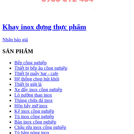
Khay inox đựng thực phẩm
Nhận báo giá
SẢN PHẨM
Bếp công nghiệp
Thiết bị bếp âu công nghiệp
Thiết bị quầy bar - cafe
Hệ thống chụp hút khói
Thiết bị giặt là
Xe đẩy inox công nghiệp
Lò nướng than inox
Thùng chứa đá inox
Hộp bẫy mỡ inox
Kệ inox công nghiệp
Tủ inox công nghiệp
Bàn inox công nghiệp
Chậu rửa inox công nghiệp
Tủ hâm nóng inox