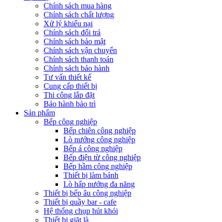
Chính sách mua hàng
Chính sách chất lượng
Xử lý khiếu nại
Chính sách đổi trả
Chính sách bảo mật
Chính sách vận chuyển
Chính sách thanh toán
Chính sách bảo hành
Tư vấn thiết kế
Cung cấp thiết bị
Thi công lắp đặt
Bảo hành bảo trì
Sản phẩm
Bếp công nghiệp
Bếp chiên công nghiệp
Lò nướng công nghiệp
Bếp á công nghiệp
Bếp điện từ công nghiệp
Bếp hầm công nghiệp
Thiết bị làm bánh
Lò hấp nướng đa năng
Thiết bị bếp âu công nghiệp
Thiết bị quầy bar - cafe
Hệ thống chụp hút khói
Thiết bị giặt là