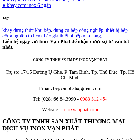
● khay cơm inox 6 ngăn
Tags:
khay đựng thức khu bếp
,
dụng cụ bếp công nghiệp
,
thiết bị bếp
công nghiệp tp hcm
,
báo giá thiết bị bếp nhà hàng
,
Liên hệ ngay với Inox Vạn Phát để nhận được sự tư vấn tốt
nhất.
CÔNG TY TNHH SX TM DV INOX VẠN PHÁT
Trụ sở: 17/15 Đường Ụ Ghe, P. Tam Bình, Tp. Thủ Đức, Tp. Hồ
Chí Minh
Email: bepvanphat@gmail.com
Tel: (028) 66.84.3990 -
0988 312 454
Website :
inoxvanphat.com
CÔNG TY TNHH SẢN XUẤT THƯƠNG MẠI
DỊCH VỤ INOX VẠN PHÁT