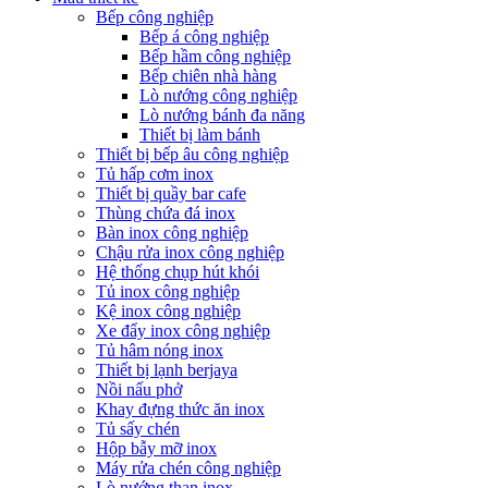
Bếp công nghiệp
Bếp á công nghiệp
Bếp hầm công nghiệp
Bếp chiên nhà hàng
Lò nướng công nghiệp
Lò nướng bánh đa năng
Thiết bị làm bánh
Thiết bị bếp âu công nghiệp
Tủ hấp cơm inox
Thiết bị quầy bar cafe
Thùng chứa đá inox
Bàn inox công nghiệp
Chậu rửa inox công nghiệp
Hệ thống chụp hút khói
Tủ inox công nghiệp
Kệ inox công nghiệp
Xe đẩy inox công nghiệp
Tủ hâm nóng inox
Thiết bị lạnh berjaya
Nồi nấu phở
Khay đựng thức ăn inox
Tủ sấy chén
Hộp bẫy mỡ inox
Máy rửa chén công nghiệp
Lò nướng than inox