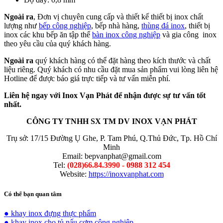
Ngoài ra
, Đơn vị chuyên cung cấp và thiết kế thiết bị inox chất
lượng như
bếp công nghiệp
, bếp nhà hàng,
thùng đá inox
, thiết bị
inox các khu bếp ăn tập thể
bàn inox công nghiệp
và gia công inox
theo yêu cầu của quý khách hàng.
Ngoài ra
quý khách hàng có thể đặt hàng theo kích thước và chất
liệu riêng. Quý khách có nhu cầu đặt mua sản phẩm vui lòng liên hệ
Hotline để được báo giá trực tiếp và tư vấn miễn phí.
Liên hệ ngay với Inox Vạn Phát để nhận được sự tư vấn tốt
nhất.
CÔNG TY TNHH SX TM DV INOX VẠN PHÁT
Trụ sở: 17/15 Đường Ụ Ghe, P. Tam Phú, Q.Thủ Đức, Tp. Hồ Chí
Minh
Email: bepvanphat@gmail.com
Tel:
(028)66.84.3990 - 0988 312 454
Website:
https://inoxvanphat.com
Có thể bạn quan tâm
● khay inox đựng thực phẩm
● khay inox cho tủ nấu cơm công nghiệp