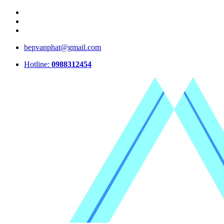
bepvanphat@gmail.com
Hotline:
0988312454