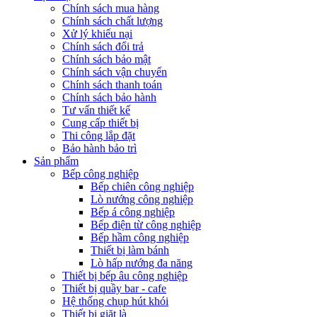
Chính sách mua hàng
Chính sách chất lượng
Xử lý khiếu nại
Chính sách đổi trả
Chính sách bảo mật
Chính sách vận chuyển
Chính sách thanh toán
Chính sách bảo hành
Tư vấn thiết kế
Cung cấp thiết bị
Thi công lắp đặt
Bảo hành bảo trì
Sản phẩm
Bếp công nghiệp
Bếp chiên công nghiệp
Lò nướng công nghiệp
Bếp á công nghiệp
Bếp điện từ công nghiệp
Bếp hầm công nghiệp
Thiết bị làm bánh
Lò hấp nướng đa năng
Thiết bị bếp âu công nghiệp
Thiết bị quầy bar - cafe
Hệ thống chụp hút khói
Thiết bị giặt là