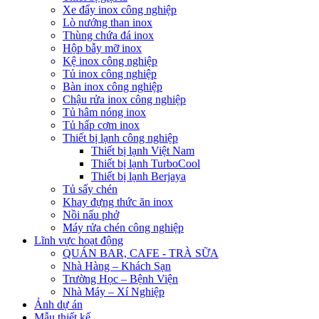
Xe đẩy inox công nghiệp
Lò nướng than inox
Thùng chứa đá inox
Hộp bẫy mỡ inox
Kệ inox công nghiệp
Tủ inox công nghiệp
Bàn inox công nghiệp
Chậu rửa inox công nghiệp
Tủ hâm nóng inox
Tủ hấp cơm inox
Thiết bị lạnh công nghiệp
Thiết bị lạnh Việt Nam
Thiết bị lạnh TurboCool
Thiết bị lạnh Berjaya
Tủ sấy chén
Khay đựng thức ăn inox
Nồi nấu phở
Máy rửa chén công nghiệp
Lĩnh vực hoạt động
QUÁN BAR, CAFE - TRÀ SỮA
Nhà Hàng – Khách Sạn
Trường Học – Bệnh Viện
Nhà Máy – Xí Nghiệp
Ảnh dự án
Mẫu thiết kế