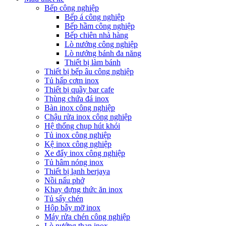
Bếp công nghiệp
Bếp á công nghiệp
Bếp hầm công nghiệp
Bếp chiên nhà hàng
Lò nướng công nghiệp
Lò nướng bánh đa năng
Thiết bị làm bánh
Thiết bị bếp âu công nghiệp
Tủ hấp cơm inox
Thiết bị quầy bar cafe
Thùng chứa đá inox
Bàn inox công nghiệp
Chậu rửa inox công nghiệp
Hệ thống chụp hút khói
Tủ inox công nghiệp
Kệ inox công nghiệp
Xe đẩy inox công nghiệp
Tủ hâm nóng inox
Thiết bị lạnh berjaya
Nồi nấu phở
Khay đựng thức ăn inox
Tủ sấy chén
Hộp bẫy mỡ inox
Máy rửa chén công nghiệp
Lò nướng than inox