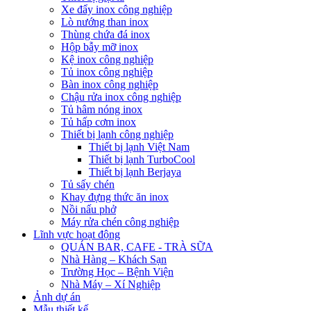
Xe đẩy inox công nghiệp
Lò nướng than inox
Thùng chứa đá inox
Hộp bẫy mỡ inox
Kệ inox công nghiệp
Tủ inox công nghiệp
Bàn inox công nghiệp
Chậu rửa inox công nghiệp
Tủ hâm nóng inox
Tủ hấp cơm inox
Thiết bị lạnh công nghiệp
Thiết bị lạnh Việt Nam
Thiết bị lạnh TurboCool
Thiết bị lạnh Berjaya
Tủ sấy chén
Khay đựng thức ăn inox
Nồi nấu phở
Máy rửa chén công nghiệp
Lĩnh vực hoạt động
QUÁN BAR, CAFE - TRÀ SỮA
Nhà Hàng – Khách Sạn
Trường Học – Bệnh Viện
Nhà Máy – Xí Nghiệp
Ảnh dự án
Mẫu thiết kế