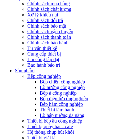
Chính sách mua hàng
Chính sách chất lượng
Xử lý khiếu nại
Chính sách đổi trả
Chính sách bảo mật
Chính sách vận chuyển
Chính sách thanh toán
Chính sách bảo hành
Tư vấn thiết kế
Cung cấp thiết bị
Thi công lắp đặt
Bảo hành bảo trì
Sản phẩm
Bếp công nghiệp
Bếp chiên công nghiệp
Lò nướng công nghiệp
Bếp á công nghiệp
Bếp điện từ công nghiệp
Bếp hầm công nghiệp
Thiết bị làm bánh
Lò hấp nướng đa năng
Thiết bị bếp âu công nghiệp
Thiết bị quầy bar - cafe
Hệ thống chụp hút khói
Thiết bị giặt là