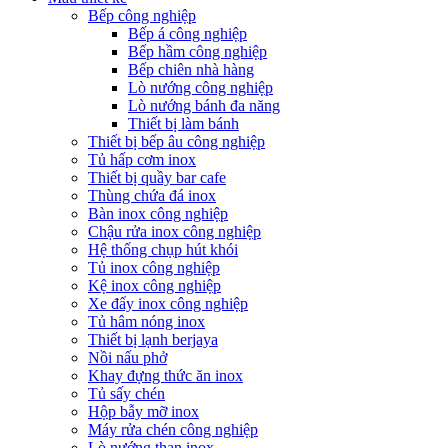
Bếp công nghiệp
Bếp á công nghiệp
Bếp hầm công nghiệp
Bếp chiên nhà hàng
Lò nướng công nghiệp
Lò nướng bánh đa năng
Thiết bị làm bánh
Thiết bị bếp âu công nghiệp
Tủ hấp cơm inox
Thiết bị quầy bar cafe
Thùng chứa đá inox
Bàn inox công nghiệp
Chậu rửa inox công nghiệp
Hệ thống chụp hút khói
Tủ inox công nghiệp
Kệ inox công nghiệp
Xe đẩy inox công nghiệp
Tủ hâm nóng inox
Thiết bị lạnh berjaya
Nồi nấu phở
Khay đựng thức ăn inox
Tủ sấy chén
Hộp bẫy mỡ inox
Máy rửa chén công nghiệp
Lò nướng than inox