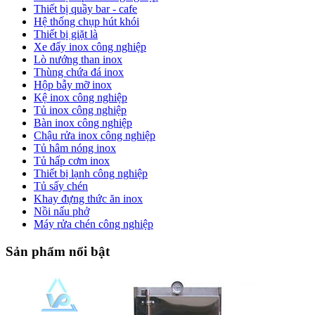
Thiết bị quầy bar - cafe
Hệ thống chụp hút khói
Thiết bị giặt là
Xe đẩy inox công nghiệp
Lò nướng than inox
Thùng chứa đá inox
Hộp bẫy mỡ inox
Kệ inox công nghiệp
Tủ inox công nghiệp
Bàn inox công nghiệp
Chậu rửa inox công nghiệp
Tủ hâm nóng inox
Tủ hấp cơm inox
Thiết bị lạnh công nghiệp
Tủ sấy chén
Khay đựng thức ăn inox
Nồi nấu phở
Máy rửa chén công nghiệp
Sản phẩm nổi bật