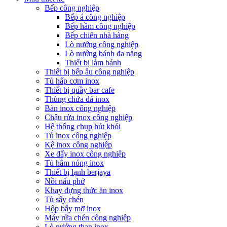
Bếp công nghiệp
Bếp á công nghiệp
Bếp hầm công nghiệp
Bếp chiên nhà hàng
Lò nướng công nghiệp
Lò nướng bánh đa năng
Thiết bị làm bánh
Thiết bị bếp âu công nghiệp
Tủ hấp cơm inox
Thiết bị quầy bar cafe
Thùng chứa đá inox
Bàn inox công nghiệp
Chậu rửa inox công nghiệp
Hệ thống chụp hút khói
Tủ inox công nghiệp
Kệ inox công nghiệp
Xe đẩy inox công nghiệp
Tủ hâm nóng inox
Thiết bị lạnh berjaya
Nồi nấu phở
Khay đựng thức ăn inox
Tủ sấy chén
Hộp bẫy mỡ inox
Máy rửa chén công nghiệp
Lò nướng than inox