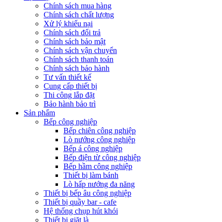
Chính sách mua hàng
Chính sách chất lượng
Xử lý khiếu nại
Chính sách đổi trả
Chính sách bảo mật
Chính sách vận chuyển
Chính sách thanh toán
Chính sách bảo hành
Tư vấn thiết kế
Cung cấp thiết bị
Thi công lắp đặt
Bảo hành bảo trì
Sản phẩm
Bếp công nghiệp
Bếp chiên công nghiệp
Lò nướng công nghiệp
Bếp á công nghiệp
Bếp điện từ công nghiệp
Bếp hầm công nghiệp
Thiết bị làm bánh
Lò hấp nướng đa năng
Thiết bị bếp âu công nghiệp
Thiết bị quầy bar - cafe
Hệ thống chụp hút khói
Thiết bị giặt là