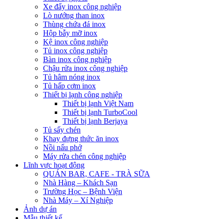
Xe đẩy inox công nghiệp
Lò nướng than inox
Thùng chứa đá inox
Hộp bẫy mỡ inox
Kệ inox công nghiệp
Tủ inox công nghiệp
Bàn inox công nghiệp
Chậu rửa inox công nghiệp
Tủ hâm nóng inox
Tủ hấp cơm inox
Thiết bị lạnh công nghiệp
Thiết bị lạnh Việt Nam
Thiết bị lạnh TurboCool
Thiết bị lạnh Berjaya
Tủ sấy chén
Khay đựng thức ăn inox
Nồi nấu phở
Máy rửa chén công nghiệp
Lĩnh vực hoạt động
QUÁN BAR, CAFE - TRÀ SỮA
Nhà Hàng – Khách Sạn
Trường Học – Bệnh Viện
Nhà Máy – Xí Nghiệp
Ảnh dự án
Mẫu thiết kế