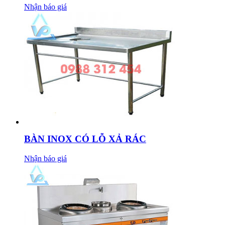
Nhận báo giá
BÀN INOX CÓ LỖ XẢ RÁC
Nhận báo giá