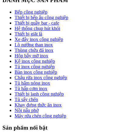
DANH MỤC SẢN PHẨM
Bếp công nghiệp
Thiết bị bếp âu công nghiệp
Thiết bị quầy bar - cafe
Hệ thống chụp hút khói
Thiết bị giặt là
Xe đẩy inox công nghiệp
Lò nướng than inox
Thùng chứa đá inox
Hộp bẫy mỡ inox
Kệ inox công nghiệp
Tủ inox công nghiệp
Bàn inox công nghiệp
Chậu rửa inox công nghiệp
Tủ hâm nóng inox
Tủ hấp cơm inox
Thiết bị lạnh công nghiệp
Tủ sấy chén
Khay đựng thức ăn inox
Nồi nấu phở
Máy rửa chén công nghiệp
Sản phẩm nổi bật