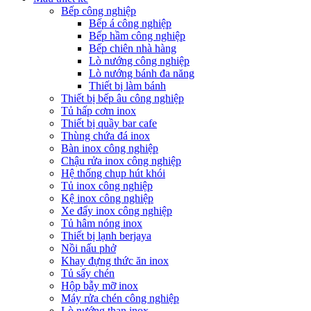
Bếp công nghiệp
Bếp á công nghiệp
Bếp hầm công nghiệp
Bếp chiên nhà hàng
Lò nướng công nghiệp
Lò nướng bánh đa năng
Thiết bị làm bánh
Thiết bị bếp âu công nghiệp
Tủ hấp cơm inox
Thiết bị quầy bar cafe
Thùng chứa đá inox
Bàn inox công nghiệp
Chậu rửa inox công nghiệp
Hệ thống chụp hút khói
Tủ inox công nghiệp
Kệ inox công nghiệp
Xe đẩy inox công nghiệp
Tủ hâm nóng inox
Thiết bị lạnh berjaya
Nồi nấu phở
Khay đựng thức ăn inox
Tủ sấy chén
Hộp bẫy mỡ inox
Máy rửa chén công nghiệp
Lò nướng than inox