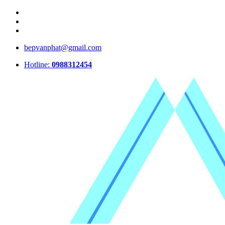
bepvanphat@gmail.com
Hotline:
0988312454