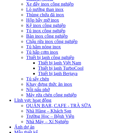
Xe đẩy inox công nghiệp
Lò nướng than inox
Thùng chứa đá inox
Hộp bẫy mỡ inox
Kệ inox công nghiệp
Tủ inox công nghiệp
Bàn inox công nghiệp
Chậu rửa inox công nghiệp
Tủ hâm nóng inox
Tủ hấp cơm inox
Thiết bị lạnh công nghiệp
Thiết bị lạnh Việt Nam
Thiết bị lạnh TurboCool
Thiết bị lạnh Berjaya
Tủ sấy chén
Khay đựng thức ăn inox
Nồi nấu phở
Máy rửa chén công nghiệp
Lĩnh vực hoạt động
QUÁN BAR, CAFE - TRÀ SỮA
Nhà Hàng – Khách Sạn
Trường Học – Bệnh Viện
Nhà Máy – Xí Nghiệp
Ảnh dự án
Mẫu thiết kế