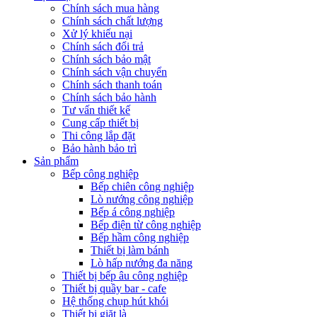
Chính sách mua hàng
Chính sách chất lượng
Xử lý khiếu nại
Chính sách đổi trả
Chính sách bảo mật
Chính sách vận chuyển
Chính sách thanh toán
Chính sách bảo hành
Tư vấn thiết kế
Cung cấp thiết bị
Thi công lắp đặt
Bảo hành bảo trì
Sản phẩm
Bếp công nghiệp
Bếp chiên công nghiệp
Lò nướng công nghiệp
Bếp á công nghiệp
Bếp điện từ công nghiệp
Bếp hầm công nghiệp
Thiết bị làm bánh
Lò hấp nướng đa năng
Thiết bị bếp âu công nghiệp
Thiết bị quầy bar - cafe
Hệ thống chụp hút khói
Thiết bị giặt là