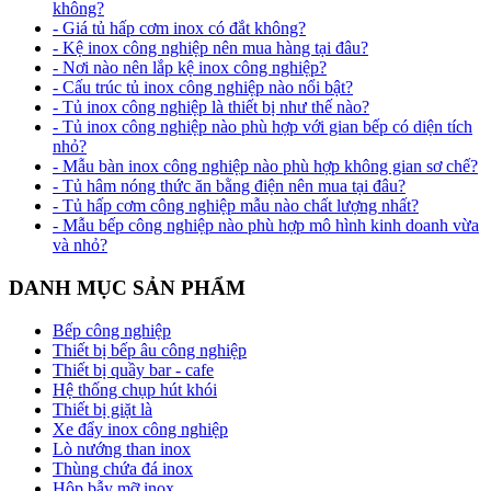
không?
- Giá tủ hấp cơm inox có đắt không?
- Kệ inox công nghiệp nên mua hàng tại đâu?
- Nơi nào nên lắp kệ inox công nghiệp?
- Cấu trúc tủ inox công nghiệp nào nổi bật?
- Tủ inox công nghiệp là thiết bị như thế nào?
- Tủ inox công nghiệp nào phù hợp với gian bếp có diện tích
nhỏ?
- Mẫu bàn inox công nghiệp nào phù hợp không gian sơ chế?
- Tủ hâm nóng thức ăn bằng điện nên mua tại đâu?
- Tủ hấp cơm công nghiệp mẫu nào chất lượng nhất?
- Mẫu bếp công nghiệp nào phù hợp mô hình kinh doanh vừa
và nhỏ?
DANH MỤC SẢN PHẨM
Bếp công nghiệp
Thiết bị bếp âu công nghiệp
Thiết bị quầy bar - cafe
Hệ thống chụp hút khói
Thiết bị giặt là
Xe đẩy inox công nghiệp
Lò nướng than inox
Thùng chứa đá inox
Hộp bẫy mỡ inox