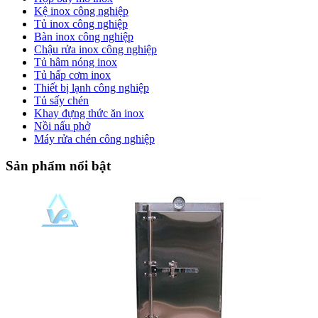
Kệ inox công nghiệp
Tủ inox công nghiệp
Bàn inox công nghiệp
Chậu rửa inox công nghiệp
Tủ hâm nóng inox
Tủ hấp cơm inox
Thiết bị lạnh công nghiệp
Tủ sấy chén
Khay đựng thức ăn inox
Nồi nấu phở
Máy rửa chén công nghiệp
Sản phẩm nổi bật