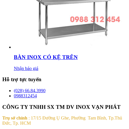
BÀN INOX CÓ KỆ TRÊN
Nhận báo giá
Hỗ trợ tực tuyến
(028) 66.84.3990
0988312454
CÔNG TY TNHH SX TM DV INOX VẠN PHÁT
Trụ sở chính
: 17/15 Đường Ụ Ghe, Phường Tam Bình, Tp.Thủ
Đức, Tp. HCM