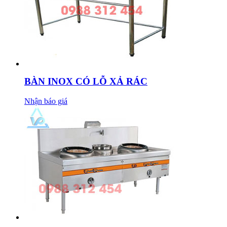
BÀN INOX CÓ LỖ XẢ RÁC
Nhận báo giá