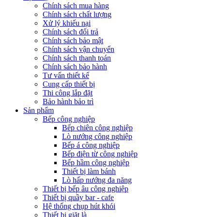
Chính sách mua hàng
Chính sách chất lượng
Xử lý khiếu nại
Chính sách đổi trả
Chính sách bảo mật
Chính sách vận chuyển
Chính sách thanh toán
Chính sách bảo hành
Tư vấn thiết kế
Cung cấp thiết bị
Thi công lắp đặt
Bảo hành bảo trì
Sản phẩm
Bếp công nghiệp
Bếp chiên công nghiệp
Lò nướng công nghiệp
Bếp á công nghiệp
Bếp điện từ công nghiệp
Bếp hầm công nghiệp
Thiết bị làm bánh
Lò hấp nướng đa năng
Thiết bị bếp âu công nghiệp
Thiết bị quầy bar - cafe
Hệ thống chụp hút khói
Thiết bị giặt là