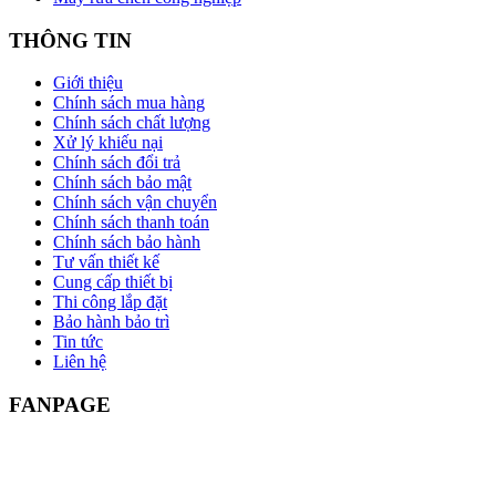
THÔNG TIN
Giới thiệu
Chính sách mua hàng
Chính sách chất lượng
Xử lý khiếu nại
Chính sách đổi trả
Chính sách bảo mật
Chính sách vận chuyển
Chính sách thanh toán
Chính sách bảo hành
Tư vấn thiết kế
Cung cấp thiết bị
Thi công lắp đặt
Bảo hành bảo trì
Tin tức
Liên hệ
FANPAGE