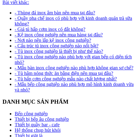
Bài viết khác:
- Thùng đá inox âm bàn nên mua tại đâu?
- Quầy pha chế inox có phù hợp với kinh doanh quán trà sữa
không?
- Giá tủ hấp cơm inox có đắt không?
- Kệ inox công nghiệp nên mua hàng tại đâu?
- Nơi nào nên lắp kệ inox công nghiệp?
- Cấu trúc tủ inox công nghiệp nào nổi bật?
- Tủ inox công nghiệp là thiết bị như thế nào?
- Tủ inox công nghiệp nào phù hợp với gian bếp có diện tích
nhỏ?
- Mẫu bàn inox công nghiệp nào phù hợp không gian sơ chế?
- Tủ hâm nóng thức ăn bằng điện nên mua tại đâu?
- Tủ hấp cơm công nghiệp mẫu nào chất lượng nhất?
- Mẫu bếp công nghiệp nào phù hợp mô hình kinh doanh vừa
và nhỏ?
DANH MỤC SẢN PHẨM
Bếp công nghiệp
Thiết bị bếp âu công nghiệp
Thiết bị quầy bar - cafe
Hệ thống chụp hút khói
Thiết bị giặt là