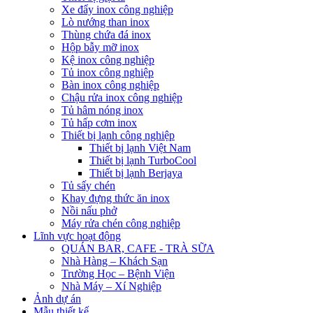
Xe đẩy inox công nghiệp
Lò nướng than inox
Thùng chứa đá inox
Hộp bẫy mỡ inox
Kệ inox công nghiệp
Tủ inox công nghiệp
Bàn inox công nghiệp
Chậu rửa inox công nghiệp
Tủ hâm nóng inox
Tủ hấp cơm inox
Thiết bị lạnh công nghiệp
Thiết bị lạnh Việt Nam
Thiết bị lạnh TurboCool
Thiết bị lạnh Berjaya
Tủ sấy chén
Khay đựng thức ăn inox
Nồi nấu phở
Máy rửa chén công nghiệp
Lĩnh vực hoạt động
QUÁN BAR, CAFE - TRÀ SỮA
Nhà Hàng – Khách Sạn
Trường Học – Bệnh Viện
Nhà Máy – Xí Nghiệp
Ảnh dự án
Mẫu thiết kế