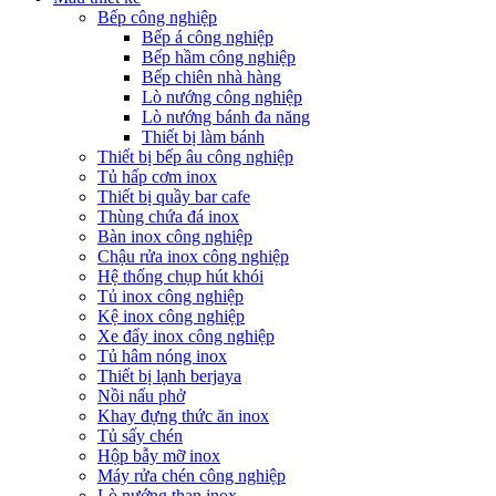
Bếp công nghiệp
Bếp á công nghiệp
Bếp hầm công nghiệp
Bếp chiên nhà hàng
Lò nướng công nghiệp
Lò nướng bánh đa năng
Thiết bị làm bánh
Thiết bị bếp âu công nghiệp
Tủ hấp cơm inox
Thiết bị quầy bar cafe
Thùng chứa đá inox
Bàn inox công nghiệp
Chậu rửa inox công nghiệp
Hệ thống chụp hút khói
Tủ inox công nghiệp
Kệ inox công nghiệp
Xe đẩy inox công nghiệp
Tủ hâm nóng inox
Thiết bị lạnh berjaya
Nồi nấu phở
Khay đựng thức ăn inox
Tủ sấy chén
Hộp bẫy mỡ inox
Máy rửa chén công nghiệp
Lò nướng than inox