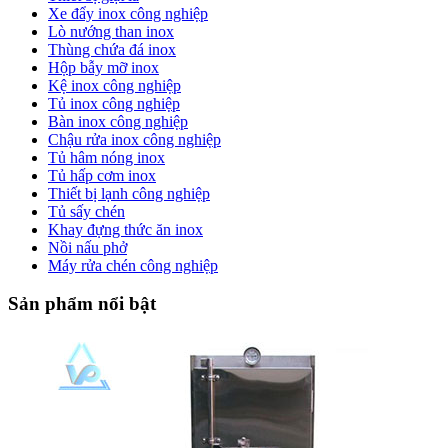
Xe đẩy inox công nghiệp
Lò nướng than inox
Thùng chứa đá inox
Hộp bẫy mỡ inox
Kệ inox công nghiệp
Tủ inox công nghiệp
Bàn inox công nghiệp
Chậu rửa inox công nghiệp
Tủ hâm nóng inox
Tủ hấp cơm inox
Thiết bị lạnh công nghiệp
Tủ sấy chén
Khay đựng thức ăn inox
Nồi nấu phở
Máy rửa chén công nghiệp
Sản phẩm nổi bật