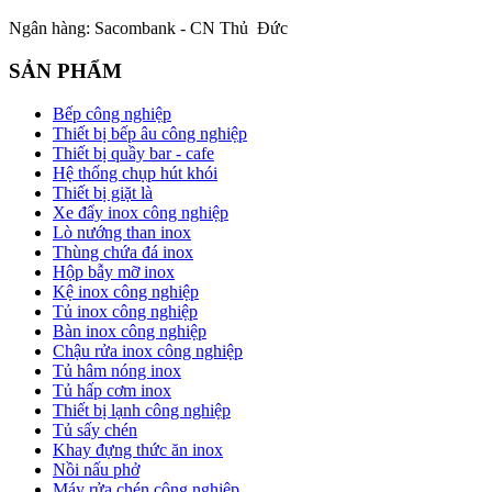
Ngân hàng: Sacombank - CN Thủ Đức
SẢN PHẨM
Bếp công nghiệp
Thiết bị bếp âu công nghiệp
Thiết bị quầy bar - cafe
Hệ thống chụp hút khói
Thiết bị giặt là
Xe đẩy inox công nghiệp
Lò nướng than inox
Thùng chứa đá inox
Hộp bẫy mỡ inox
Kệ inox công nghiệp
Tủ inox công nghiệp
Bàn inox công nghiệp
Chậu rửa inox công nghiệp
Tủ hâm nóng inox
Tủ hấp cơm inox
Thiết bị lạnh công nghiệp
Tủ sấy chén
Khay đựng thức ăn inox
Nồi nấu phở
Máy rửa chén công nghiệp