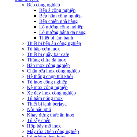
Bếp công nghiệp
Bếp á công nghiệp
Bếp hầm công nghiệp
Bếp chiên nhà hàng
Lò nướng công nghiệp
Lò nướng bánh đa năng
Thiết bị làm bánh
Thiết bị bếp âu công nghiệp
Tủ hấp cơm inox
Thiết bị quầy bar cafe
Thùng chứa đá inox
Bàn inox công nghiệp
Chậu rửa inox công nghiệp
Hệ thống chụp hút khói
Tủ inox công nghiệp
Kệ inox công nghiệp
Xe đẩy inox công nghiệp
Tủ hâm nóng inox
Thiết bị lạnh berjaya
Nồi nấu phở
Khay đựng thức ăn inox
Tủ sấy chén
Hộp bẫy mỡ inox
Máy rửa chén công nghiệp
Lò nướng than inox