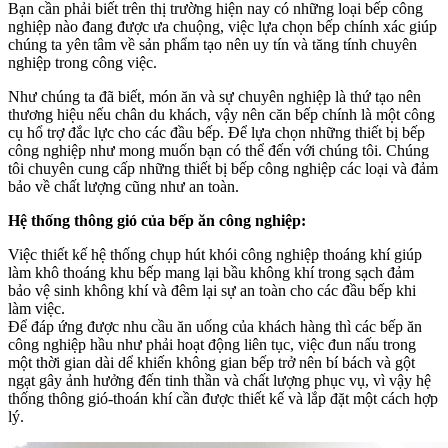
Bạn cần phải biết trên thị trường hiện nay có những loại bếp công
nghiệp nào đang được ưa chuộng, việc lựa chọn bếp chính xác giúp
chúng ta yên tâm về sản phẩm tạo nên uy tín và tăng tính chuyên
nghiệp trong công việc.
Như chúng ta đã biết, món ăn và sự chuyên nghiệp là thứ tạo nên
thương hiệu nếu chân du khách, vậy nên căn bếp chính là một công
cụ hổ trợ đắc lực cho các đầu bếp. Để lựa chọn những thiết bị bếp
công nghiệp như mong muốn bạn có thể đến với chúng tôi. Chúng
tôi chuyên cung cấp những thiết bị bếp công nghiệp các loại và đảm
bảo về chất lượng cũng như an toàn.
Hệ thống thông gió của bếp ăn công nghiệp:
Việc thiết kế hệ thống chụp hút khói công nghiệp thoáng khí giúp
làm khô thoáng khu bếp mang lại bầu không khí trong sạch đảm
bảo vệ sinh không khí và đêm lại sự an toàn cho các đầu bếp khi
làm việc.
Để đáp ứng được nhu cầu ăn uống của khách hàng thì các bếp ăn
công nghiệp hầu như phải hoạt động liên tục, việc đun nấu trong
một thời gian dài dể khiến không gian bếp trở nên bí bách và gột
ngạt gây ảnh hưởng đến tinh thần và chất lượng phục vụ, vì vậy hệ
thống thông gió-thoán khí cần được thiết kế và lắp đặt một cách hợp
lý.