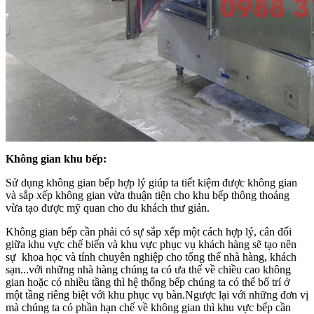
Không gian khu bếp:
Sử dụng không gian bếp hợp lý giúp ta tiết kiệm được không gian
và sắp xếp không gian vừa thuận tiện cho khu bếp thông thoáng
vừa tạo được mỹ quan cho du khách thư giản.
Không gian bếp cần phải có sự sắp xếp một cách hợp lý, cân đối
giữa khu vực chế biến và khu vực phục vụ khách hàng sẽ tạo nên
sự khoa học và tính chuyên nghiệp cho tổng thể nhà hàng, khách
sạn...với những nhà hàng chúng ta có ưa thế về chiều cao không
gian hoặc có nhiều tầng thì hệ thống bếp chúng ta có thể bố trí ở
một tầng riêng biệt với khu phục vụ bàn.Ngược lại với những đơn vị
mà chúng ta có phần hạn chế về không gian thì khu vực bếp cần