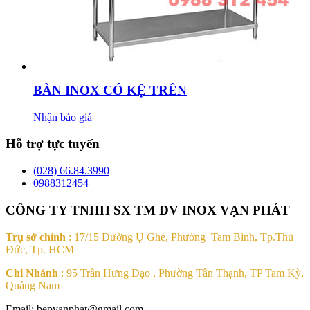
BÀN INOX CÓ KỆ TRÊN
Nhận báo giá
Hỗ trợ tực tuyến
(028) 66.84.3990
0988312454
CÔNG TY TNHH SX TM DV INOX VẠN PHÁT
Trụ sở chính
: 17/15 Đường Ụ Ghe, Phường Tam Bình, Tp.Thủ
Đức, Tp. HCM
Chi Nhánh
: 95 Trần Hưng Đạo , Phường Tân Thạnh, TP Tam Kỳ,
Quảng Nam
Email: bepvanphat@gmail.com