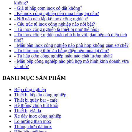
không?
- Giá tủ hấp cơm inox có đắt không?
- Kệ inox công nghiệp nên mua hàng tại đâu?
- Nơi nào nên lắp kệ inox công nghiệp?
- Cấu trúc tủ inox công nghiệp nào nổi bật?
- Tủ inox công nghiệp là thiết bị như thế nào?
- Tủ inox công nghiệp nào phù hợp với gian bếp có diện tích
nhỏ?
- Mẫu bàn inox công nghiệp nào phù hợp không gian sơ chế?
- Tủ hâm nóng thức ăn bằng điện nên mua tại đâu?
- Tủ hấp cơm công nghiệp mẫu nào chất lượng nhất?
- Mẫu bếp công nghiệp nào phù hợp mô hình kinh doanh vừa
và nhỏ?
DANH MỤC SẢN PHẨM
Bếp công nghiệp
Thiết bị bếp âu công nghiệp
Thiết bị quầy bar - cafe
Hệ thống chụp hút khói
Thiết bị giặt là
Xe đẩy inox công nghiệp
Lò nướng than inox
Thùng chứa đá inox
Hộp bẫy mỡ inox