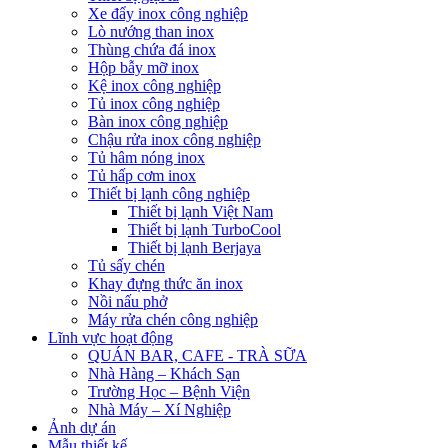
Xe đẩy inox công nghiệp
Lò nướng than inox
Thùng chứa đá inox
Hộp bẫy mỡ inox
Kệ inox công nghiệp
Tủ inox công nghiệp
Bàn inox công nghiệp
Chậu rửa inox công nghiệp
Tủ hâm nóng inox
Tủ hấp cơm inox
Thiết bị lạnh công nghiệp
Thiết bị lạnh Việt Nam
Thiết bị lạnh TurboCool
Thiết bị lạnh Berjaya
Tủ sấy chén
Khay đựng thức ăn inox
Nồi nấu phở
Máy rửa chén công nghiệp
Lĩnh vực hoạt động
QUÁN BAR, CAFE - TRÀ SỮA
Nhà Hàng – Khách Sạn
Trường Học – Bệnh Viện
Nhà Máy – Xí Nghiệp
Ảnh dự án
Mẫu thiết kế