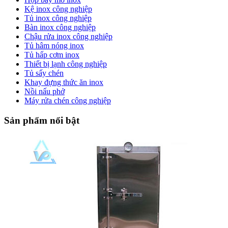
Kệ inox công nghiệp
Tủ inox công nghiệp
Bàn inox công nghiệp
Chậu rửa inox công nghiệp
Tủ hâm nóng inox
Tủ hấp cơm inox
Thiết bị lạnh công nghiệp
Tủ sấy chén
Khay đựng thức ăn inox
Nồi nấu phở
Máy rửa chén công nghiệp
Sản phẩm nổi bật