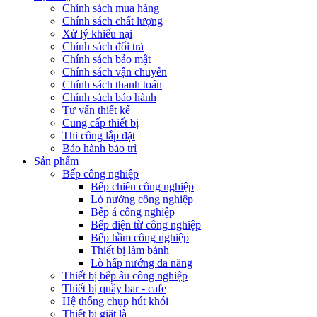
Chính sách mua hàng
Chính sách chất lượng
Xử lý khiếu nại
Chính sách đổi trả
Chính sách bảo mật
Chính sách vận chuyển
Chính sách thanh toán
Chính sách bảo hành
Tư vấn thiết kế
Cung cấp thiết bị
Thi công lắp đặt
Bảo hành bảo trì
Sản phẩm
Bếp công nghiệp
Bếp chiên công nghiệp
Lò nướng công nghiệp
Bếp á công nghiệp
Bếp điện từ công nghiệp
Bếp hầm công nghiệp
Thiết bị làm bánh
Lò hấp nướng đa năng
Thiết bị bếp âu công nghiệp
Thiết bị quầy bar - cafe
Hệ thống chụp hút khói
Thiết bị giặt là