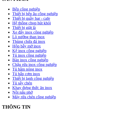
Bếp công nghiệp
Thiết bị bếp âu công nghiệp
Thiết bị quầy bar - cafe
Hệ thống chụp hút khói
Thiết bị giặt là
Xe đẩy inox công nghiệp
Lò nướng than inox
Thùng chứa đá inox
Hộp bẫy mỡ inox
Kệ inox công nghiệp
Tủ inox công nghiệp
Bàn inox công nghiệp
Chậu rửa inox công nghiệp
Tủ hâm nóng inox
Tủ hấp cơm inox
Thiết bị lạnh công nghiệp
Tủ sấy chén
Khay đựng thức ăn inox
Nồi nấu phở
Máy rửa chén công nghiệp
THÔNG TIN