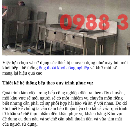
Việc lựa chọn và sử dụng các thiết bị chuyên dụng như máy hút mùi
khói bếp , hệ thống
ống thoát khói công nghiệp
và khử mùi..sẽ
mang lại hiệu quả cao.
Thiết kế hệ thống bếp theo quy trình phục vụ:
Quá trình làm việc trong bếp công nghiệp diển ra theo dây chuyền,
mỗi khu vực sẽ,mỗi người sẽ có một nhiệm vụ chuyên môn riêng
biệt nhưng cần phải có sự phối hợp hài hào và ăn ý với nhau. Do đó
khi thiết kế chúng ta cần đảm bảo thuận tiện cho tất cả các quá trình
từ khâu sơ chế thực phẩm đến khâu phục vụ khách hàng.Khu vực
để dụng cụ đun nấu và sơ chế cần phải thuận tiện và vừa tầm mắt
của người sử dụng.