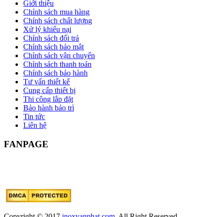
Giới thiệu
Chính sách mua hàng
Chính sách chất lượng
Xử lý khiếu nại
Chính sách đổi trả
Chính sách bảo mật
Chính sách vận chuyển
Chính sách thanh toán
Chính sách bảo hành
Tư vấn thiết kế
Cung cấp thiết bị
Thi công lắp đặt
Bảo hành bảo trì
Tin tức
Liên hệ
FANPAGE
Copyright © 2017
inoxvanphat.com
. All Right Reserved