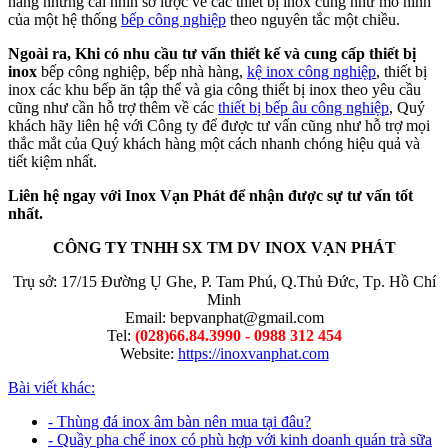
hàng những cái nhìn sơ lược về các thiết bị inox cũng như mô hình
của một hệ thống
bếp công nghiệp
theo nguyên tắc một chiều.
Ngoài ra, Khi có nhu cầu tư vấn thiết kế và cung cấp thiết bị
inox
bếp công nghiệp, bếp nhà hàng,
kệ inox công nghiệp
, thiết bị
inox các khu bếp ăn tập thể và gia công thiết bị inox theo yêu cầu
cũng như cần hỗ trợ thêm về các
thiết bị bếp âu công nghiệp
, Quý
khách hãy liên hệ với Công ty để được tư vấn cũng như hỗ trợ mọi
thắc mắt của Quý khách hàng một cách nhanh chóng hiệu quả và
tiết kiệm nhất.
Liên hệ ngay với Inox Vạn Phát để nhận được sự tư vấn tốt
nhất.
CÔNG TY TNHH SX TM DV INOX VẠN PHÁT
Trụ sở: 17/15 Đường Ụ Ghe, P. Tam Phú, Q.Thủ Đức, Tp. Hồ Chí
Minh
Email: bepvanphat@gmail.com
Tel:
(028)66.84.3990 - 0988 312 454
Website:
https://inoxvanphat.com
Bài viết khác:
- Thùng đá inox âm bàn nên mua tại đâu?
- Quầy pha chế inox có phù hợp với kinh doanh quán trà sữa