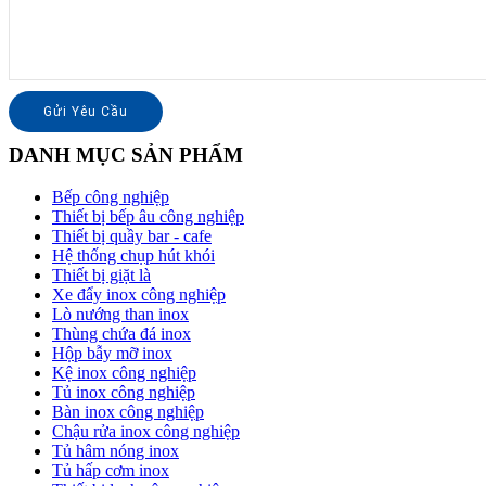
DANH MỤC SẢN PHẨM
Bếp công nghiệp
Thiết bị bếp âu công nghiệp
Thiết bị quầy bar - cafe
Hệ thống chụp hút khói
Thiết bị giặt là
Xe đẩy inox công nghiệp
Lò nướng than inox
Thùng chứa đá inox
Hộp bẫy mỡ inox
Kệ inox công nghiệp
Tủ inox công nghiệp
Bàn inox công nghiệp
Chậu rửa inox công nghiệp
Tủ hâm nóng inox
Tủ hấp cơm inox