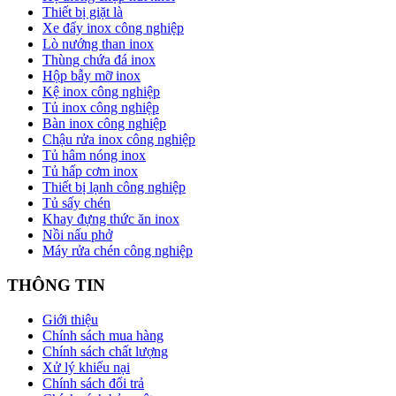
Thiết bị giặt là
Xe đẩy inox công nghiệp
Lò nướng than inox
Thùng chứa đá inox
Hộp bẫy mỡ inox
Kệ inox công nghiệp
Tủ inox công nghiệp
Bàn inox công nghiệp
Chậu rửa inox công nghiệp
Tủ hâm nóng inox
Tủ hấp cơm inox
Thiết bị lạnh công nghiệp
Tủ sấy chén
Khay đựng thức ăn inox
Nồi nấu phở
Máy rửa chén công nghiệp
THÔNG TIN
Giới thiệu
Chính sách mua hàng
Chính sách chất lượng
Xử lý khiếu nại
Chính sách đổi trả