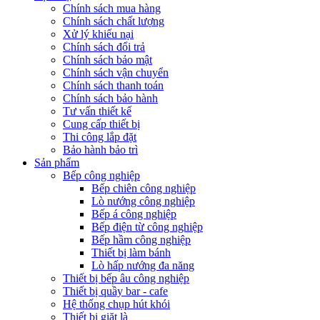
Chính sách mua hàng
Chính sách chất lượng
Xử lý khiếu nại
Chính sách đổi trả
Chính sách bảo mật
Chính sách vận chuyển
Chính sách thanh toán
Chính sách bảo hành
Tư vấn thiết kế
Cung cấp thiết bị
Thi công lắp đặt
Bảo hành bảo trì
Sản phẩm
Bếp công nghiệp
Bếp chiên công nghiệp
Lò nướng công nghiệp
Bếp á công nghiệp
Bếp điện từ công nghiệp
Bếp hầm công nghiệp
Thiết bị làm bánh
Lò hấp nướng đa năng
Thiết bị bếp âu công nghiệp
Thiết bị quầy bar - cafe
Hệ thống chụp hút khói
Thiết bị giặt là