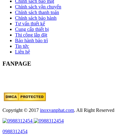
Chính sách bảo mật
Chính sách vận chuyển
Chính sách thanh toán
Chính sách bảo hành
Tư vấn thiết kế
Cung cấp thiết bị
Thi công lắp đặt
Bảo hành bảo trì
Tin tức
Liên hệ
FANPAGE
Copyright © 2017
inoxvanphat.com
. All Right Reserved
0988312454