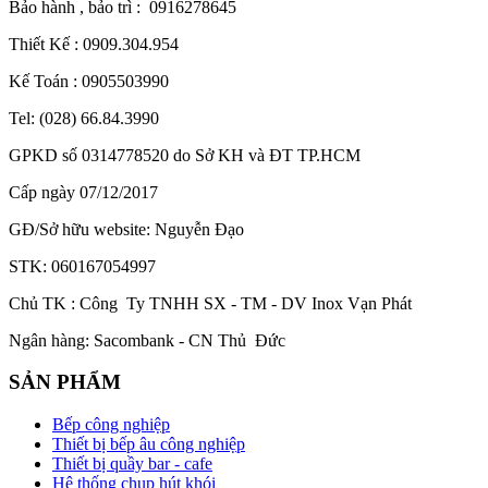
Bảo hành , bảo trì : 0916278645
Thiết Kế : 0909.304.954
Kế Toán : 0905503990
Tel: (028) 66.84.3990
GPKD số 0314778520 do Sở KH và ĐT TP.HCM
Cấp ngày 07/12/2017
GĐ/Sở hữu website: Nguyễn Đạo
STK: 060167054997
Chủ TK : Công Ty TNHH SX - TM - DV Inox Vạn Phát
Ngân hàng: Sacombank - CN Thủ Đức
SẢN PHẨM
Bếp công nghiệp
Thiết bị bếp âu công nghiệp
Thiết bị quầy bar - cafe
Hệ thống chụp hút khói