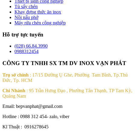
Thiết bị lạnh công nghiệp
Tủ sấy chén
Khay đựng thức ăn inox
Nồi nấu phở
Máy rửa chén công nghiệp
Hỗ trợ tực tuyến
(028) 66.84.3990
0988312454
CÔNG TY TNHH SX TM DV INOX VẠN PHÁT
Trụ sở chính
: 17/15 Đường Ụ Ghe, Phường Tam Bình, Tp.Thủ
Đức, Tp. HCM
Chi Nhánh
: 95 Trần Hưng Đạo , Phường Tân Thạnh, TP Tam Kỳ,
Quảng Nam
Email: bepvanphat@gmail.com
Hotline : 0988 312 454- zalo, viber
Kĩ Thuật : 0916278645