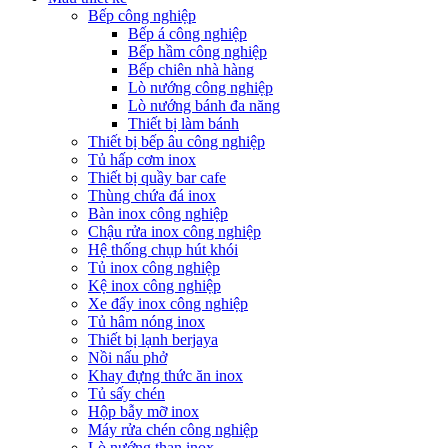
Bếp công nghiệp
Bếp á công nghiệp
Bếp hầm công nghiệp
Bếp chiên nhà hàng
Lò nướng công nghiệp
Lò nướng bánh đa năng
Thiết bị làm bánh
Thiết bị bếp âu công nghiệp
Tủ hấp cơm inox
Thiết bị quầy bar cafe
Thùng chứa đá inox
Bàn inox công nghiệp
Chậu rửa inox công nghiệp
Hệ thống chụp hút khói
Tủ inox công nghiệp
Kệ inox công nghiệp
Xe đẩy inox công nghiệp
Tủ hâm nóng inox
Thiết bị lạnh berjaya
Nồi nấu phở
Khay đựng thức ăn inox
Tủ sấy chén
Hộp bẫy mỡ inox
Máy rửa chén công nghiệp
Lò nướng than inox