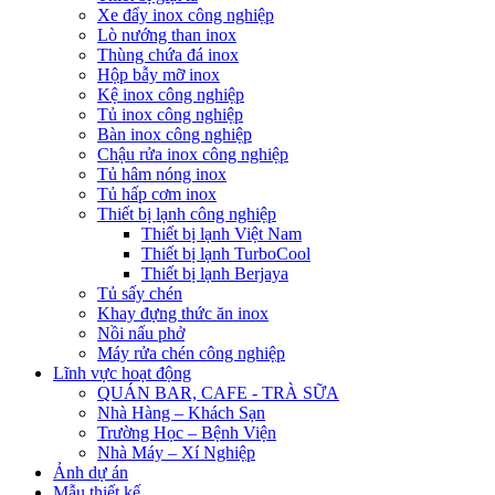
Xe đẩy inox công nghiệp
Lò nướng than inox
Thùng chứa đá inox
Hộp bẫy mỡ inox
Kệ inox công nghiệp
Tủ inox công nghiệp
Bàn inox công nghiệp
Chậu rửa inox công nghiệp
Tủ hâm nóng inox
Tủ hấp cơm inox
Thiết bị lạnh công nghiệp
Thiết bị lạnh Việt Nam
Thiết bị lạnh TurboCool
Thiết bị lạnh Berjaya
Tủ sấy chén
Khay đựng thức ăn inox
Nồi nấu phở
Máy rửa chén công nghiệp
Lĩnh vực hoạt động
QUÁN BAR, CAFE - TRÀ SỮA
Nhà Hàng – Khách Sạn
Trường Học – Bệnh Viện
Nhà Máy – Xí Nghiệp
Ảnh dự án
Mẫu thiết kế