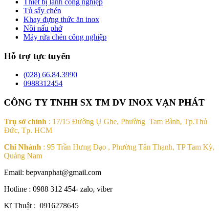
Thiết bị lạnh công nghiệp
Tủ sấy chén
Khay đựng thức ăn inox
Nồi nấu phở
Máy rửa chén công nghiệp
Hỗ trợ tực tuyến
(028) 66.84.3990
0988312454
CÔNG TY TNHH SX TM DV INOX VẠN PHÁT
Trụ sở chính
: 17/15 Đường Ụ Ghe, Phường Tam Bình, Tp.Thủ
Đức, Tp. HCM
Chi Nhánh
: 95 Trần Hưng Đạo , Phường Tân Thạnh, TP Tam Kỳ,
Quảng Nam
Email: bepvanphat@gmail.com
Hotline : 0988 312 454- zalo, viber
Kĩ Thuật : 0916278645