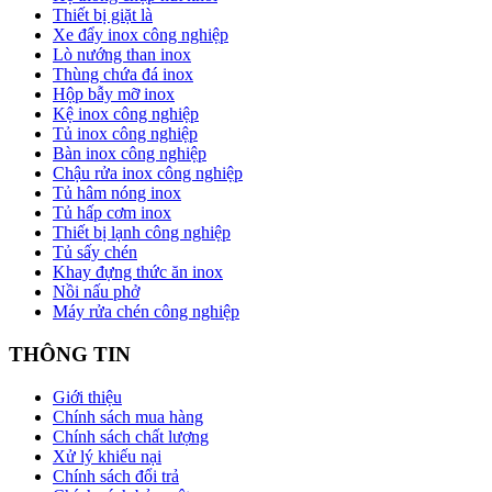
Thiết bị giặt là
Xe đẩy inox công nghiệp
Lò nướng than inox
Thùng chứa đá inox
Hộp bẫy mỡ inox
Kệ inox công nghiệp
Tủ inox công nghiệp
Bàn inox công nghiệp
Chậu rửa inox công nghiệp
Tủ hâm nóng inox
Tủ hấp cơm inox
Thiết bị lạnh công nghiệp
Tủ sấy chén
Khay đựng thức ăn inox
Nồi nấu phở
Máy rửa chén công nghiệp
THÔNG TIN
Giới thiệu
Chính sách mua hàng
Chính sách chất lượng
Xử lý khiếu nại
Chính sách đổi trả