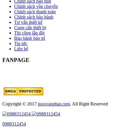
Chính sách bảo mật
Chính sách vận chuyển
Chính sách thanh toán
Chính sách bảo hành
Tư vấn thiết kế
Cung cấp thiết bị
Thi công lắp đặt
Bảo hành bảo trì
Tin tức
Liên hệ
FANPAGE
Copyright © 2017
inoxvanphat.com
. All Right Reserved
0988312454