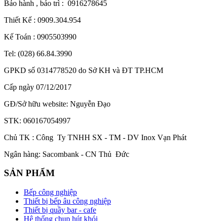
Bảo hành , bảo trì : 0916278645
Thiết Kế : 0909.304.954
Kế Toán : 0905503990
Tel: (028) 66.84.3990
GPKD số 0314778520 do Sở KH và ĐT TP.HCM
Cấp ngày 07/12/2017
GĐ/Sở hữu website: Nguyễn Đạo
STK: 060167054997
Chủ TK : Công Ty TNHH SX - TM - DV Inox Vạn Phát
Ngân hàng: Sacombank - CN Thủ Đức
SẢN PHẨM
Bếp công nghiệp
Thiết bị bếp âu công nghiệp
Thiết bị quầy bar - cafe
Hệ thống chụp hút khói