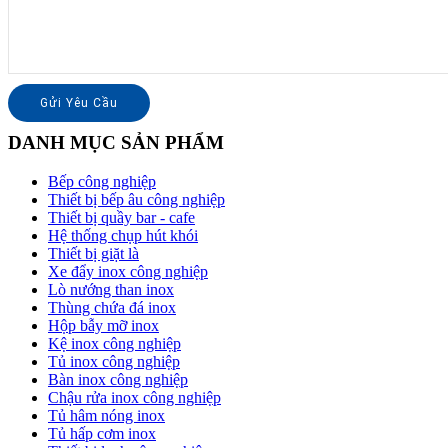
DANH MỤC SẢN PHẨM
Bếp công nghiệp
Thiết bị bếp âu công nghiệp
Thiết bị quầy bar - cafe
Hệ thống chụp hút khói
Thiết bị giặt là
Xe đẩy inox công nghiệp
Lò nướng than inox
Thùng chứa đá inox
Hộp bẫy mỡ inox
Kệ inox công nghiệp
Tủ inox công nghiệp
Bàn inox công nghiệp
Chậu rửa inox công nghiệp
Tủ hâm nóng inox
Tủ hấp cơm inox