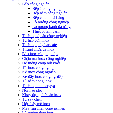
Bếp công nghiệp
Bếp á công nghiệp
Bếp hầm công nghiệp
Bếp chiên nhà hàng
Lò nướng công nghiệp
Lò nướng bánh đa năng
Thiết bị làm bánh
Thiết bị bếp âu công nghiệp
Tủ hấp cơm inox
Thiết bị quầy bar cafe
Thùng chứa đá inox
Bàn inox công nghiệp
Chậu rửa inox công nghiệp
Hệ thống chụp hút khói
Tủ inox công nghiệp
Kệ inox công nghiệp
Xe đẩy inox công nghiệp
Tủ hâm nóng inox
Thiết bị lạnh berjaya
Nồi nấu phở
Khay đựng thức ăn inox
Tủ sấy chén
Hộp bẫy mỡ inox
Máy rửa chén công nghiệp
Lò nướng than inox