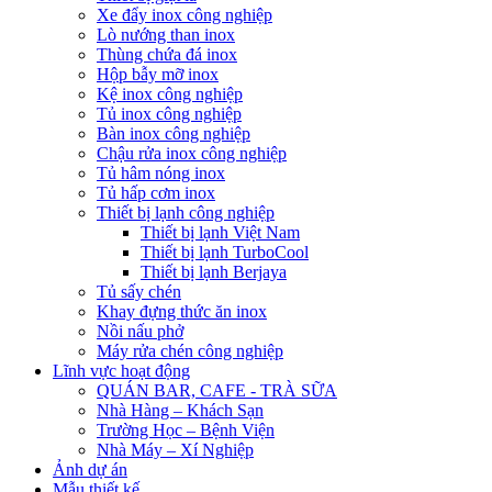
Xe đẩy inox công nghiệp
Lò nướng than inox
Thùng chứa đá inox
Hộp bẫy mỡ inox
Kệ inox công nghiệp
Tủ inox công nghiệp
Bàn inox công nghiệp
Chậu rửa inox công nghiệp
Tủ hâm nóng inox
Tủ hấp cơm inox
Thiết bị lạnh công nghiệp
Thiết bị lạnh Việt Nam
Thiết bị lạnh TurboCool
Thiết bị lạnh Berjaya
Tủ sấy chén
Khay đựng thức ăn inox
Nồi nấu phở
Máy rửa chén công nghiệp
Lĩnh vực hoạt động
QUÁN BAR, CAFE - TRÀ SỮA
Nhà Hàng – Khách Sạn
Trường Học – Bệnh Viện
Nhà Máy – Xí Nghiệp
Ảnh dự án
Mẫu thiết kế