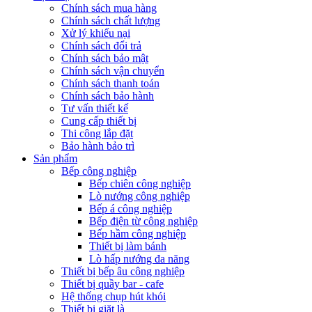
Chính sách mua hàng
Chính sách chất lượng
Xử lý khiếu nại
Chính sách đổi trả
Chính sách bảo mật
Chính sách vận chuyển
Chính sách thanh toán
Chính sách bảo hành
Tư vấn thiết kế
Cung cấp thiết bị
Thi công lắp đặt
Bảo hành bảo trì
Sản phẩm
Bếp công nghiệp
Bếp chiên công nghiệp
Lò nướng công nghiệp
Bếp á công nghiệp
Bếp điện từ công nghiệp
Bếp hầm công nghiệp
Thiết bị làm bánh
Lò hấp nướng đa năng
Thiết bị bếp âu công nghiệp
Thiết bị quầy bar - cafe
Hệ thống chụp hút khói
Thiết bị giặt là